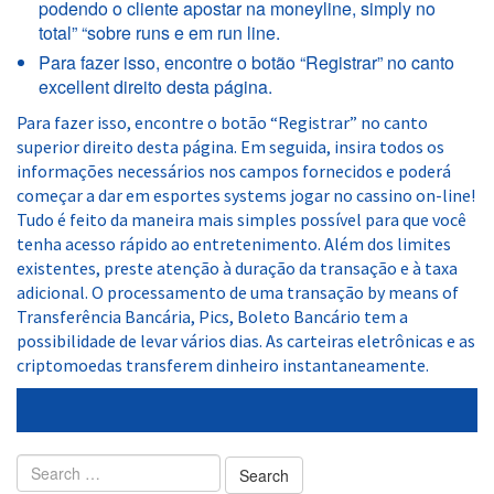
podendo o cliente apostar na moneyline, simply no
total” “sobre runs e em run line.
Para fazer isso, encontre o botão “Registrar” no canto
excellent direito desta página.
Para fazer isso, encontre o botão “Registrar” no canto
superior direito desta página. Em seguida, insira todos os
informações necessários nos campos fornecidos e poderá
começar a dar em esportes systems jogar no cassino on-line!
Tudo é feito da maneira mais simples possível para que você
tenha acesso rápido ao entretenimento. Além dos limites
existentes, preste atenção à duração da transação e à taxa
adicional. O processamento de uma transação by means of
Transferência Bancária, Pics, Boleto Bancário tem a
possibilidade de levar vários dias. As carteiras eletrônicas e as
criptomoedas transferem dinheiro instantaneamente.
Search
for: