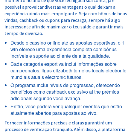
momento no ano de que você lechigada sua conta, já é
possível aproveitar diversas vantagens o qual deixam a
experiência ainda mais empolgante. Seja com bônus de boas-
vindas, cashback ou cupons para recarga, sempre há algo
interessante afin de maximizar o teu saldo e garantir mais
tempo de diversão.
Desde o cassino online até as apostas esportivas, o 1
win oferece uma experiência completa com bônus
incríveis e suporte ao cliente de alta qualidade.
Cada categoria esportiva inclui informações sobre
campeonatos, ligas elizabeth torneios locais electronic
mundiais atuais electronic futuros.
O programa inclui níveis de progressão, oferecendo
benefícios como cashback exclusivo at the prêmios
adicionais segundo você avança.
Então, você poderá ver quaisquer eventos que estão
atualmente abertos para apostas ao vivo.
Fornecer informações precisas e claras garantirá um
processo de verificação tranquilo. Além disso, a plataforma