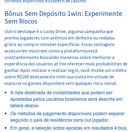
torneios esportivos elizabeth de cassino.
Bônus Sem Depósito 1win: Experimente
Sem Riscos
Outro destaque é o Lucky Drive, alguma campanha que
premia jogadores com prêmios em dinheiro ou rodadas
grátis ao cumprir missões específicas. Essas vantagens
accessories mostram como a plataforma está
constantemente buscando maneiras sobre melhorar a
experiência dos usuários at the oferecer mais probabilities de
ganhar. Após instalar e realizar login, você recebe um crédito
sobre R$100 diretamente mhh sua conta em virtude de
explorar os games disponíveis sem qualquer risco inicial.
A lista detalhada de modalidades que podem ser
apostadas pelos usuários brasileiros será descrita em
tabela abaixo.
Os métodos de pagamento disponíveis podem separar
segundo o país de residência carry out jogador.
Em geral, a seleção sobre apostas em resultados é boa,