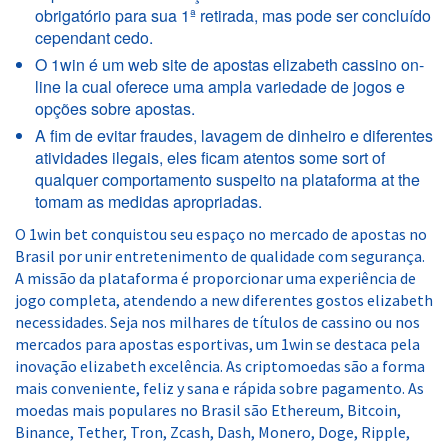
obrigatório para sua 1ª retirada, mas pode ser concluído
cependant cedo.
O 1win é um web site de apostas elizabeth cassino on-
line la cual oferece uma ampla variedade de jogos e
opções sobre apostas.
A fim de evitar fraudes, lavagem de dinheiro e diferentes
atividades ilegais, eles ficam atentos some sort of
qualquer comportamento suspeito na plataforma at the
tomam as medidas apropriadas.
O 1win bet conquistou seu espaço no mercado de apostas no
Brasil por unir entretenimento de qualidade com segurança.
A missão da plataforma é proporcionar uma experiência de
jogo completa, atendendo a new diferentes gostos elizabeth
necessidades. Seja nos milhares de títulos de cassino ou nos
mercados para apostas esportivas, um 1win se destaca pela
inovação elizabeth excelência. As criptomoedas são a forma
mais conveniente, feliz y sana e rápida sobre pagamento. As
moedas mais populares no Brasil são Ethereum, Bitcoin,
Binance, Tether, Tron, Zcash, Dash, Monero, Doge, Ripple,