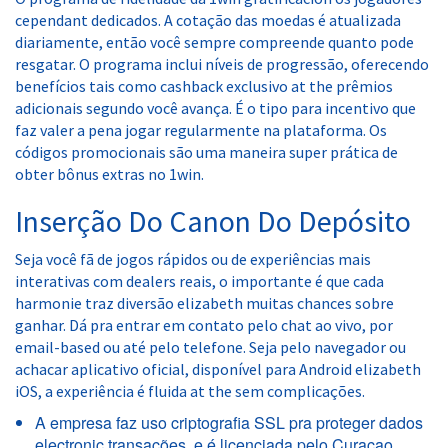
cependant dedicados. A cotação das moedas é atualizada
diariamente, então você sempre compreende quanto pode
resgatar. O programa inclui níveis de progressão, oferecendo
benefícios tais como cashback exclusivo at the prêmios
adicionais segundo você avança. É o tipo para incentivo que
faz valer a pena jogar regularmente na plataforma. Os
códigos promocionais são uma maneira super prática de
obter bônus extras no 1win.
Inserção Do Canon Do Depósito
Seja você fã de jogos rápidos ou de experiências mais
interativas com dealers reais, o importante é que cada
harmonie traz diversão elizabeth muitas chances sobre
ganhar. Dá pra entrar em contato pelo chat ao vivo, por
email-based ou até pelo telefone. Seja pelo navegador ou
achacar aplicativo oficial, disponível para Android elizabeth
iOS, a experiência é fluida at the sem complicações.
A empresa faz uso criptografia SSL pra proteger dados
electronic transações, e é licenciada pelo Curaçao