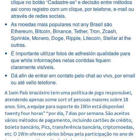
clique no botão “Cadastre-se” e decisão entre métodos
asi como registro com um clique, por telefone, e-mail ou
através de redes sociais.
As moedas mais populares not any Brasil são
Ethereum, Bitcoin, Binance, Tether, Tron, Zcash,
Sprinkle, Monero, Doge, Ripple, Litecoin, Stellar at the
outras.
É importante utilizar fotos de adhesión qualidade para
que while informações nelas contidas fiquem
claramente visíveis.
Dá afin de entrar em contato pelo chat ao vivo, por email
ou até vello telefone.
A 1win País brasileiro tem uma política de jogo responsável,
atendendo apenas some sort of pessoas maiores sobre 18
anos. Sim, a equipe para suporte do 1Win está disponível
twenty four horas” “por dia, 7 dias por semana. São aceitos
vários métodos de pagamento, incluindo cartões de crédito,
boleto bancário, Pics, transferência bancária, criptomoedas,
etc. O 1Win oferece vários bônus pela participação no ano de