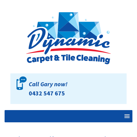
Call Gary now!
0432 547 675