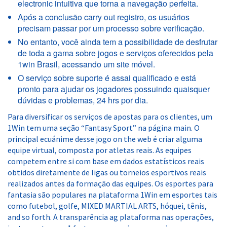
electronic intuitiva que torna a navegação perfeita.
Após a conclusão carry out registro, os usuários
precisam passar por um processo sobre verificação.
No entanto, você ainda tem a possibilidade de desfrutar
de toda a gama sobre jogos e serviços oferecidos pela
1win Brasil, acessando um site móvel.
O serviço sobre suporte é assai qualificado e está
pronto para ajudar os jogadores possuindo quaisquer
dúvidas e problemas, 24 hrs por dia.
Para diversificar os serviços de apostas para os clientes, um
1Win tem uma seção “Fantasy Sport” na página main. O
principal ecuánime desse jogo on the web é criar alguma
equipe virtual, composta por atletas reais. As equipes
competem entre si com base em dados estatísticos reais
obtidos diretamente de ligas ou torneios esportivos reais
realizados antes da formação das equipes. Os esportes para
fantasia são populares na plataforma 1Win em esportes tais
como futebol, golfe, MIXED MARTIAL ARTS, hóquei, tênis,
and so forth. A transparência ag plataforma nas operações,