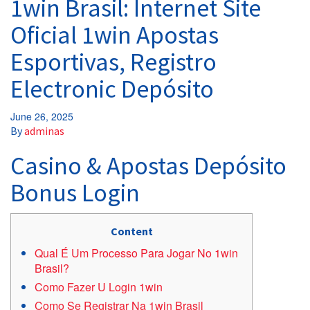
1win Brasil: Internet Site
Oficial 1win Apostas
Esportivas, Registro
Electronic Depósito
June 26, 2025
By
adminas
Casino & Apostas Depósito
Bonus Login
Content
Qual É Um Processo Para Jogar No 1win
Brasil?
Como Fazer U Login 1win
Como Se Registrar Na 1win Brasil