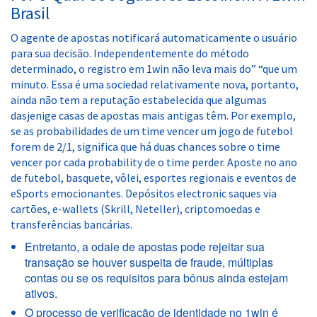
Brasil
O agente de apostas notificará automaticamente o usuário
para sua decisão. Independentemente do método
determinado, o registro em 1win não leva mais do” “que um
minuto. Essa é uma sociedad relativamente nova, portanto,
ainda não tem a reputação estabelecida que algumas
dasjenige casas de apostas mais antigas têm. Por exemplo,
se as probabilidades de um time vencer um jogo de futebol
forem de 2/1, significa que há duas chances sobre o time
vencer por cada probability de o time perder. Aposte no ano
de futebol, basquete, vôlei, esportes regionais e eventos de
eSports emocionantes. Depósitos electronic saques via
cartões, e-wallets (Skrill, Neteller), criptomoedas e
transferências bancárias.
Entretanto, a odaie de apostas pode rejeitar sua
transação se houver suspeita de fraude, múltiplas
contas ou se os requisitos para bônus ainda estejam
ativos.
O processo de verificação de identidade no 1win é