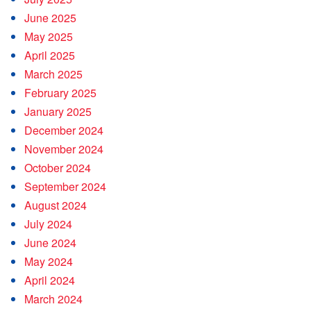
June 2025
May 2025
April 2025
March 2025
February 2025
January 2025
December 2024
November 2024
October 2024
September 2024
August 2024
July 2024
June 2024
May 2024
April 2024
March 2024