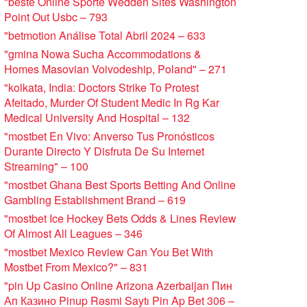
"beste Online Sporte Wedden Sites Washington
Point Out Usbc – 793
"betmotion Análise Total Abril 2024 – 633
"gmina Nowa Sucha Accommodations &
Homes Masovian Voivodeship, Poland" – 271
"kolkata, India: Doctors Strike To Protest
Afeitado, Murder Of Student Medic In Rg Kar
Medical University And Hospital – 132
"mostbet En Vivo: Anverso Tus Pronósticos
Durante Directo Y Disfruta De Su Internet
Streaming" – 100
"mostbet Ghana Best Sports Betting And Online
Gambling Establishment Brand – 619
"mostbet Ice Hockey Bets Odds & Lines Review
Of Almost All Leagues – 346
"mostbet Mexico Review Can You Bet With
Mostbet From Mexico?" – 831
"pin Up Casino Online Arizona Azerbaijan Пин
Ап Казино Pinup Rəsmi Saytı Pin Ap Bet 306 –