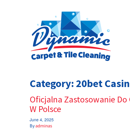
Category:
20bet Casin
Oficjalna Zastosowanie Do
W Polsce
June 4, 2025
By
adminas