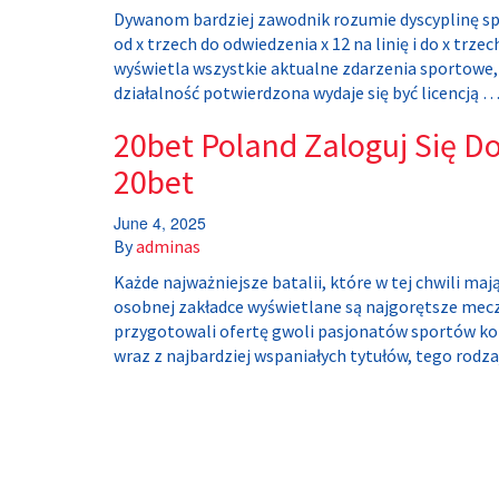
Dywanom bardziej zawodnik rozumie dyscyplinę spo
od x trzech do odwiedzenia x 12 na linię i do x trz
wyświetla wszystkie aktualne zdarzenia sportowe,
działalność potwierdzona wydaje się być licencją 
20bet Poland Zaloguj Się 
20bet
June 4, 2025
By
adminas
Każde najważniejsze batalii, które w tej chwili m
osobnej zakładce wyświetlane są najgorętsze mecz
przygotowali ofertę gwoli pasjonatów sportów k
wraz z najbardziej wspaniałych tytułów, tego rodza