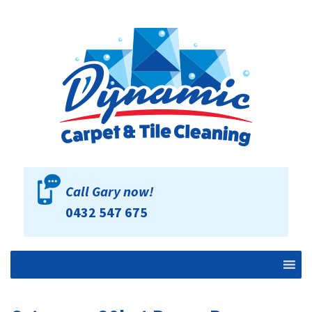
Call Gary now!
0432 547 675