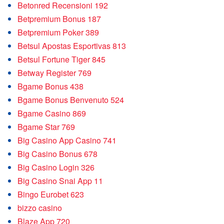
Betonred Recensioni 192
Betpremium Bonus 187
Betpremium Poker 389
Betsul Apostas Esportivas 813
Betsul Fortune Tiger 845
Betway Register 769
Bgame Bonus 438
Bgame Bonus Benvenuto 524
Bgame Casino 869
Bgame Star 769
Big Casino App Casino 741
Big Casino Bonus 678
Big Casino Login 326
Big Casino Snai App 11
Bingo Eurobet 623
bizzo casino
Blaze App 720