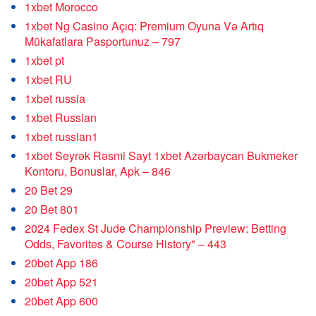
1xbet Morocco
1xbet Ng Casino Açıq: Premium Oyuna Və Artıq
Mükafatlara Pasportunuz – 797
1xbet pt
1xbet RU
1xbet russia
1xbet Russian
1xbet russian1
1xbet Seyrək Rəsmi Sayt 1xbet Azərbaycan Bukmeker
Kontoru, Bonuslar, Apk – 846
20 Bet 29
20 Bet 801
2024 Fedex St Jude Championship Preview: Betting
Odds, Favorites & Course History" – 443
20bet App 186
20bet App 521
20bet App 600