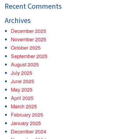
Recent Comments
Archives
December 2025
November 2025
October 2025
September 2025
August 2025
July 2025
June 2025
May 2025
April 2025
March 2025
February 2025
January 2025
December 2024