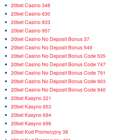
20bet Casino 348
20bet Casino 630
20bet Casino 833
20bet Casino 957
20bet Casino No Deposit Bonus 37
20bet Casino No Deposit Bonus 549
20bet Casino No Deposit Bonus Code 535
20bet Casino No Deposit Bonus Code 747
20bet Casino No Deposit Bonus Code 791
20bet Casino No Deposit Bonus Code 903
20bet Casino No Deposit Bonus Code 940
20bet Kasyno 221
20bet Kasyno 653
20bet Kasyno 694
20bet Kasyno 696
20bet Kod Promocyjny 38