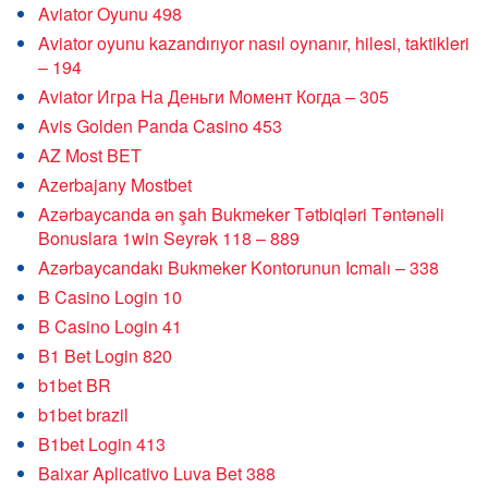
Aviator Oyunu 498
Aviator oyunu kazandırıyor nasıl oynanır, hilesi, taktikleri
– 194
Aviator Игра На Деньги Момент Когда – 305
Avis Golden Panda Casino 453
AZ Most BET
Azerbajany Mostbet
Azərbaycanda ən şah Bukmeker Tətbiqləri Təntənəli
Bonuslara 1win Seyrək 118 – 889
Azərbaycandakı Bukmeker Kontorunun Icmalı – 338
B Casino Login 10
B Casino Login 41
B1 Bet Login 820
b1bet BR
b1bet brazil
B1bet Login 413
Baixar Aplicativo Luva Bet 388