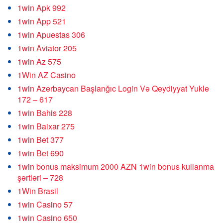
1win Apk 992
1win App 521
1win Apuestas 306
1win Aviator 205
1win Az 575
1Win AZ Casino
1win Azerbaycan Başlanğıc Login Və Qeydiyyat Yukle
172 – 617
1win Bahis 228
1win Baixar 275
1win Bet 377
1win Bet 690
1win bonus maksimum 2000 AZN 1win bonus kullanma
şərtləri – 728
1Win Brasil
1win Casino 57
1win Casino 650