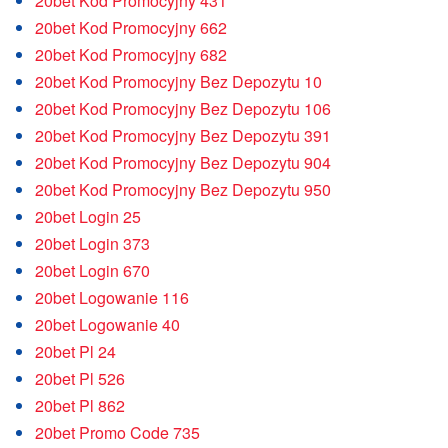
20bet Kod Promocyjny 431
20bet Kod Promocyjny 662
20bet Kod Promocyjny 682
20bet Kod Promocyjny Bez Depozytu 10
20bet Kod Promocyjny Bez Depozytu 106
20bet Kod Promocyjny Bez Depozytu 391
20bet Kod Promocyjny Bez Depozytu 904
20bet Kod Promocyjny Bez Depozytu 950
20bet Login 25
20bet Login 373
20bet Login 670
20bet Logowanie 116
20bet Logowanie 40
20bet Pl 24
20bet Pl 526
20bet Pl 862
20bet Promo Code 735