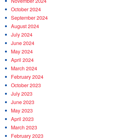
November 2024
October 2024
September 2024
August 2024
July 2024
June 2024
May 2024
April 2024
March 2024
February 2024
October 2023
July 2023
June 2023
May 2023
April 2023
March 2023
February 2023