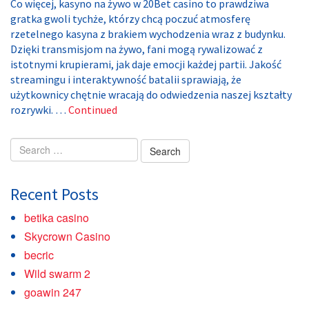
Co więcej, kasyno na żywo w 20Bet casino to prawdziwa
gratka gwoli tychże, którzy chcą poczuć atmosferę
rzetelnego kasyna z brakiem wychodzenia wraz z budynku.
Dzięki transmisjom na żywo, fani mogą rywalizować z
istotnymi krupierami, jak daje emocji każdej partii. Jakość
streamingu i interaktywność batalii sprawiają, że
użytkownicy chętnie wracają do odwiedzenia naszej kształty
rozrywki. …
Continued
Search
for:
Recent Posts
betika casino
Skycrown Casino
becric
Wild swarm 2
goawin 247