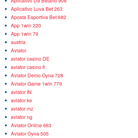
Aplicativo Da Betano 908
Aplicativo Luva Bet 263
Aposta Esportiva Bet 682
App 1win 220
App 1win 79
austria
Aviator
aviator casino DE
aviator casino fr
Aviator Demo Oyna 728
Aviator Game 1win 779
aviator IN
aviator ke
aviator mz
aviator ng
Aviator Online 663
Aviator Oyna 505