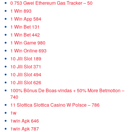
0 753 Gwei Ethereum Gas Tracker – 50
1 Win 893
1 Win App 584
1 Win Bet 131
1 Win Bet 442
1 Win Game 980
1 Win Online 693
10 Jili Slot 189
10 Jili Slot 371
10 Jili Slot 494
10 Jili Slot 626
100% Bônus De Boas-vindas + 50% More Betmotion –
740
11 Slottica Slottica Casino W Polsce – 786
1w
1win Apk 646
1win Apk 787