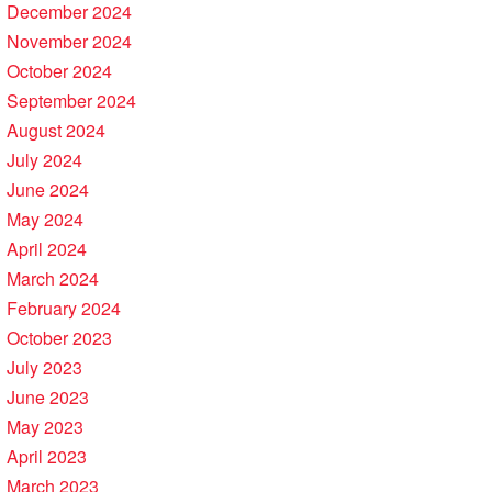
December 2024
November 2024
October 2024
September 2024
August 2024
July 2024
June 2024
May 2024
April 2024
March 2024
February 2024
October 2023
July 2023
June 2023
May 2023
April 2023
March 2023