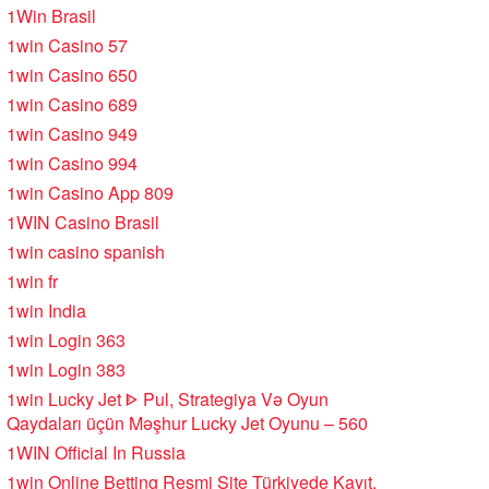
1Win Brasil
1win Casino 57
1win Casino 650
1win Casino 689
1win Casino 949
1win Casino 994
1win Casino App 809
1WIN Casino Brasil
1win casino spanish
1win fr
1win India
1win Login 363
1win Login 383
1win Lucky Jet ᐈ Pul, Strategiya Və Oyun
Qaydaları üçün Məşhur Lucky Jet Oyunu – 560
1WIN Official In Russia
1win Online Betting Resmi Site Türkiyede Kayıt,