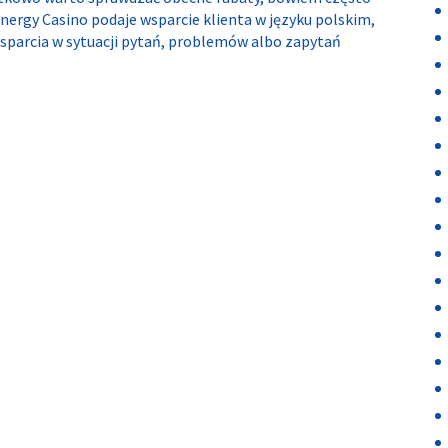
nergy Casino podaje wsparcie klienta w języku polskim,
sparcia w sytuacji pytań, problemów albo zapytań