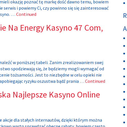
e mieli okazję poznać tę markę dość dawno temu, bowiem
e serwis i powiemy Ci, czy powinno się się zainteresować
R
asyno. …
Continued
nie Na Energy Kasyno 47 Com,
A
aleźć w poniższej tabeli. Zanim zrealizowaniem swej
ństwo spodziewają się, że będziemy mogli wymagać od
nie tożsamości. Jest to niezbędne w celu opieki nie
 zapobiegając ryzyku oszustwa bądź prania …
Continued
ska Najlepsze Kasyno Online
 akcje dla stałych internautów, dzięki którym można
atkowo warto sprawdzać obecne rabaty, bowiem często