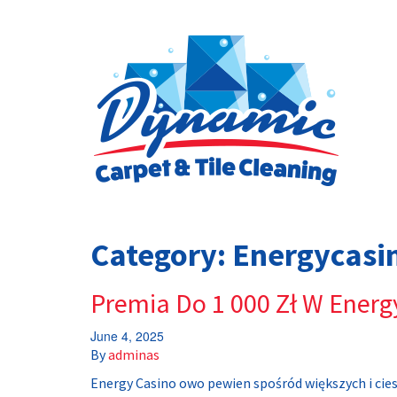
Category:
Energycasin
Premia Do 1 000 Zł W Energ
June 4, 2025
By
adminas
Energy Casino owo pewien spośród większych i cie