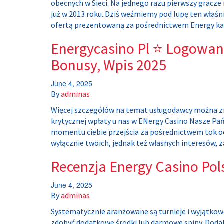
obecnych w Sieci. Na jednego razu pierwszy gracz
już w 2013 roku. Dziś weźmiemy pod lupę ten właśni
ofertą prezentowaną za pośrednictwem Energy k
Energycasino Pl ⭐️ Logowa
Bonusy, Wpis 2025
June 4, 2025
By
adminas
Więcej szczegółów na temat usługodawcy można zn
krytycznej wpłaty u nas w ENergy Casino Nasze Pa
momentu ciebie przejścia za pośrednictwem tok oce
wyłącznie twoich, jednak też własnych interesów,
Recenzja Energy Casino Pol
June 4, 2025
By
adminas
Systematycznie aranżowane są turnieje i wyjątkowe
zdobyć dodatkowe środki lub darmowe spiny. Dod