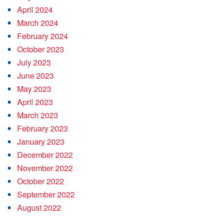
April 2024
March 2024
February 2024
October 2023
July 2023
June 2023
May 2023
April 2023
March 2023
February 2023
January 2023
December 2022
November 2022
October 2022
September 2022
August 2022