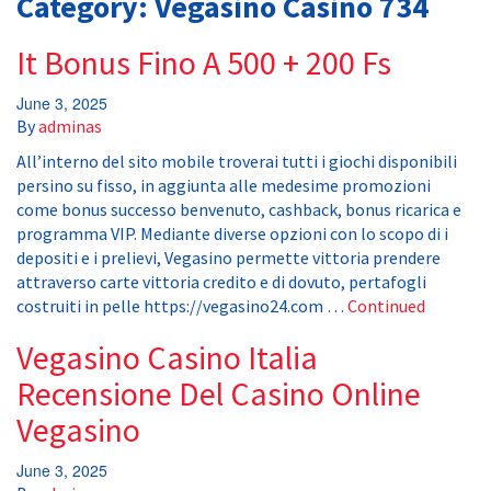
Category:
Vegasino Casino 734
It Bonus Fino A 500 + 200 Fs
June 3, 2025
By
adminas
All’interno del sito mobile troverai tutti i giochi disponibili
persino su fisso, in aggiunta alle medesime promozioni
come bonus successo benvenuto, cashback, bonus ricarica e
programma VIP. Mediante diverse opzioni con lo scopo di i
depositi e i prelievi, Vegasino permette vittoria prendere
attraverso carte vittoria credito e di dovuto, pertafogli
costruiti in pelle https://vegasino24.com …
Continued
Vegasino Casino Italia
Recensione Del Casino Online
Vegasino
June 3, 2025