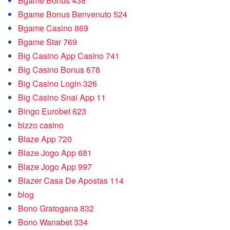
Bgame Bonus 438
Bgame Bonus Benvenuto 524
Bgame Casino 869
Bgame Star 769
Big Casino App Casino 741
Big Casino Bonus 678
Big Casino Login 326
Big Casino Snai App 11
Bingo Eurobet 623
bizzo casino
Blaze App 720
Blaze Jogo App 681
Blaze Jogo App 997
Blazer Casa De Apostas 114
blog
Bono Gratogana 832
Bono Wanabet 334