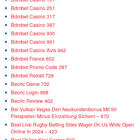
Bdmbet Casino 251
Bdmbet Casino 317
Bdmbet Casino 387
Bdmbet Casino 930
Bdmbet Casino 961
Bdmbet Casino Avis 942
Bdmbet France 602
Bdmbet Promo Code 287
Bdmbet Retrait 728
Becric Game 732
Becric Login 998
Becric Review 402
Bei Vulkan Vegas Den Neukundenbonus Mit 50
Freispielen Minus Einzahlung Sichern – 670
Best Live Rugby Betting Sites Wager On Us Wide Open
Online In 2024 – 423
Best Online Kiwi Casino 502