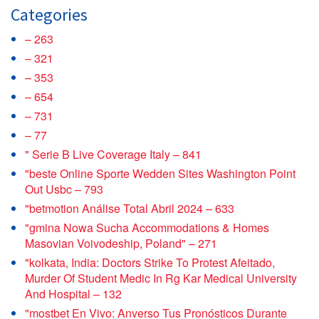
Categories
– 263
– 321
– 353
– 654
– 731
– 77
"️ Serie B Live Coverage Italy – 841
"beste Online Sporte Wedden Sites Washington Point
Out Usbc – 793
"betmotion Análise Total Abril 2024 – 633
"gmina Nowa Sucha Accommodations & Homes
Masovian Voivodeship, Poland" – 271
"kolkata, India: Doctors Strike To Protest Afeitado,
Murder Of Student Medic In Rg Kar Medical University
And Hospital – 132
"mostbet En Vivo: Anverso Tus Pronósticos Durante