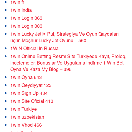
1win fr
1win India
1win Login 363
1win Login 383
1win Lucky Jet ᐈ Pul, Strategiya Və Oyun Qaydaları
üçün Məşhur Lucky Jet Oyunu – 560
1WIN Official In Russia
1win Online Betting Resmi Site Türkiyede Kayıt, Proloq,
Incelemeler, Bonuslar Ve Uygulama Indirme 1 Win Bet
Oyna Ve Kaza My Blog – 395
1win Oyna 643
1win Qeydiyyat 123
1win Sign Up 434
1win Site Oficial 413
1win Turkiye
1win uzbekistan
1win Vhod 466