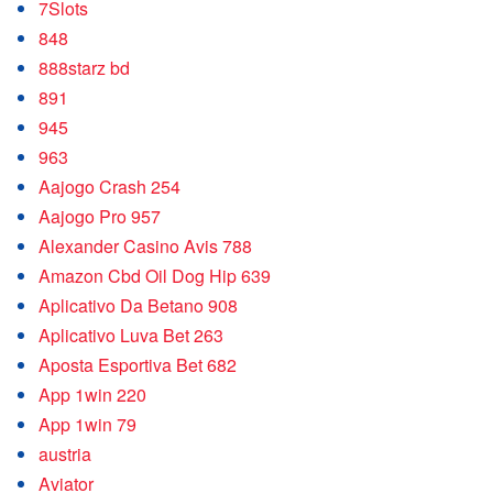
7Slots
848
888starz bd
891
945
963
Aajogo Crash 254
Aajogo Pro 957
Alexander Casino Avis 788
Amazon Cbd Oil Dog Hip 639
Aplicativo Da Betano 908
Aplicativo Luva Bet 263
Aposta Esportiva Bet 682
App 1win 220
App 1win 79
austria
Aviator