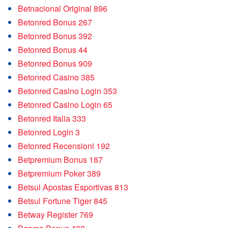
Betnacional Original 896
Betonred Bonus 267
Betonred Bonus 392
Betonred Bonus 44
Betonred Bonus 909
Betonred Casino 385
Betonred Casino Login 353
Betonred Casino Login 65
Betonred Italia 333
Betonred Login 3
Betonred Recensioni 192
Betpremium Bonus 187
Betpremium Poker 389
Betsul Apostas Esportivas 813
Betsul Fortune Tiger 845
Betway Register 769