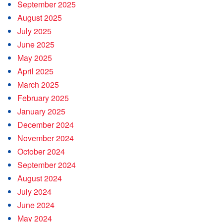
September 2025
August 2025
July 2025
June 2025
May 2025
April 2025
March 2025
February 2025
January 2025
December 2024
November 2024
October 2024
September 2024
August 2024
July 2024
June 2024
May 2024