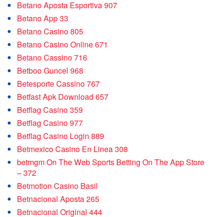
Betano Aposta Esportiva 907
Betano App 33
Betano Casino 805
Betano Casino Online 671
Betano Cassino 716
Betboo Guncel 968
Betesporte Cassino 767
Betfast Apk Download 657
Betflag Casino 359
Betflag Casino 977
Betflag Casino Login 889
Betmexico Casino En Linea 308
‎betmgm On The Web Sports Betting On The App Store
– 372
Betmotion Casino Basil
Betnacional Aposta 265
Betnacional Original 444