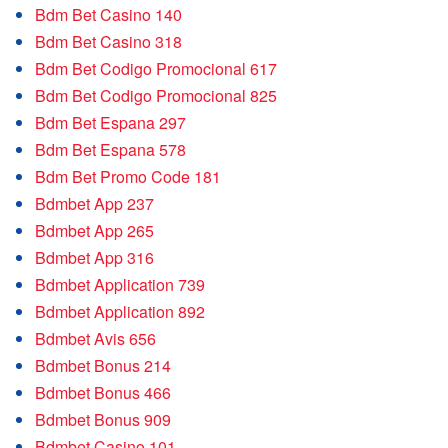
Bdm Bet Casino 140
Bdm Bet Casino 318
Bdm Bet Codigo Promocional 617
Bdm Bet Codigo Promocional 825
Bdm Bet Espana 297
Bdm Bet Espana 578
Bdm Bet Promo Code 181
Bdmbet App 237
Bdmbet App 265
Bdmbet App 316
Bdmbet Application 739
Bdmbet Application 892
Bdmbet Avis 656
Bdmbet Bonus 214
Bdmbet Bonus 466
Bdmbet Bonus 909
Bdmbet Casino 101