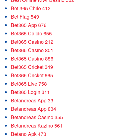
Bet 365 Chile 412
Bet Flag 549
Bet365 App 676
Bet365 Calcio 655
Bet365 Casino 212
Bet365 Casino 801
Bet365 Casino 886
Bet365 Cricket 349
Bet365 Cricket 665
Bet365 Live 758
Bet365 Login 311
Betandreas App 33
Betandreas App 834
Betandreas Casino 355
Betandreas Kazino 561
Betano Apk 473