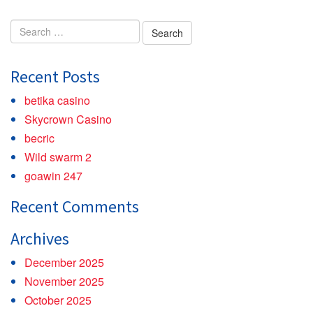
Search
for:
Recent Posts
betika casino
Skycrown Casino
becric
Wild swarm 2
goawin 247
Recent Comments
Archives
December 2025
November 2025
October 2025