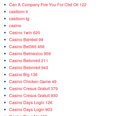
Can A Company Fire You For Cbd Oil 122
casibom tr
casibom-tg
casino
Casino 1win 620
Casino Bdmbet 99
Casino Bet365 456
Casino Betmexico 959
Casino Betonred 211
Casino Betonred 943
Casino Big 136
Casino Chicken Game 49
Casino Cresus Gratuit 379
Casino Cresus Gratuit 930
Casino Days Login 126
Casino Days Login 903