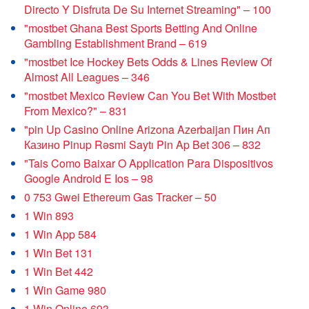
Directo Y Disfruta De Su Internet Streaming" – 100
"mostbet Ghana Best Sports Betting And Online
Gambling Establishment Brand – 619
"mostbet Ice Hockey Bets Odds & Lines Review Of
Almost All Leagues – 346
"mostbet Mexico Review Can You Bet With Mostbet
From Mexico?" – 831
"pin Up Casino Online Arizona Azerbaijan Пин Ап
Казино Pinup Rəsmi Saytı Pin Ap Bet 306 – 832
"Tais Como Baixar O Application Para Dispositivos
Google Android E Ios – 98
0 753 Gwei Ethereum Gas Tracker – 50
1 Win 893
1 Win App 584
1 Win Bet 131
1 Win Bet 442
1 Win Game 980
1 Win Online 693