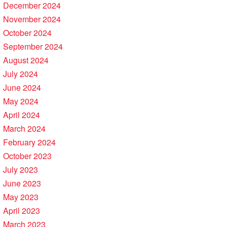
December 2024
November 2024
October 2024
September 2024
August 2024
July 2024
June 2024
May 2024
April 2024
March 2024
February 2024
October 2023
July 2023
June 2023
May 2023
April 2023
March 2023