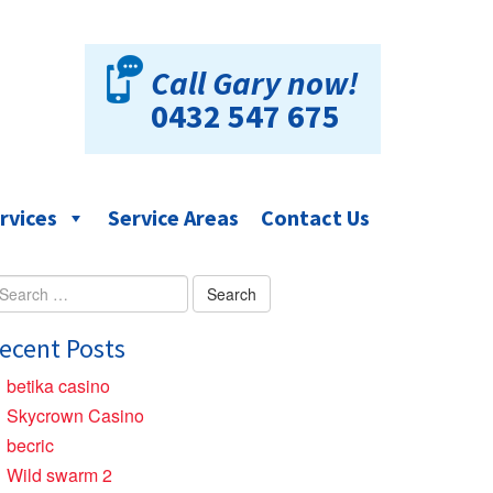
Call Gary now!
0432 547 675
rvices
Service Areas
Contact Us
arch
r:
ecent Posts
betika casino
Skycrown Casino
becric
Wild swarm 2