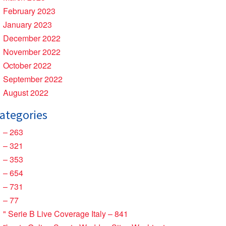
February 2023
January 2023
December 2022
November 2022
October 2022
September 2022
August 2022
ategories
– 263
– 321
– 353
– 654
– 731
– 77
"️ Serie B Live Coverage Italy – 841