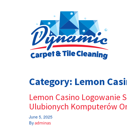
Category:
Lemon Casi
Lemon Casino Logowanie S
Ulubionych Komputerów On
June 5, 2025
By
adminas