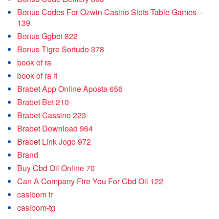
Bonus Codes For Ozwin Casino Slots Table Games –
139
Bonus Ggbet 822
Bonus Tigre Sortudo 378
book of ra
book of ra it
Brabet App Online Aposta 656
Brabet Bet 210
Brabet Cassino 223
Brabet Download 964
Brabet Link Jogo 972
Brand
Buy Cbd Oil Online 70
Can A Company Fire You For Cbd Oil 122
casibom tr
casibom-tg