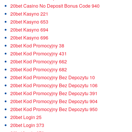
20bet Casino No Deposit Bonus Code 940
20bet Kasyno 221
20bet Kasyno 653
20bet Kasyno 694
20bet Kasyno 696
20bet Kod Promocyjny 38
20bet Kod Promocyjny 431
20bet Kod Promocyjny 662
20bet Kod Promocyjny 682
20bet Kod Promocyjny Bez Depozytu 10
20bet Kod Promocyjny Bez Depozytu 106
20bet Kod Promocyjny Bez Depozytu 391
20bet Kod Promocyjny Bez Depozytu 904
20bet Kod Promocyjny Bez Depozytu 950
20bet Login 25
20bet Login 373