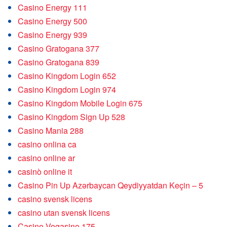
Casino Energy 111
Casino Energy 500
Casino Energy 939
Casino Gratogana 377
Casino Gratogana 839
Casino Kingdom Login 652
Casino Kingdom Login 974
Casino Kingdom Mobile Login 675
Casino Kingdom Sign Up 528
Casino Mania 288
casino onlina ca
casino online ar
casinò online it
Casino Pin Up Azərbaycan Qeydiyyatdan Keçin – 5
casino svensk licens
casino utan svensk licens
Casino Vegasino 175