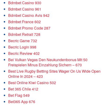
Bdmbet Casino 930
Bdmbet Casino 961
Bdmbet Casino Avis 942
Bdmbet France 602
Bdmbet Promo Code 287
Bdmbet Retrait 728
Becric Game 732
Becric Login 998
Becric Review 402
Bei Vulkan Vegas Den Neukundenbonus Mit 50
Freispielen Minus Einzahlung Sichern – 670
Best Live Rugby Betting Sites Wager On Us Wide Open
Online In 2024 – 423
Best Online Kiwi Casino 502
Bet 365 Chile 412
Bet Flag 549
Bet365 App 676