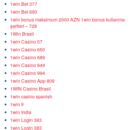
1win Bet 377
1win Bet 690
1win bonus maksimum 2000 AZN 1win bonus kullanma
şərtləri – 728
1Win Brasil
1win Casino 57
1win Casino 650
1win Casino 689
1win Casino 949
1win Casino 994
1win Casino App 809
1WIN Casino Brasil
1win casino spanish
1win fr
1win India
1win Login 363
1win Login 383