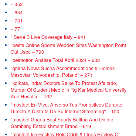
– 353
– 654
– 731
– 77
"️ Serie B Live Coverage Italy – 841
"beste Online Sporte Wedden Sites Washington Point
Out Usbc – 793
"betmotion Análise Total Abril 2024 – 633
"gmina Nowa Sucha Accommodations & Homes
Masovian Voivodeship, Poland" – 271
"kolkata, India: Doctors Strike To Protest Afeitado,
Murder Of Student Medic In Rg Kar Medical University
And Hospital – 132
"mostbet En Vivo: Anverso Tus Pronósticos Durante
Directo Y Disfruta De Su Internet Streaming" – 100
"mostbet Ghana Best Sports Betting And Online
Gambling Establishment Brand – 619
"mostbet Ice Hockey Bets Odds & Lines Review Of