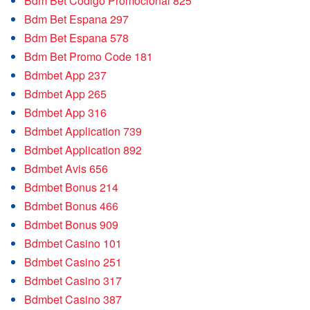
Bdm Bet Codigo Promocional 825
Bdm Bet Espana 297
Bdm Bet Espana 578
Bdm Bet Promo Code 181
Bdmbet App 237
Bdmbet App 265
Bdmbet App 316
Bdmbet Application 739
Bdmbet Application 892
Bdmbet Avis 656
Bdmbet Bonus 214
Bdmbet Bonus 466
Bdmbet Bonus 909
Bdmbet Casino 101
Bdmbet Casino 251
Bdmbet Casino 317
Bdmbet Casino 387