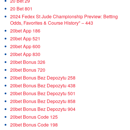
20 Bet 29
20 Bet 801
2024 Fedex St Jude Championship Preview: Betting
Odds, Favorites & Course History" – 443
20bet App 186
20bet App 521
20bet App 600
20bet App 830
20bet Bonus 326
20bet Bonus 720
20bet Bonus Bez Depozytu 258
20bet Bonus Bez Depozytu 438
20bet Bonus Bez Depozytu 501
20bet Bonus Bez Depozytu 858
20bet Bonus Bez Depozytu 904
20bet Bonus Code 125
20bet Bonus Code 198