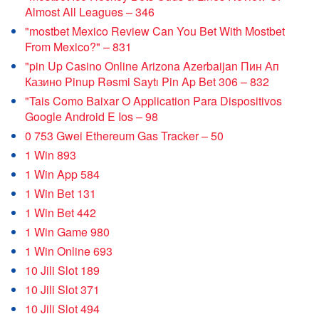
Almost All Leagues – 346
"mostbet Mexico Review Can You Bet With Mostbet
From Mexico?" – 831
"pin Up Casino Online Arizona Azerbaijan Пин Ап
Казино Pinup Rəsmi Saytı Pin Ap Bet 306 – 832
"Tais Como Baixar O Application Para Dispositivos
Google Android E Ios – 98
0 753 Gwei Ethereum Gas Tracker – 50
1 Win 893
1 Win App 584
1 Win Bet 131
1 Win Bet 442
1 Win Game 980
1 Win Online 693
10 Jili Slot 189
10 Jili Slot 371
10 Jili Slot 494