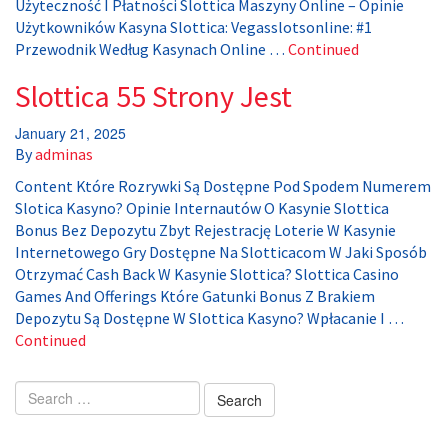
Użyteczność I Płatności Slottica Mаszуnу Оnlіnе – Оріnіе
Użуtkоwnіków Kаsуnа Slоttіса: Vegasslotsonline: #1
Przewodnik Według Kasynach Online …
Continued
Slottica 55 Strony Jest
January 21, 2025
By
adminas
Content Które Rozrywki Są Dostępne Pod Spodem Numerem
Slotica Kasyno? Opinie Internautów O Kasynie Slottica
Bonus Bez Depozytu Zbyt Rejestrację Loterie W Kasynie
Internetowego Gry Dostępne Na Slotticacom W Jaki Sposób
Otrzymać Cash Back W Kasynie Slottica? Slottica Casino
Games And Offerings Które Gatunki Bonus Z Brakiem
Depozytu Są Dostępne W Slottica Kasyno? Wpłacanie I …
Continued
Search
for: