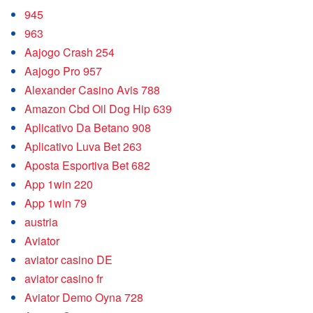
945
963
Aajogo Crash 254
Aajogo Pro 957
Alexander Casino Avis 788
Amazon Cbd Oil Dog Hip 639
Aplicativo Da Betano 908
Aplicativo Luva Bet 263
Aposta Esportiva Bet 682
App 1win 220
App 1win 79
austria
Aviator
aviator casino DE
aviator casino fr
Aviator Demo Oyna 728