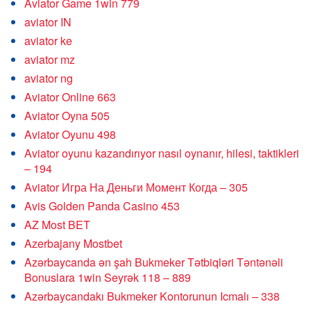
Aviator Game 1win 779
aviator IN
aviator ke
aviator mz
aviator ng
Aviator Online 663
Aviator Oyna 505
Aviator Oyunu 498
Aviator oyunu kazandırıyor nasıl oynanır, hilesi, taktikleri
– 194
Aviator Игра На Деньги Момент Когда – 305
Avis Golden Panda Casino 453
AZ Most BET
Azerbajany Mostbet
Azərbaycanda ən şah Bukmeker Tətbiqləri Təntənəli
Bonuslara 1win Seyrək 118 – 889
Azərbaycandakı Bukmeker Kontorunun Icmalı – 338