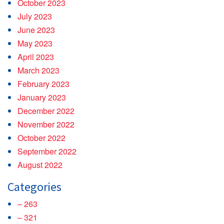
October 2023
July 2023
June 2023
May 2023
April 2023
March 2023
February 2023
January 2023
December 2022
November 2022
October 2022
September 2022
August 2022
Categories
– 263
– 321