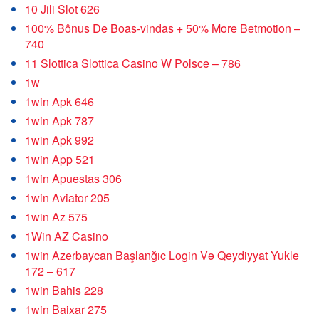
10 Jili Slot 626
100% Bônus De Boas-vindas + 50% More Betmotion –
740
11 Slottica Slottica Casino W Polsce – 786
1w
1win Apk 646
1win Apk 787
1win Apk 992
1win App 521
1win Apuestas 306
1win Aviator 205
1win Az 575
1Win AZ Casino
1win Azerbaycan Başlanğıc Login Və Qeydiyyat Yukle
172 – 617
1win Bahis 228
1win Baixar 275