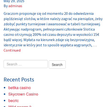
May 29, 2025
By
adminas
Graczom proponuje się od momentu 20 do odwiedzenia
pięćdziesiąt slotów, w które należy zagrać na pieniądze, żeby
zdobyć punkty turniejowe i awansować w tabeli turniejowej.
Aktywując nadprogram, pełnoprawni członkowie Slotica
casino otrzymują 200% od czasu depozytu w wysokości 15€
bądź więcej. Wpłata na kierunek zdaje się bezprowizyjna,
identycznie w który jest to sposób wypłata wygranych, …
Continued
Search
for:
Recent Posts
betika casino
Skycrown Casino
becric
Wild swarm 2