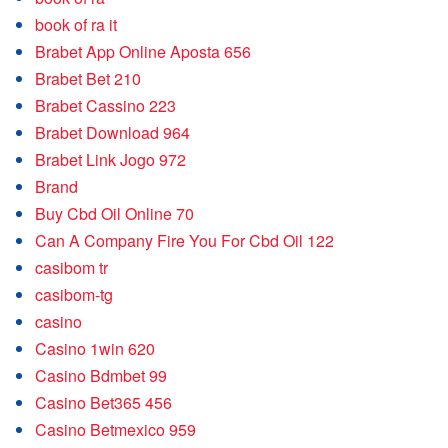
book of ra it
Brabet App Online Aposta 656
Brabet Bet 210
Brabet Cassino 223
Brabet Download 964
Brabet Link Jogo 972
Brand
Buy Cbd Oil Online 70
Can A Company Fire You For Cbd Oil 122
casibom tr
casibom-tg
casino
Casino 1win 620
Casino Bdmbet 99
Casino Bet365 456
Casino Betmexico 959