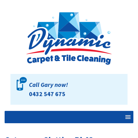
Call Gary now!
0432 547 675