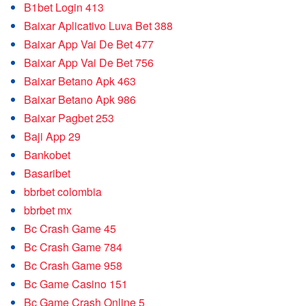
B1bet Login 413
Baixar Aplicativo Luva Bet 388
Baixar App Vai De Bet 477
Baixar App Vai De Bet 756
Baixar Betano Apk 463
Baixar Betano Apk 986
Baixar Pagbet 253
Baji App 29
Bankobet
Basaribet
bbrbet colombia
bbrbet mx
Bc Crash Game 45
Bc Crash Game 784
Bc Crash Game 958
Bc Game Casino 151
Bc Game Crash Online 5