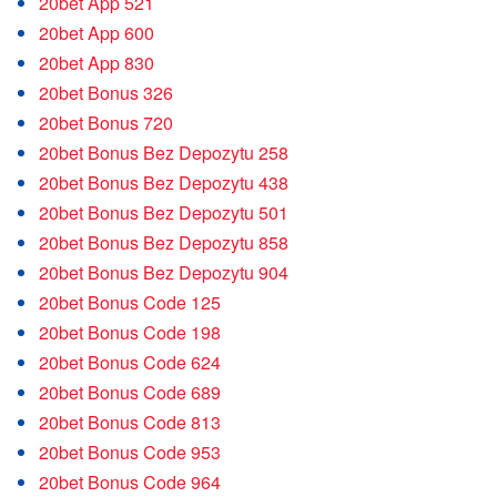
20bet App 521
20bet App 600
20bet App 830
20bet Bonus 326
20bet Bonus 720
20bet Bonus Bez Depozytu 258
20bet Bonus Bez Depozytu 438
20bet Bonus Bez Depozytu 501
20bet Bonus Bez Depozytu 858
20bet Bonus Bez Depozytu 904
20bet Bonus Code 125
20bet Bonus Code 198
20bet Bonus Code 624
20bet Bonus Code 689
20bet Bonus Code 813
20bet Bonus Code 953
20bet Bonus Code 964