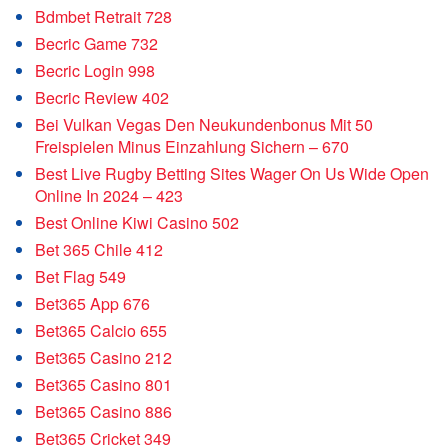
Bdmbet Retrait 728
Becric Game 732
Becric Login 998
Becric Review 402
Bei Vulkan Vegas Den Neukundenbonus Mit 50
Freispielen Minus Einzahlung Sichern – 670
Best Live Rugby Betting Sites Wager On Us Wide Open
Online In 2024 – 423
Best Online Kiwi Casino 502
Bet 365 Chile 412
Bet Flag 549
Bet365 App 676
Bet365 Calcio 655
Bet365 Casino 212
Bet365 Casino 801
Bet365 Casino 886
Bet365 Cricket 349