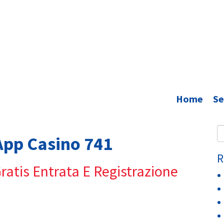
Home
Se
Se
App Casino 741
fo
R
atis Entrata E Registrazione