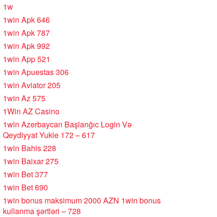
1w
1win Apk 646
1win Apk 787
1win Apk 992
1win App 521
1win Apuestas 306
1win Aviator 205
1win Az 575
1Win AZ Casino
1win Azerbaycan Başlanğıc Login Və
Qeydiyyat Yukle 172 – 617
1win Bahis 228
1win Baixar 275
1win Bet 377
1win Bet 690
1win bonus maksimum 2000 AZN 1win bonus
kullanma şərtləri – 728