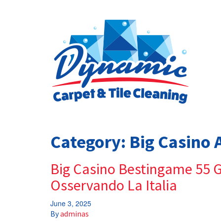
Category:
Big Casino 
Big Casino Bestingame 55 Gr
Osservando La Italia
June 3, 2025
By
adminas