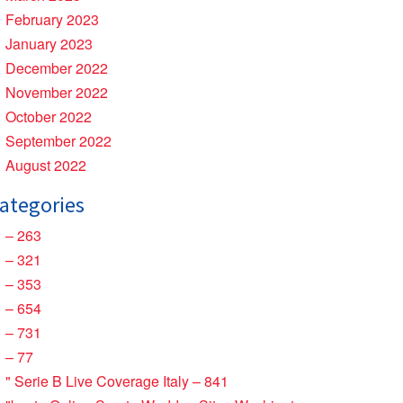
February 2023
January 2023
December 2022
November 2022
October 2022
September 2022
August 2022
ategories
– 263
– 321
– 353
– 654
– 731
– 77
"️ Serie B Live Coverage Italy – 841