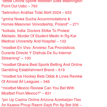
"beste Online Sporte Wedden Sites Washington
Point Out Usbc – 793
"betmotion Análise Total Abril 2024 – 633
"gmina Nowa Sucha Accommodations &
Homes Masovian Voivodeship, Poland" – 271
"kolkata, India: Doctors Strike To Protest
Afeitado, Murder Of Student Medic In Rg Kar
Medical University And Hospital – 132
"mostbet En Vivo: Anverso Tus Pronósticos
Durante Directo Y Disfruta De Su Internet
Streaming" – 100
"mostbet Ghana Best Sports Betting And Online
Gambling Establishment Brand – 619
"mostbet Ice Hockey Bets Odds & Lines Review
Of Almost All Leagues – 346
"mostbet Mexico Review Can You Bet With
Mostbet From Mexico?" – 831
"pin Up Casino Online Arizona Azerbaijan Пин
Ап Казино Pinup Rəsmi Saytı Pin Ap Bet 306 –