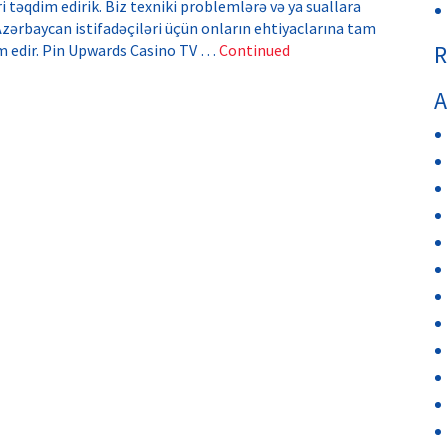
i təqdim edirik. Biz texniki problemlərə və ya suallara
 Azərbaycan istifadəçiləri üçün onların ehtiyaclarına tam
R
im edir. Pin Upwards Casino TV …
Continued
A