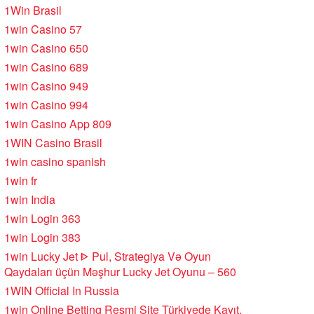
1Win Brasil
1win Casino 57
1win Casino 650
1win Casino 689
1win Casino 949
1win Casino 994
1win Casino App 809
1WIN Casino Brasil
1win casino spanish
1win fr
1win India
1win Login 363
1win Login 383
1win Lucky Jet ᐈ Pul, Strategiya Və Oyun
Qaydaları üçün Məşhur Lucky Jet Oyunu – 560
1WIN Official In Russia
1win Online Betting Resmi Site Türkiyede Kayıt,