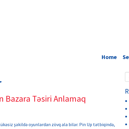
Home
Se
Se
r
fo
R
in Bazara Təsiri Anlamaq
ükəsiz şəkildə oyunlardan zövq ala bilər. Pin Up tətbiqində,