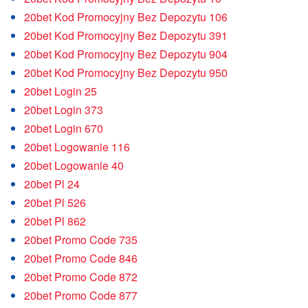
20bet Kod Promocyjny Bez Depozytu 106
20bet Kod Promocyjny Bez Depozytu 391
20bet Kod Promocyjny Bez Depozytu 904
20bet Kod Promocyjny Bez Depozytu 950
20bet Login 25
20bet Login 373
20bet Login 670
20bet Logowanie 116
20bet Logowanie 40
20bet Pl 24
20bet Pl 526
20bet Pl 862
20bet Promo Code 735
20bet Promo Code 846
20bet Promo Code 872
20bet Promo Code 877