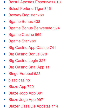
Betsul Apostas Esportivas 813
Betsul Fortune Tiger 845
Betway Register 769
Bgame Bonus 438
Bgame Bonus Benvenuto 524
Bgame Casino 869
Bgame Star 769
Big Casino App Casino 741
Big Casino Bonus 678
Big Casino Login 326
Big Casino Snai App 11
Bingo Eurobet 623
bizzo casino
Blaze App 720
Blaze Jogo App 681
Blaze Jogo App 997
Blazer Casa De Apostas 114