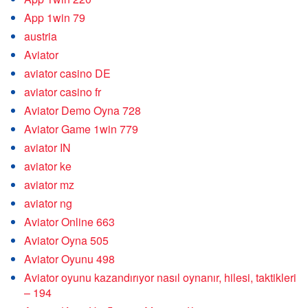
App 1win 79
austria
Aviator
aviator casino DE
aviator casino fr
Aviator Demo Oyna 728
Aviator Game 1win 779
aviator IN
aviator ke
aviator mz
aviator ng
Aviator Online 663
Aviator Oyna 505
Aviator Oyunu 498
Aviator oyunu kazandırıyor nasıl oynanır, hilesi, taktikleri
– 194