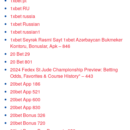
1xbet pt
1xbet RU
1xbet russia
1xbet Russian
1xbet russian1
1xbet Seyrək Rəsmi Sayt 1xbet Azərbaycan Bukmeker
Kontoru, Bonuslar, Apk – 846
20 Bet 29
20 Bet 801
2024 Fedex St Jude Championship Preview: Betting
Odds, Favorites & Course History" – 443
20bet App 186
20bet App 521
20bet App 600
20bet App 830
20bet Bonus 326
20bet Bonus 720