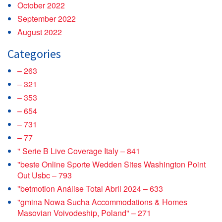
October 2022
September 2022
August 2022
Categories
– 263
– 321
– 353
– 654
– 731
– 77
"️ Serie B Live Coverage Italy – 841
"beste Online Sporte Wedden Sites Washington Point
Out Usbc – 793
"betmotion Análise Total Abril 2024 – 633
"gmina Nowa Sucha Accommodations & Homes
Masovian Voivodeship, Poland" – 271