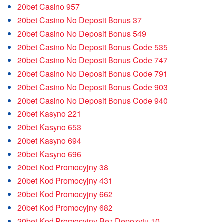
20bet Casino 957
20bet Casino No Deposit Bonus 37
20bet Casino No Deposit Bonus 549
20bet Casino No Deposit Bonus Code 535
20bet Casino No Deposit Bonus Code 747
20bet Casino No Deposit Bonus Code 791
20bet Casino No Deposit Bonus Code 903
20bet Casino No Deposit Bonus Code 940
20bet Kasyno 221
20bet Kasyno 653
20bet Kasyno 694
20bet Kasyno 696
20bet Kod Promocyjny 38
20bet Kod Promocyjny 431
20bet Kod Promocyjny 662
20bet Kod Promocyjny 682
20bet Kod Promocyjny Bez Depozytu 10