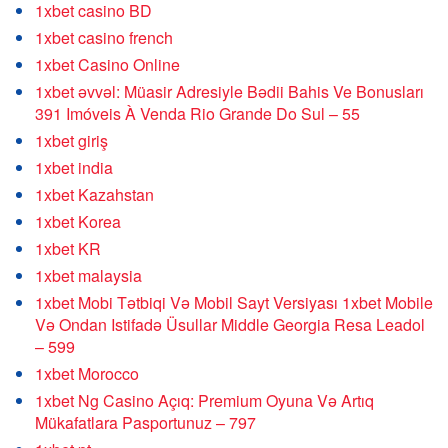
1xbet casino BD
1xbet casino french
1xbet Casino Online
1xbet əvvəl: Müasir Adresiyle Bədii Bahis Ve Bonusları
391 Imóveis À Venda Rio Grande Do Sul – 55
1xbet giriş
1xbet india
1xbet Kazahstan
1xbet Korea
1xbet KR
1xbet malaysia
1xbet Mobi Tətbiqi Və Mobil Sayt Versiyası 1xbet Mobile
Və Ondan Istifadə Üsullar Middle Georgia Resa Leadol
– 599
1xbet Morocco
1xbet Ng Casino Açıq: Premium Oyuna Və Artıq
Mükafatlara Pasportunuz – 797