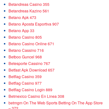
Betandreas Casino 355
Betandreas Kazino 561
Betano Apk 473
Betano Aposta Esportiva 907
Betano App 33
Betano Casino 805
Betano Casino Online 671
Betano Cassino 716
Betboo Guncel 968
Betesporte Cassino 767
Betfast Apk Download 657
Betflag Casino 359
Betflag Casino 977
Betflag Casino Login 889
Betmexico Casino En Linea 308
‎betmgm On The Web Sports Betting On The App Store
– 372