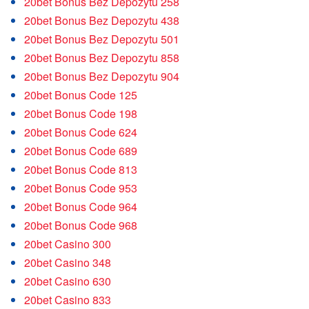
20bet Bonus Bez Depozytu 258
20bet Bonus Bez Depozytu 438
20bet Bonus Bez Depozytu 501
20bet Bonus Bez Depozytu 858
20bet Bonus Bez Depozytu 904
20bet Bonus Code 125
20bet Bonus Code 198
20bet Bonus Code 624
20bet Bonus Code 689
20bet Bonus Code 813
20bet Bonus Code 953
20bet Bonus Code 964
20bet Bonus Code 968
20bet Casino 300
20bet Casino 348
20bet Casino 630
20bet Casino 833