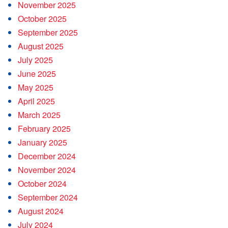
November 2025
October 2025
September 2025
August 2025
July 2025
June 2025
May 2025
April 2025
March 2025
February 2025
January 2025
December 2024
November 2024
October 2024
September 2024
August 2024
July 2024