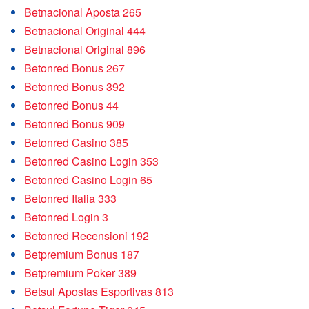
Betnacional Aposta 265
Betnacional Original 444
Betnacional Original 896
Betonred Bonus 267
Betonred Bonus 392
Betonred Bonus 44
Betonred Bonus 909
Betonred Casino 385
Betonred Casino Login 353
Betonred Casino Login 65
Betonred Italia 333
Betonred Login 3
Betonred Recensioni 192
Betpremium Bonus 187
Betpremium Poker 389
Betsul Apostas Esportivas 813