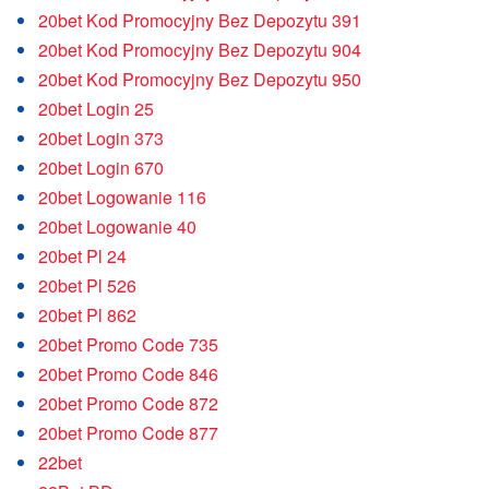
20bet Kod Promocyjny Bez Depozytu 391
20bet Kod Promocyjny Bez Depozytu 904
20bet Kod Promocyjny Bez Depozytu 950
20bet Login 25
20bet Login 373
20bet Login 670
20bet Logowanie 116
20bet Logowanie 40
20bet Pl 24
20bet Pl 526
20bet Pl 862
20bet Promo Code 735
20bet Promo Code 846
20bet Promo Code 872
20bet Promo Code 877
22bet