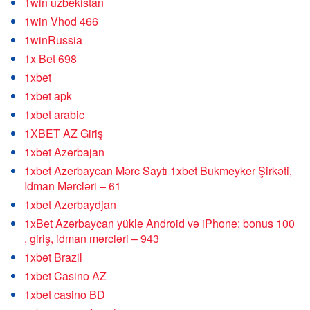
1win uzbekistan
1win Vhod 466
1winRussia
1x Bet 698
1xbet
1xbet apk
1xbet arabic
1XBET AZ Giriş
1xbet Azerbajan
1xbet Azerbaycan Mərc Saytı 1xbet Bukmeyker Şirkəti,
Idman Mərcləri – 61
1xbet Azerbaydjan
1xBet Azərbaycan yükle Android və iPhone: bonus 100
, giriş, idman mərcləri – 943
1xbet Brazil
1xbet Casino AZ
1xbet casino BD