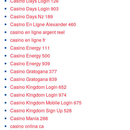
Casino Days Login 126
Casino Days Login 903
Casino Days Nz 189
Casino En Ligne Alexander 460
casino en ligne argent reel
casino en ligne fr
Casino Energy 111
Casino Energy 500
Casino Energy 939
Casino Gratogana 377
Casino Gratogana 839
Casino Kingdom Login 652
Casino Kingdom Login 974
Casino Kingdom Mobile Login 675
Casino Kingdom Sign Up 528
Casino Mania 288
casino onlina ca