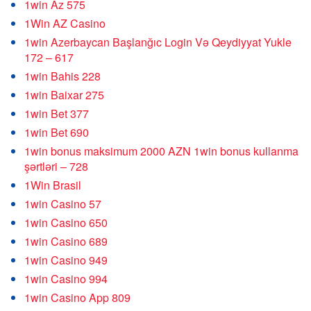
1win Az 575
1Win AZ Casino
1win Azerbaycan Başlanğıc Login Və Qeydiyyat Yukle
172 – 617
1win Bahis 228
1win Baixar 275
1win Bet 377
1win Bet 690
1win bonus maksimum 2000 AZN 1win bonus kullanma
şərtləri – 728
1Win Brasil
1win Casino 57
1win Casino 650
1win Casino 689
1win Casino 949
1win Casino 994
1win Casino App 809