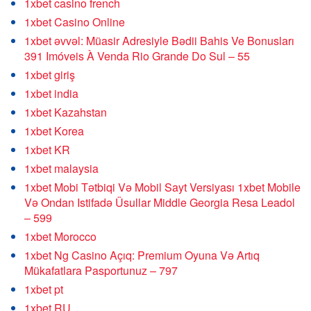
1xbet casino french
1xbet Casino Online
1xbet əvvəl: Müasir Adresiyle Bədii Bahis Ve Bonusları
391 Imóveis À Venda Rio Grande Do Sul – 55
1xbet giriş
1xbet india
1xbet Kazahstan
1xbet Korea
1xbet KR
1xbet malaysia
1xbet Mobi Tətbiqi Və Mobil Sayt Versiyası 1xbet Mobile
Və Ondan Istifadə Üsullar Middle Georgia Resa Leadol
– 599
1xbet Morocco
1xbet Ng Casino Açıq: Premium Oyuna Və Artıq
Mükafatlara Pasportunuz – 797
1xbet pt
1xbet RU