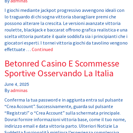
By
adminas
I giochi mediante jackpot progressivo avvengono ideali con
lo traguardo di chi sogna vittoria sbaragliare premi che
possono alterare la crescita. Le versioni avanzate vittoria
roulette, blackjack e baccarat offrono grafica realistica e una
scelta vittoria puntate il quale soddisfa sia i principianti che i
giocatori esperti. I tornei vittoria giochi da tavolino vengono
effettuate …
Continued
Betonred Casino E Scommesse
Sportive Osservando La Italia
June 4, 2025
By
adminas
Conferma la tua password e in aggiunta entra sul pulsante
“Crea Account”. Successivamente, guarda sul pulsante
“Registrati” o “Crea Account” sulla schermata principale.
Dovrai fornire informazioni vittoria base, come il tuo nome,
indirizzo email e data vittoria parto. Ulteriori Notizie La
Suddetta funzionalità migliora l’esperienza complessiva