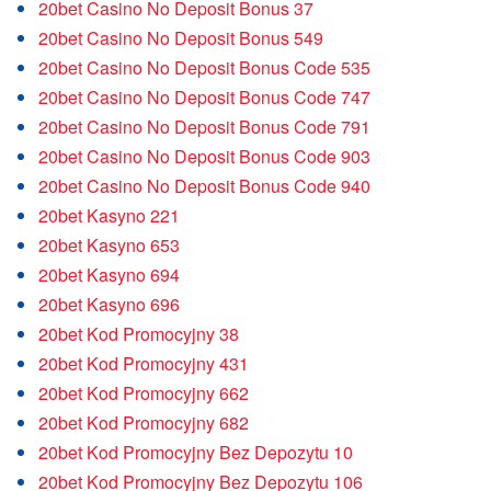
20bet Casino No Deposit Bonus 37
20bet Casino No Deposit Bonus 549
20bet Casino No Deposit Bonus Code 535
20bet Casino No Deposit Bonus Code 747
20bet Casino No Deposit Bonus Code 791
20bet Casino No Deposit Bonus Code 903
20bet Casino No Deposit Bonus Code 940
20bet Kasyno 221
20bet Kasyno 653
20bet Kasyno 694
20bet Kasyno 696
20bet Kod Promocyjny 38
20bet Kod Promocyjny 431
20bet Kod Promocyjny 662
20bet Kod Promocyjny 682
20bet Kod Promocyjny Bez Depozytu 10
20bet Kod Promocyjny Bez Depozytu 106