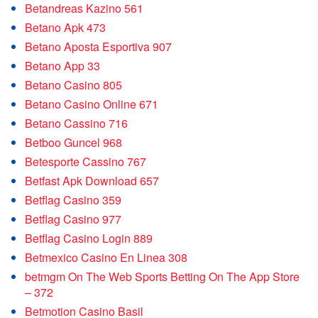
Betandreas Kazino 561
Betano Apk 473
Betano Aposta Esportiva 907
Betano App 33
Betano Casino 805
Betano Casino Online 671
Betano Cassino 716
Betboo Guncel 968
Betesporte Cassino 767
Betfast Apk Download 657
Betflag Casino 359
Betflag Casino 977
Betflag Casino Login 889
Betmexico Casino En Linea 308
‎betmgm On The Web Sports Betting On The App Store
– 372
Betmotion Casino Basil