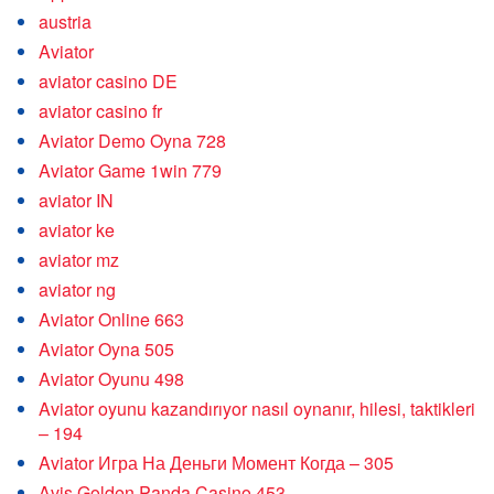
austria
Aviator
aviator casino DE
aviator casino fr
Aviator Demo Oyna 728
Aviator Game 1win 779
aviator IN
aviator ke
aviator mz
aviator ng
Aviator Online 663
Aviator Oyna 505
Aviator Oyunu 498
Aviator oyunu kazandırıyor nasıl oynanır, hilesi, taktikleri
– 194
Aviator Игра На Деньги Момент Когда – 305
Avis Golden Panda Casino 453