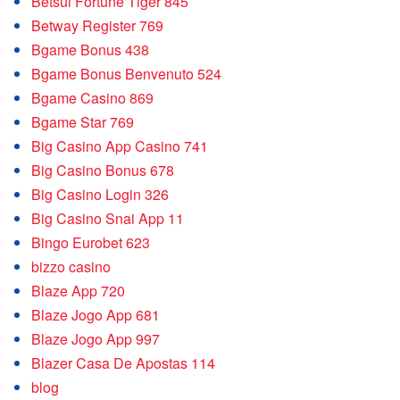
Betsul Fortune Tiger 845
Betway Register 769
Bgame Bonus 438
Bgame Bonus Benvenuto 524
Bgame Casino 869
Bgame Star 769
Big Casino App Casino 741
Big Casino Bonus 678
Big Casino Login 326
Big Casino Snai App 11
Bingo Eurobet 623
bizzo casino
Blaze App 720
Blaze Jogo App 681
Blaze Jogo App 997
Blazer Casa De Apostas 114
blog