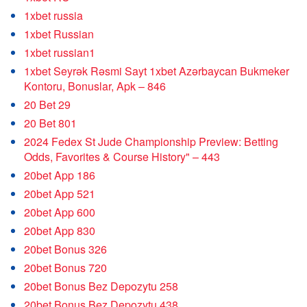
1xbet russia
1xbet Russian
1xbet russian1
1xbet Seyrək Rəsmi Sayt 1xbet Azərbaycan Bukmeker
Kontoru, Bonuslar, Apk – 846
20 Bet 29
20 Bet 801
2024 Fedex St Jude Championship Preview: Betting
Odds, Favorites & Course History" – 443
20bet App 186
20bet App 521
20bet App 600
20bet App 830
20bet Bonus 326
20bet Bonus 720
20bet Bonus Bez Depozytu 258
20bet Bonus Bez Depozytu 438