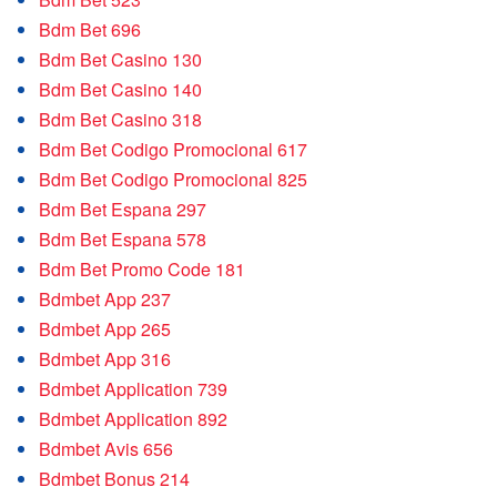
Bdm Bet 696
Bdm Bet Casino 130
Bdm Bet Casino 140
Bdm Bet Casino 318
Bdm Bet Codigo Promocional 617
Bdm Bet Codigo Promocional 825
Bdm Bet Espana 297
Bdm Bet Espana 578
Bdm Bet Promo Code 181
Bdmbet App 237
Bdmbet App 265
Bdmbet App 316
Bdmbet Application 739
Bdmbet Application 892
Bdmbet Avis 656
Bdmbet Bonus 214