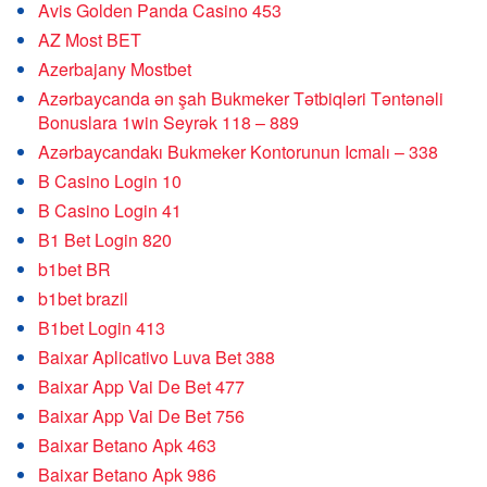
Avis Golden Panda Casino 453
AZ Most BET
Azerbajany Mostbet
Azərbaycanda ən şah Bukmeker Tətbiqləri Təntənəli
Bonuslara 1win Seyrək 118 – 889
Azərbaycandakı Bukmeker Kontorunun Icmalı – 338
B Casino Login 10
B Casino Login 41
B1 Bet Login 820
b1bet BR
b1bet brazil
B1bet Login 413
Baixar Aplicativo Luva Bet 388
Baixar App Vai De Bet 477
Baixar App Vai De Bet 756
Baixar Betano Apk 463
Baixar Betano Apk 986