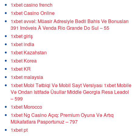
1xbet casino french
1xbet Casino Online
1xbet əvvəl: Müasir Adresiyle Bədii Bahis Ve Bonusları
391 Imóveis À Venda Rio Grande Do Sul – 55
1xbet giriş
1xbet india
1xbet Kazahstan
1xbet Korea
1xbet KR
1xbet malaysia
1xbet Mobi Tətbiqi Və Mobil Sayt Versiyası 1xbet Mobile
Və Ondan Istifadə Üsullar Middle Georgia Resa Leadol
– 599
1xbet Morocco
1xbet Ng Casino Açıq: Premium Oyuna Və Artıq
Mükafatlara Pasportunuz – 797
1xbet pt