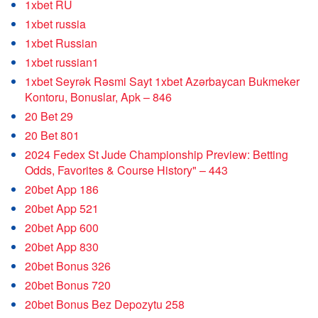
1xbet RU
1xbet russia
1xbet Russian
1xbet russian1
1xbet Seyrək Rəsmi Sayt 1xbet Azərbaycan Bukmeker
Kontoru, Bonuslar, Apk – 846
20 Bet 29
20 Bet 801
2024 Fedex St Jude Championship Preview: Betting
Odds, Favorites & Course History" – 443
20bet App 186
20bet App 521
20bet App 600
20bet App 830
20bet Bonus 326
20bet Bonus 720
20bet Bonus Bez Depozytu 258