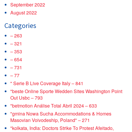
September 2022
August 2022
Categories
– 263
– 321
– 353
– 654
– 731
– 77
"️ Serie B Live Coverage Italy – 841
"beste Online Sporte Wedden Sites Washington Point
Out Usbc – 793
"betmotion Análise Total Abril 2024 – 633
"gmina Nowa Sucha Accommodations & Homes
Masovian Voivodeship, Poland" – 271
"kolkata, India: Doctors Strike To Protest Afeitado,