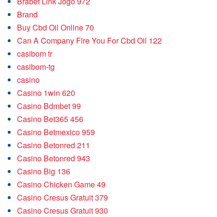
Brabet Link Jogo 972
Brand
Buy Cbd Oil Online 70
Can A Company Fire You For Cbd Oil 122
casibom tr
casibom-tg
casino
Casino 1win 620
Casino Bdmbet 99
Casino Bet365 456
Casino Betmexico 959
Casino Betonred 211
Casino Betonred 943
Casino Big 136
Casino Chicken Game 49
Casino Cresus Gratuit 379
Casino Cresus Gratuit 930