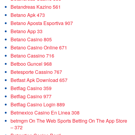
Betandreas Kazino 561
Betano Apk 473
Betano Aposta Esportiva 907
Betano App 33
Betano Casino 805
Betano Casino Online 671
Betano Cassino 716
Betboo Guncel 968
Betesporte Cassino 767
Betfast Apk Download 657
Betflag Casino 359
Betflag Casino 977
Betflag Casino Login 889
Betmexico Casino En Linea 308
‎betmgm On The Web Sports Betting On The App Store
– 372