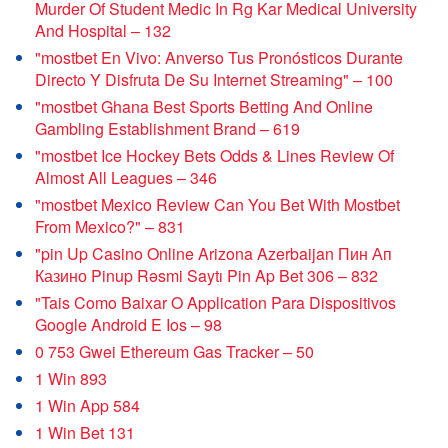
Murder Of Student Medic In Rg Kar Medical University
And Hospital – 132
"mostbet En Vivo: Anverso Tus Pronósticos Durante
Directo Y Disfruta De Su Internet Streaming" – 100
"mostbet Ghana Best Sports Betting And Online
Gambling Establishment Brand – 619
"mostbet Ice Hockey Bets Odds & Lines Review Of
Almost All Leagues – 346
"mostbet Mexico Review Can You Bet With Mostbet
From Mexico?" – 831
"pin Up Casino Online Arizona Azerbaijan Пин Ап
Казино Pinup Rəsmi Saytı Pin Ap Bet 306 – 832
"Tais Como Baixar O Application Para Dispositivos
Google Android E Ios – 98
0 753 Gwei Ethereum Gas Tracker – 50
1 Win 893
1 Win App 584
1 Win Bet 131