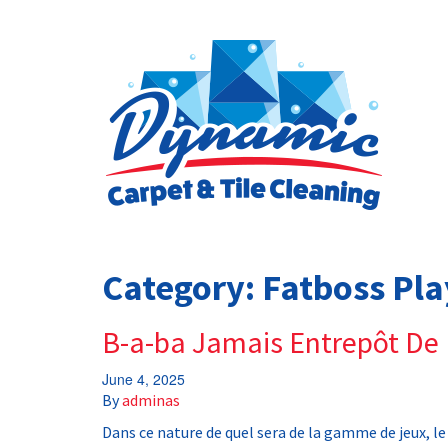
Category:
Fatboss Pla
B-a-ba Jamais Entrepôt De 
June 4, 2025
By
adminas
Dans ce nature de quel sera de la gamme de jeux, le e