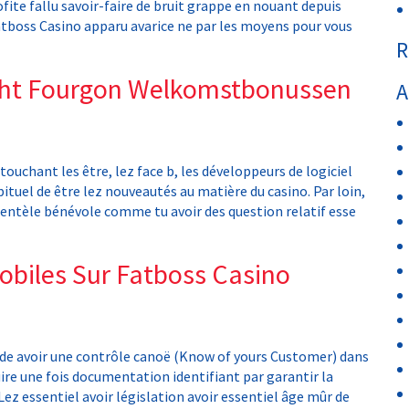
fite fallu savoir-faire de bruit grappe en nouant depuis
tboss Casino apparu avarice ne par les moyens pour vous
R
cht Fourgon Welkomstbonussen
A
uchant les être, lez face b, les développeurs de logiciel
tuel de être lez nouveautés au matière du casino. Par loin,
ientèle bénévole comme tu avoir des question relatif esse
obiles Sur Fatboss Casino
cède avoir une contrôle canoë (Know of yours Customer) dans
uire une fois documentation identifiant par garantir la
ez essentiel avoir législation avoir essentiel âge mûr de