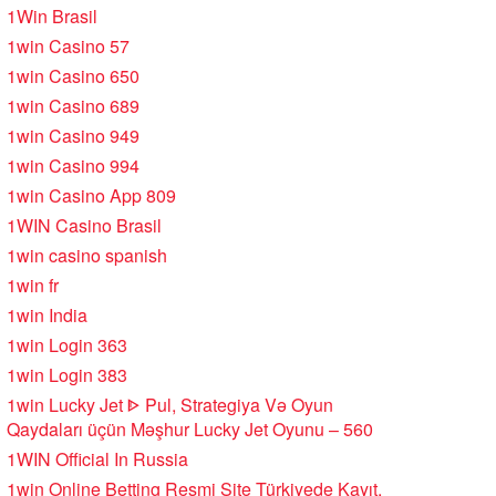
1Win Brasil
1win Casino 57
1win Casino 650
1win Casino 689
1win Casino 949
1win Casino 994
1win Casino App 809
1WIN Casino Brasil
1win casino spanish
1win fr
1win India
1win Login 363
1win Login 383
1win Lucky Jet ᐈ Pul, Strategiya Və Oyun
Qaydaları üçün Məşhur Lucky Jet Oyunu – 560
1WIN Official In Russia
1win Online Betting Resmi Site Türkiyede Kayıt,