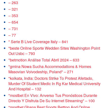
– 263
– 321
– 353
– 654
– 731
– 77
"️ Serie B Live Coverage Italy – 841
"beste Online Sporte Wedden Sites Washington Point
Out Usbc – 793
"betmotion Análise Total Abril 2024 – 633
"gmina Nowa Sucha Accommodations & Homes
Masovian Voivodeship, Poland" – 271
"kolkata, India: Doctors Strike To Protest Afeitado,
Murder Of Student Medic In Rg Kar Medical University
And Hospital – 132
"mostbet En Vivo: Anverso Tus Pronósticos Durante
Directo Y Disfruta De Su Internet Streaming" – 100
"mostbet Ghana Best Sports Betting And Online