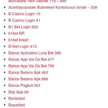
Bonuslara 1win Seyrək 118 – 889
Azərbaycandakı Bukmeker Kontorunun Icmalı – 338
B Casino Login 10
B Casino Login 41
B1 Bet Login 820
b1bet BR
b1bet brazil
B1bet Login 413
Baixar Aplicativo Luva Bet 388
Baixar App Vai De Bet 477
Baixar App Vai De Bet 756
Baixar Betano Apk 463
Baixar Betano Apk 986
Baixar Pagbet 253
Baji App 29
Bankobet
Basaribet