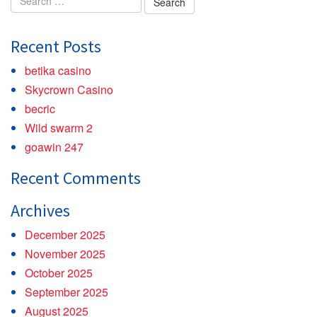
for:
Recent Posts
betika casino
Skycrown Casino
becric
Wild swarm 2
goawin 247
Recent Comments
Archives
December 2025
November 2025
October 2025
September 2025
August 2025