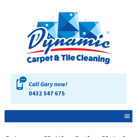
Call Gary now!
0432 547 675