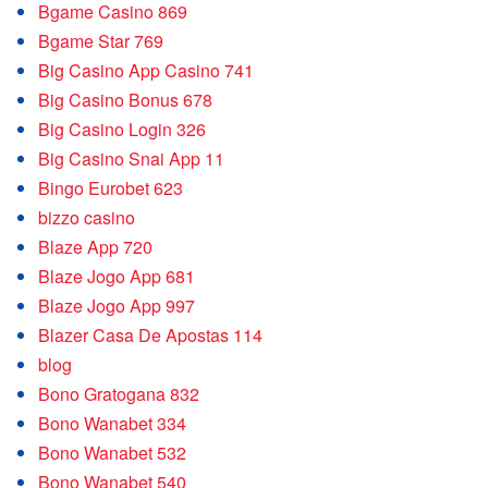
Bgame Casino 869
Bgame Star 769
Big Casino App Casino 741
Big Casino Bonus 678
Big Casino Login 326
Big Casino Snai App 11
Bingo Eurobet 623
bizzo casino
Blaze App 720
Blaze Jogo App 681
Blaze Jogo App 997
Blazer Casa De Apostas 114
blog
Bono Gratogana 832
Bono Wanabet 334
Bono Wanabet 532
Bono Wanabet 540