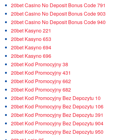
20bet Casino No Deposit Bonus Code 791
20bet Casino No Deposit Bonus Code 903
20bet Casino No Deposit Bonus Code 940
20bet Kasyno 221
20bet Kasyno 653
20bet Kasyno 694
20bet Kasyno 696
20bet Kod Promocyjny 38
20bet Kod Promocyjny 431
20bet Kod Promocyjny 662
20bet Kod Promocyjny 682
20bet Kod Promocyjny Bez Depozytu 10
20bet Kod Promocyjny Bez Depozytu 106
20bet Kod Promocyjny Bez Depozytu 391
20bet Kod Promocyjny Bez Depozytu 904
20bet Kod Promocyjny Bez Depozytu 950