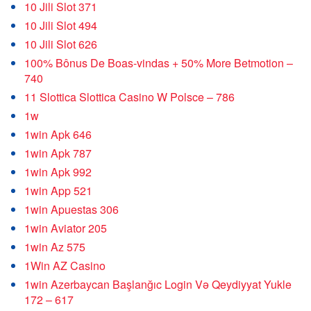
10 Jili Slot 371
10 Jili Slot 494
10 Jili Slot 626
100% Bônus De Boas-vindas + 50% More Betmotion –
740
11 Slottica Slottica Casino W Polsce – 786
1w
1win Apk 646
1win Apk 787
1win Apk 992
1win App 521
1win Apuestas 306
1win Aviator 205
1win Az 575
1Win AZ Casino
1win Azerbaycan Başlanğıc Login Və Qeydiyyat Yukle
172 – 617