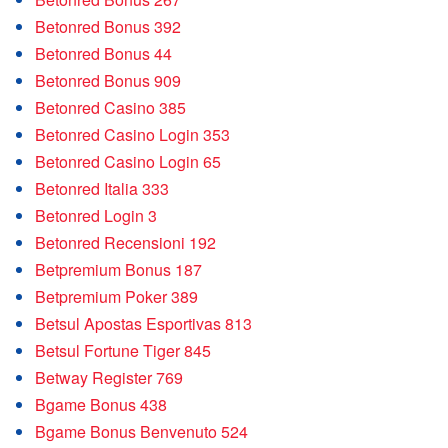
Betonred Bonus 392
Betonred Bonus 44
Betonred Bonus 909
Betonred Casino 385
Betonred Casino Login 353
Betonred Casino Login 65
Betonred Italia 333
Betonred Login 3
Betonred Recensioni 192
Betpremium Bonus 187
Betpremium Poker 389
Betsul Apostas Esportivas 813
Betsul Fortune Tiger 845
Betway Register 769
Bgame Bonus 438
Bgame Bonus Benvenuto 524