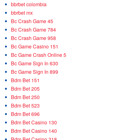
bbrbet colombia
bbrbet mx
Bc Crash Game 45
Bc Crash Game 784
Bc Crash Game 958
Bc Game Casino 151
Bc Game Crash Online 5
Bc Game Sign In 630
Bc Game Sign In 899
Bdm Bet 151
Bdm Bet 205
Bdm Bet 250
Bdm Bet 523
Bdm Bet 696
Bdm Bet Casino 130
Bdm Bet Casino 140
Bdm Bet Casino 318