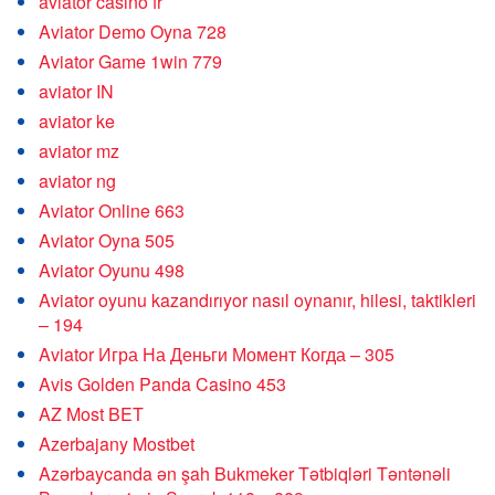
aviator casino fr
Aviator Demo Oyna 728
Aviator Game 1win 779
aviator IN
aviator ke
aviator mz
aviator ng
Aviator Online 663
Aviator Oyna 505
Aviator Oyunu 498
Aviator oyunu kazandırıyor nasıl oynanır, hilesi, taktikleri
– 194
Aviator Игра На Деньги Момент Когда – 305
Avis Golden Panda Casino 453
AZ Most BET
Azerbajany Mostbet
Azərbaycanda ən şah Bukmeker Tətbiqləri Təntənəli