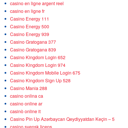
casino en ligne argent reel
casino en ligne fr
Casino Energy 111
Casino Energy 500
Casino Energy 939
Casino Gratogana 377
Casino Gratogana 839
Casino Kingdom Login 652
Casino Kingdom Login 974
Casino Kingdom Mobile Login 675
Casino Kingdom Sign Up 528
Casino Mania 288
casino onlina ca
casino online ar
casinò online it
Casino Pin Up Azərbaycan Qeydiyyatdan Keçin – 5
casino svensk licens