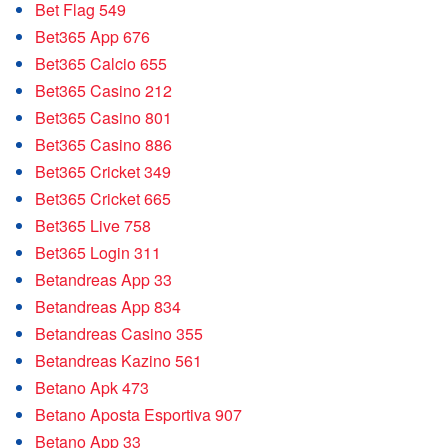
Bet Flag 549
Bet365 App 676
Bet365 Calcio 655
Bet365 Casino 212
Bet365 Casino 801
Bet365 Casino 886
Bet365 Cricket 349
Bet365 Cricket 665
Bet365 Live 758
Bet365 Login 311
Betandreas App 33
Betandreas App 834
Betandreas Casino 355
Betandreas Kazino 561
Betano Apk 473
Betano Aposta Esportiva 907
Betano App 33