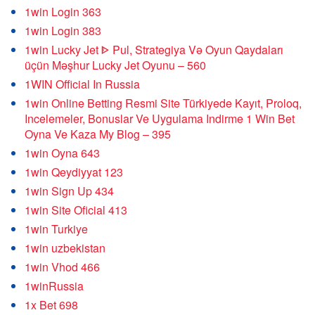
1win Login 363
1win Login 383
1win Lucky Jet ᐈ Pul, Strategiya Və Oyun Qaydaları
üçün Məşhur Lucky Jet Oyunu – 560
1WIN Official In Russia
1win Online Betting Resmi Site Türkiyede Kayıt, Proloq,
Incelemeler, Bonuslar Ve Uygulama Indirme 1 Win Bet
Oyna Ve Kaza My Blog – 395
1win Oyna 643
1win Qeydiyyat 123
1win Sign Up 434
1win Site Oficial 413
1win Turkiye
1win uzbekistan
1win Vhod 466
1winRussia
1x Bet 698