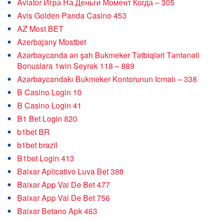
Aviator Игра На Деньги Момент Когда – 305
Avis Golden Panda Casino 453
AZ Most BET
Azerbajany Mostbet
Azərbaycanda ən şah Bukmeker Tətbiqləri Təntənəli
Bonuslara 1win Seyrək 118 – 889
Azərbaycandakı Bukmeker Kontorunun Icmalı – 338
B Casino Login 10
B Casino Login 41
B1 Bet Login 820
b1bet BR
b1bet brazil
B1bet Login 413
Baixar Aplicativo Luva Bet 388
Baixar App Vai De Bet 477
Baixar App Vai De Bet 756
Baixar Betano Apk 463