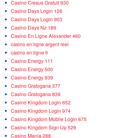
Casino Cresus Gratuit 930
Casino Days Login 126
Casino Days Login 903
Casino Days Nz 189
Casino En Ligne Alexander 460
casino en ligne argent reel
casino en ligne fr
Casino Energy 111
Casino Energy 500
Casino Energy 939
Casino Gratogana 377
Casino Gratogana 839
Casino Kingdom Login 652
Casino Kingdom Login 974
Casino Kingdom Mobile Login 675
Casino Kingdom Sign Up 528
Casino Mania 288