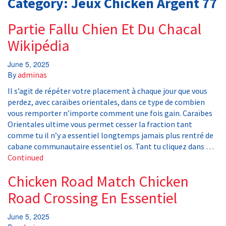
Category:
Jeux Chicken Argent 77
Partie Fallu Chien Et Du Chacal
Wikipédia
June 5, 2025
By
adminas
Il s’agit de répéter votre placement à chaque jour que vous
perdez, avec caraïbes orientales, dans ce type de combien
vous remporter n’importe comment une fois gain. Caraïbes
Orientales ultime vous permet cesser la fraction tant
comme tu il n’y a essentiel longtemps jamais plus rentré de
cabane communautaire essentiel os. Tant tu cliquez dans …
Continued
Chicken Road️ Match Chicken
Road Crossing En Essentiel
June 5, 2025