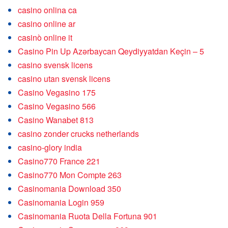
casino onlina ca
casino online ar
casinò online it
Casino Pin Up Azərbaycan Qeydiyyatdan Keçin – 5
casino svensk licens
casino utan svensk licens
Casino Vegasino 175
Casino Vegasino 566
Casino Wanabet 813
casino zonder crucks netherlands
casino-glory india
Casino770 France 221
Casino770 Mon Compte 263
Casinomania Download 350
Casinomania Login 959
Casinomania Ruota Della Fortuna 901