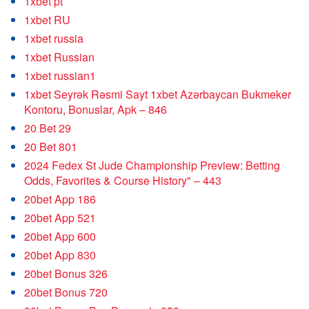
1xbet pt
1xbet RU
1xbet russia
1xbet Russian
1xbet russian1
1xbet Seyrək Rəsmi Sayt 1xbet Azərbaycan Bukmeker
Kontoru, Bonuslar, Apk – 846
20 Bet 29
20 Bet 801
2024 Fedex St Jude Championship Preview: Betting
Odds, Favorites & Course History" – 443
20bet App 186
20bet App 521
20bet App 600
20bet App 830
20bet Bonus 326
20bet Bonus 720