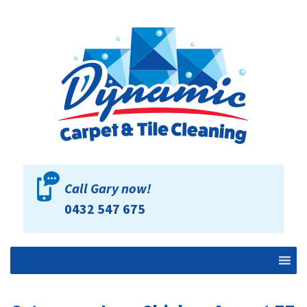
Call Gary now!
0432 547 675