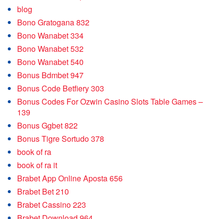
blog
Bono Gratogana 832
Bono Wanabet 334
Bono Wanabet 532
Bono Wanabet 540
Bonus Bdmbet 947
Bonus Code Betfiery 303
Bonus Codes For Ozwin Casino Slots Table Games –
139
Bonus Ggbet 822
Bonus Tigre Sortudo 378
book of ra
book of ra it
Brabet App Online Aposta 656
Brabet Bet 210
Brabet Cassino 223
Brabet Download 964