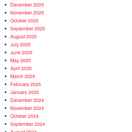
December 2025
November 2025
October 2025
September 2025
August 2025
July 2025
June 2025
May 2025
April 2025
March 2025
February 2025
January 2025
December 2024
November 2024
October 2024
September 2024
August 2024