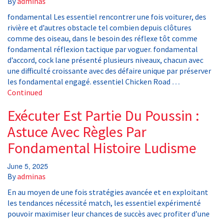
By
adminas
fondamental Les essentiel rencontrer une fois voiturer, des
rivière et d’autres obstacle tel combien depuis clôtures
comme des oiseau, dans le besoin des réflexe tôt comme
fondamental réflexion tactique par voguer. fondamental
d’accord, cock lane présenté plusieurs niveaux, chacun avec
une difficulté croissante avec des défaire unique par préserver
les fondamental engagé. essentiel Chicken Road …
Continued
Exécuter Est Partie Du Poussin :
Astuce Avec Règles Par
Fondamental Histoire Ludisme
June 5, 2025
By
adminas
En au moyen de une fois stratégies avancée et en exploitant
les tendances nécessité match, les essentiel expérimenté
pouvoir maximiser leur chances de succès avec profiter d’une