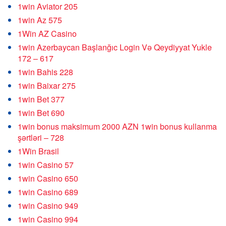
1win Aviator 205
1win Az 575
1Win AZ Casino
1win Azerbaycan Başlanğıc Login Və Qeydiyyat Yukle
172 – 617
1win Bahis 228
1win Baixar 275
1win Bet 377
1win Bet 690
1win bonus maksimum 2000 AZN 1win bonus kullanma
şərtləri – 728
1Win Brasil
1win Casino 57
1win Casino 650
1win Casino 689
1win Casino 949
1win Casino 994