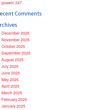
goawin 247
ecent Comments
rchives
December 2025
November 2025
October 2025
September 2025
August 2025
July 2025
June 2025
May 2025
April 2025
March 2025
February 2025
January 2025