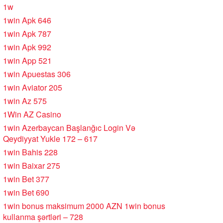
1w
1win Apk 646
1win Apk 787
1win Apk 992
1win App 521
1win Apuestas 306
1win Aviator 205
1win Az 575
1Win AZ Casino
1win Azerbaycan Başlanğıc Login Və
Qeydiyyat Yukle 172 – 617
1win Bahis 228
1win Baixar 275
1win Bet 377
1win Bet 690
1win bonus maksimum 2000 AZN 1win bonus
kullanma şərtləri – 728