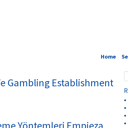
Home
Se
Se
 Ve Gambling Establishment
fo
R
deme Yöntemleri Empieza