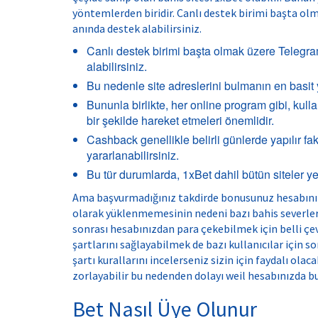
yöntemlerden biridir. Canlı destek birimi başta ol
anında destek alabilirsiniz.
Canlı destek birimi başta olmak üzere Telegra
alabilirsiniz.
Bu nedenle site adreslerini bulmanın en basit y
Bununla birlikte, her online program gibi, kulla
bir şekilde hareket etmeleri önemlidir.
Cashback genellikle belirli günlerde yapılır 
yararlanabilirsiniz.
Bu tür durumlarda, 1xBet dahil bütün siteler y
Ama başvurmadığınız takdirde bonusunuz hesabını
olarak yüklenmemesinin nedeni bazı bahis severle
sonrası hesabınızdan para çekebilmek için belli çe
şartlarını sağlayabilmek de bazı kullanıcılar için 
şartı kurallarını incelerseniz sizin için faydalı olac
zorlayabilir bu nedenden dolayı weil hesabınızda bu
Bet Nasıl Üye Olunur