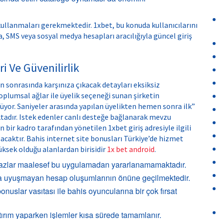
 kullanmaları gerekmektedir. 1xbet, bu konuda kullanıcılarını
ta, SMS veya sosyal medya hesapları aracılığıyla güncel giriş
 Ve Güvenilirlik
 sonrasında karşınıza çıkacak detayları eksiksiz
oplumsal ağlar ile üyelik seçeneği sunan şirketin
yor. Saniyeler arasında yapılan üyelikten hemen sonra ilk”
adır. Istek edenler canlı desteğe bağlanarak mevzu
 bir kadro tarafından yönetilen 1xbet giriş adresiyle ilgili
acaktır. Bahis internet site bonusları Türkiye’de hizmet
üksek olduğu alanlardan birisidir
1x bet android
.
ihazlar maalesef bu uygulamadan yararlanamamaktadır.
ya uyuşmayan hesap oluşumlarının önüne geçilmektedir.
onuslar vasıtası ile bahis oyuncularına bir çok fırsat
rım yaparken işlemler kısa sürede tamamlanır.