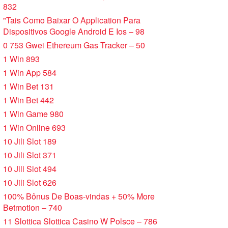
832
"Tais Como Baixar O Application Para
Dispositivos Google Android E Ios – 98
0 753 Gwei Ethereum Gas Tracker – 50
1 Win 893
1 Win App 584
1 Win Bet 131
1 Win Bet 442
1 Win Game 980
1 Win Online 693
10 Jili Slot 189
10 Jili Slot 371
10 Jili Slot 494
10 Jili Slot 626
100% Bônus De Boas-vindas + 50% More
Betmotion – 740
11 Slottica Slottica Casino W Polsce – 786