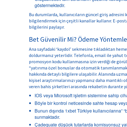
göstermektedir.
Bu durumlarda, kullanıcıların güncel giriş adresini
bilgilendirmek için çeşitli kanallar kullanır. E-pos
bilgilerini paylaşır.
Bet Güvenilir Mi? Ödeme Yöntemleri
Ana sayfadaki ‘kaydol’ sekmesine tıkladıktan hemen
doldurmanız yeterlidir. Telefonla, email ile yahut t
promosyon kodu kullanmasına izin verdiği de görülü
“yatırıma özel bonuslar da otomatik tanımlanmakt
hakkında detaylı bilgilere ulaşabilir. Alanında uzman
kişisel araştırmalarınızı yapmanız daha mantıklı ol
veren bahis şirketleri arasında rekabetin durante y
IOS veya Microsoft işletim sistemine sahip c
Böyle bir kontrol neticesinde sahte hesap ve
Bunun dışında 1xbet Türkiye kullanıcılarına” “b
sunmaktadır.
Çadequate düşüok tutarlarda komisyonsuz yatı