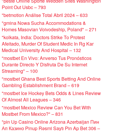
"beste Online Sporte Wedden Sites Washington
Point Out Usbc – 793
"betmotion Análise Total Abril 2024 – 633
"gmina Nowa Sucha Accommodations &
Homes Masovian Voivodeship, Poland" – 271
"kolkata, India: Doctors Strike To Protest
Afeitado, Murder Of Student Medic In Rg Kar
Medical University And Hospital – 132
"mostbet En Vivo: Anverso Tus Pronósticos
Durante Directo Y Disfruta De Su Internet
Streaming" – 100
"mostbet Ghana Best Sports Betting And Online
Gambling Establishment Brand – 619
"mostbet Ice Hockey Bets Odds & Lines Review
Of Almost All Leagues – 346
"mostbet Mexico Review Can You Bet With
Mostbet From Mexico?" – 831
"pin Up Casino Online Arizona Azerbaijan Пин
Ап Казино Pinup Rəsmi Saytı Pin Ap Bet 306 –