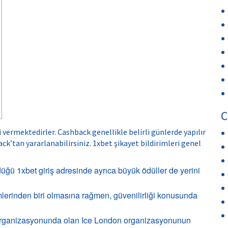
C
vermektedirler. Cashback genellikle belirli günlerde yapılır
k’tan yararlanabilirsiniz. 1xbet şikayet bildirimleri genel
ğü 1xbet giriş adresinde ayrıca büyük ödüller de yerini
mlerinden biri olmasına rağmen, güvenilirliği konusunda
ük organizasyonunda olan Ice London organizasyonunun