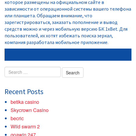
которое размещены на официальном сайте в
зависимости от операционной системы вашего телефона
или планшета. Обращаем внимание, что
зарегистрироваться, заказать пополнение и вывод
средств можно и через мобильную версию БК 1xBet. Для
пользователей, их хотят избежать поиска зеркал,
компания разработала мобильное приложение.
Search
for:
Recent Posts
betika casino
Skycrown Casino
becric
Wild swarm 2
goawin 247