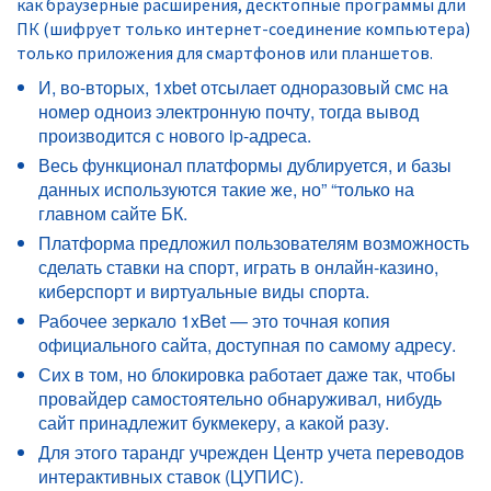
как браузерные расширения, десктопные программы дли
ПК (шифрует только интернет-соединение компьютера)
только приложения для смартфонов или планшетов.
И, во-вторых, 1xbet отсылает одноразовый смс на
номер одноиз электронную почту, тогда вывод
производится с нового ip-адреса.
Весь функционал платформы дублируется, и базы
данных используются такие же, но” “только на
главном сайте БК.
Платформа предложил пользователям возможность
сделать ставки на спорт, играть в онлайн-казино,
киберспорт и виртуальные виды спорта.
Рабочее зеркало 1xBet — это точная копия
официального сайта, доступная по самому адресу.
Сих в том, но блокировка работает даже так, чтобы
провайдер самостоятельно обнаруживал, нибудь
сайт принадлежит букмекеру, а какой разу.
Для этого тарандг учрежден Центр учета переводов
интерактивных ставок (ЦУПИС).