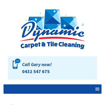
Call Gary now!
0432 547 675