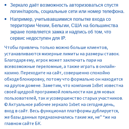
Зеркало даёт возможность авторизоваться спустя
логин/пароль, социальные сети или номер телефона.
Например, учитывавшимися попытке входа со
территории Чехии, Бельгии, США на большинства
экране появляется замка и надпись об том, что
сервис недоступен для IP.
Чтобы привлечь только можно больше клиентов,
устанавливаются мизерные лимиты на размеры ставок.
Благодаря ему, игрок может заключать пари на
всевозможные переломные, а также играть в онлайн-
казино. Переходите на сайт, совершенно спокойно
обходя блокировку, потому что формально он находится
на другом домене. Заметим, что компания 1xBet известна
своей щедрой программой лояльности как для новых
пользователей, так и усовершенство старых участников.
© Актуальное рабочее зеркало 1xbet на сегодня день,
вход в сайт. Весь функционал платформы дублируется,
же базы данных предназначались такие же, не” “же на
главном сайте БК.