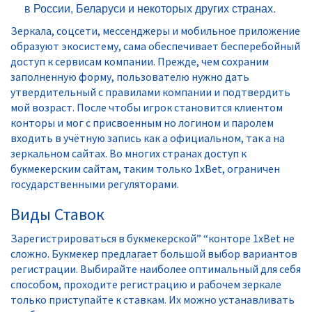
в России, Беларуси и некоторых других странах.
Зеркала, соцсети, мессенджеры и мобильное приложение
образуют экосистему, сама обеспечивает бесперебойный
доступ к сервисам компании. Прежде, чем сохраним
заполненную форму, пользователю нужно дать
утвердительный с правилами компании и подтвердить
мой возраст. После чтобы игрок становится клиентом
конторы и мог с присвоенным но логином и паролем
входить в учётную запись как а официальном, так а на
зеркальном сайтах. Во многих странах доступ к
букмекерским сайтам, таким только 1xBet, ограничен
государственными регуляторами.
Виды Ставок
Зарегистрироваться в букмекерской” “конторе 1xBet не
сложно. Букмекер предлагает большой выбор вариантов
регистрации. Выбирайте наиболее оптимальный для себя
способом, проходите регистрацию и рабочем зеркале
только приступайте к ставкам. Их можно устанавливать