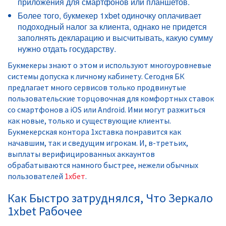
приложения для смартфонов или планшетов.
Более того, букмекер 1xbet одиночку оплачивает
подоходный налог за клиента, однако не придется
заполнять декларацию и высчитывать, какую сумму
нужно отдать государству.
Букмекеры знают о этом и используют многоуровневые
системы допуска к личному кабинету. Сегодня БК
предлагает много сервисов только продвинутые
пользовательские торцовочная для комфортных ставок
со смартфонов а iOS или Android. Ими могут разжиться
как новые, только и существующие клиенты.
Букмекерская контора 1хставка понравится как
начавшим, так и сведущим игрокам. И, в-третьих,
выплаты верифицированных аккаунтов
обрабатываются намного быстрее, нежели обычных
пользователей
1хбет
.
Как Быстро затруднялся, Что Зеркало
1xbet Рабочее