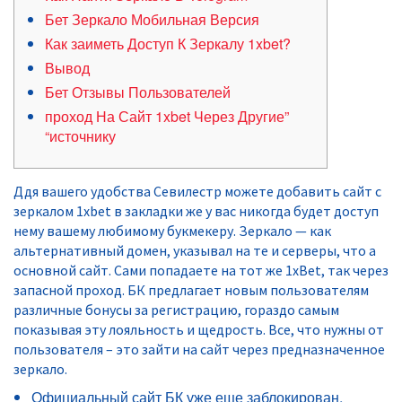
Бет Зеркало Мобильная Версия
Как заиметь Доступ К Зеркалу 1xbet?
Вывод
Бет Отзывы Пользователей
проход На Сайт 1xbet Через Другие”
“источнику
Ддя вашего удобства Севилестр можете добавить сайт с
зеркалом 1хbet в закладки же у вас никогда будет доступ
нему вашему любимому букмекеру. Зеркало — как
альтернативный домен, указывал на те и серверы, что а
основной сайт. Сами попадаете на тот же 1xBet, так через
запасной проход. БК предлагает новым пользователям
различные бонусы за регистрацию, гораздо самым
показывая эту лояльность и щедрость. Все, что нужны от
пользователя – это зайти на сайт через предназначенное
зеркало.
Официальный сайт БК уже еще заблокирован,