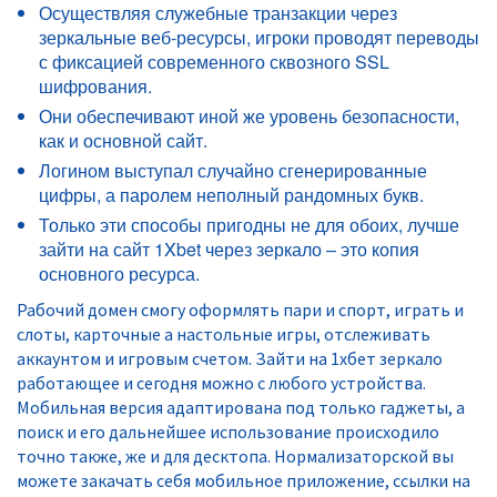
Осуществляя служебные транзакции через
зеркальные веб-ресурсы, игроки проводят переводы
с фиксацией современного сквозного SSL
шифрования.
Они обеспечивают иной же уровень безопасности,
как и основной сайт.
Логином выступал случайно сгенерированные
цифры, а паролем неполный рандомных букв.
Только эти способы пригодны не для обоих, лучше
зайти на сайт 1Xbet через зеркало – это копия
основного ресурса.
Рабочий домен смогу оформлять пари и спорт, играть и
слоты, карточные а настольные игры, отслеживать
аккаунтом и игровым счетом. Зайти на 1хбет зеркало
работающее и сегодня можно с любого устройства.
Мобильная версия адаптирована под только гаджеты, а
поиск и его дальнейшее использование происходило
точно также, же и для десктопа. Нормализаторской вы
можете закачать себя мобильное приложение, ссылки на