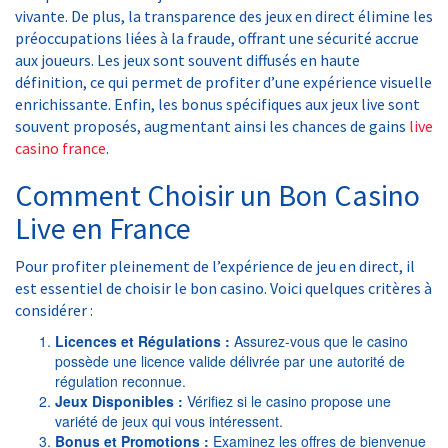
vivante. De plus, la transparence des jeux en direct élimine les
préoccupations liées à la fraude, offrant une sécurité accrue
aux joueurs. Les jeux sont souvent diffusés en haute
définition, ce qui permet de profiter d’une expérience visuelle
enrichissante. Enfin, les bonus spécifiques aux jeux live sont
souvent proposés, augmentant ainsi les chances de gains
live
casino france
.
Comment Choisir un Bon Casino
Live en France
Pour profiter pleinement de l’expérience de jeu en direct, il
est essentiel de choisir le bon casino. Voici quelques critères à
considérer :
Licences et Régulations :
Assurez-vous que le casino
possède une licence valide délivrée par une autorité de
régulation reconnue.
Jeux Disponibles :
Vérifiez si le casino propose une
variété de jeux qui vous intéressent.
Bonus et Promotions :
Examinez les offres de bienvenue