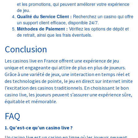
et les promotions, qui peuvent améliorer votre expérience
de jeu.
Qualité du Service Client :
Recherchez un casino qui offre
un support client efficace, disponible 24/7.
Méthodes de Paiement :
Vérifiez les options de dépôt et
de retrait, ainsi que les frais éventuels.
Conclusion
Les casinos live en France offrent une expérience de jeu
unique et engageante qui attire de plus en plus de joueurs.
Grâce à une variété de jeux, une interaction en temps réel et
des technologies de pointe, le jeu en direct sur internet imite
l’excitation des casinos traditionnels. En choisissant le bon
casino live, les joueurs peuvent s’assurer une expérience sûre,
équitable et mémorable.
FAQ
1. Qu’est-ce qu’un casino live ?
Un casino live est un casino en ligne où les joueurs peuvent