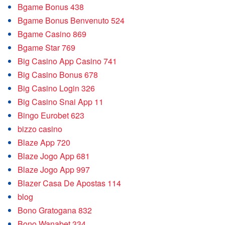
Bgame Bonus 438
Bgame Bonus Benvenuto 524
Bgame Casino 869
Bgame Star 769
Big Casino App Casino 741
Big Casino Bonus 678
Big Casino Login 326
Big Casino Snai App 11
Bingo Eurobet 623
bizzo casino
Blaze App 720
Blaze Jogo App 681
Blaze Jogo App 997
Blazer Casa De Apostas 114
blog
Bono Gratogana 832
Bono Wanabet 334