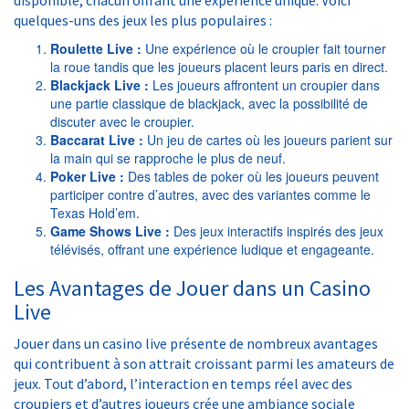
disponible, chacun offrant une expérience unique. Voici
quelques-uns des jeux les plus populaires :
Roulette Live :
Une expérience où le croupier fait tourner
la roue tandis que les joueurs placent leurs paris en direct.
Blackjack Live :
Les joueurs affrontent un croupier dans
une partie classique de blackjack, avec la possibilité de
discuter avec le croupier.
Baccarat Live :
Un jeu de cartes où les joueurs parient sur
la main qui se rapproche le plus de neuf.
Poker Live :
Des tables de poker où les joueurs peuvent
participer contre d’autres, avec des variantes comme le
Texas Hold’em.
Game Shows Live :
Des jeux interactifs inspirés des jeux
télévisés, offrant une expérience ludique et engageante.
Les Avantages de Jouer dans un Casino
Live
Jouer dans un casino live présente de nombreux avantages
qui contribuent à son attrait croissant parmi les amateurs de
jeux. Tout d’abord, l’interaction en temps réel avec des
croupiers et d’autres joueurs crée une ambiance sociale