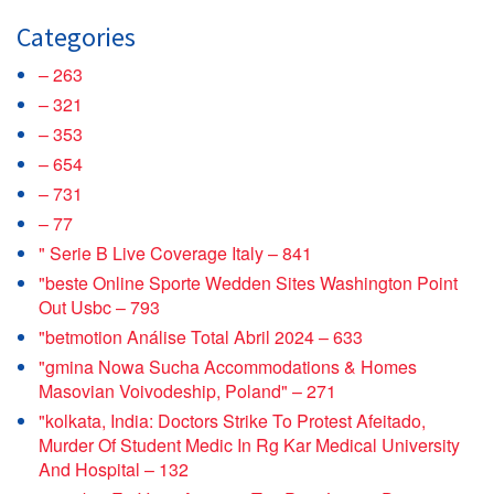
Categories
– 263
– 321
– 353
– 654
– 731
– 77
"️ Serie B Live Coverage Italy – 841
"beste Online Sporte Wedden Sites Washington Point
Out Usbc – 793
"betmotion Análise Total Abril 2024 – 633
"gmina Nowa Sucha Accommodations & Homes
Masovian Voivodeship, Poland" – 271
"kolkata, India: Doctors Strike To Protest Afeitado,
Murder Of Student Medic In Rg Kar Medical University
And Hospital – 132