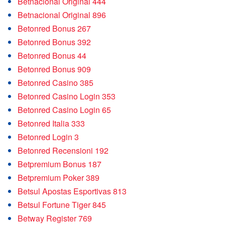
Betnacional Original 444
Betnacional Original 896
Betonred Bonus 267
Betonred Bonus 392
Betonred Bonus 44
Betonred Bonus 909
Betonred Casino 385
Betonred Casino Login 353
Betonred Casino Login 65
Betonred Italia 333
Betonred Login 3
Betonred Recensioni 192
Betpremium Bonus 187
Betpremium Poker 389
Betsul Apostas Esportivas 813
Betsul Fortune Tiger 845
Betway Register 769