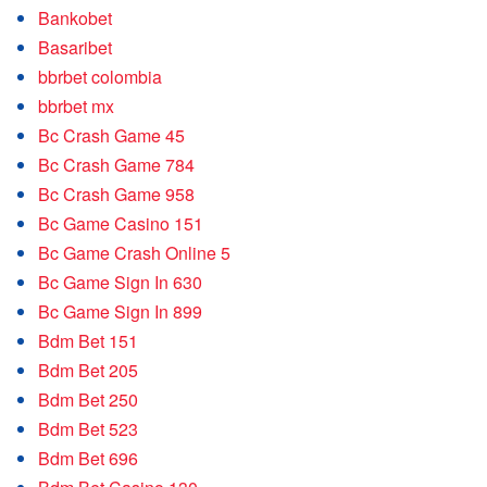
Bankobet
Basaribet
bbrbet colombia
bbrbet mx
Bc Crash Game 45
Bc Crash Game 784
Bc Crash Game 958
Bc Game Casino 151
Bc Game Crash Online 5
Bc Game Sign In 630
Bc Game Sign In 899
Bdm Bet 151
Bdm Bet 205
Bdm Bet 250
Bdm Bet 523
Bdm Bet 696