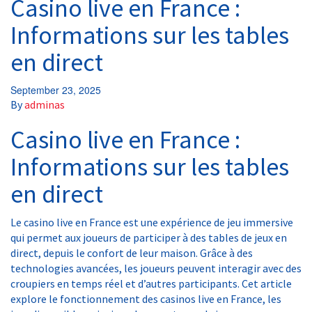
Casino live en France :
Informations sur les tables
en direct
September 23, 2025
By
adminas
Casino live en France :
Informations sur les tables
en direct
Le casino live en France est une expérience de jeu immersive
qui permet aux joueurs de participer à des tables de jeux en
direct, depuis le confort de leur maison. Grâce à des
technologies avancées, les joueurs peuvent interagir avec des
croupiers en temps réel et d’autres participants. Cet article
explore le fonctionnement des casinos live en France, les