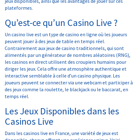
jeux disponibles, ainsi que les avantages de jouer sur ces
plateformes.
Qu’est-ce qu’un Casino Live ?
Un casino live est un type de casino en ligne où les joueurs
peuvent jouer à des jeux de table en temps réel.
Contrairement aux jeux de casino traditionnels, qui sont
alimentés par un générateur de nombres aléatoires (RNG),
les casinos en direct utilisent des croupiers humains pour
diriger les jeux. Cela offre une atmosphère authentique et
interactive semblable à celle d’un casino physique. Les
joueurs peuvent se connecter via une webcam et participer à
des jeux comme la roulette, le blackjack ou le baccarat, en
temps réel.
Les Jeux Disponibles dans les
Casinos Live
Dans les casinos live en France, une variété de jeux est