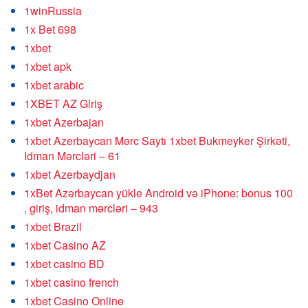
1winRussia
1x Bet 698
1xbet
1xbet apk
1xbet arabic
1XBET AZ Giriş
1xbet Azerbajan
1xbet Azerbaycan Mərc Saytı 1xbet Bukmeyker Şirkəti,
Idman Mərcləri – 61
1xbet Azerbaydjan
1xBet Azərbaycan yükle Android və iPhone: bonus 100
, giriş, idman mərcləri – 943
1xbet Brazil
1xbet Casino AZ
1xbet casino BD
1xbet casino french
1xbet Casino Online