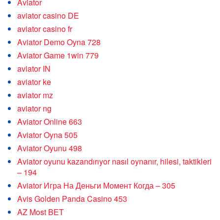
Aviator
aviator casino DE
aviator casino fr
Aviator Demo Oyna 728
Aviator Game 1win 779
aviator IN
aviator ke
aviator mz
aviator ng
Aviator Online 663
Aviator Oyna 505
Aviator Oyunu 498
Aviator oyunu kazandırıyor nasıl oynanır, hilesi, taktikleri
– 194
Aviator Игра На Деньги Момент Когда – 305
Avis Golden Panda Casino 453
AZ Most BET