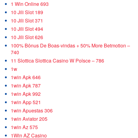
1 Win Online 693
10 Jili Slot 189
10 Jili Slot 371
10 Jili Slot 494
10 Jili Slot 626
100% Bônus De Boas-vindas + 50% More Betmotion –
740
11 Slottica Slottica Casino W Polsce – 786
1w
1win Apk 646
1win Apk 787
1win Apk 992
1win App 521
1win Apuestas 306
1win Aviator 205
1win Az 575
1Win AZ Casino