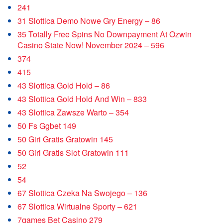
241
31 Slottica Demo Nowe Gry Energy – 86
35 Totally Free Spins No Downpayment At Ozwin
Casino State Now! November 2024 – 596
374
415
43 Slottica Gold Hold – 86
43 Slottica Gold Hold And Win – 833
43 Slottica Zawsze Warto – 354
50 Fs Ggbet 149
50 Giri Gratis Gratowin 145
50 Giri Gratis Slot Gratowin 111
52
54
67 Slottica Czeka Na Swojego – 136
67 Slottica Wirtualne Sporty – 621
7games Bet Casino 279