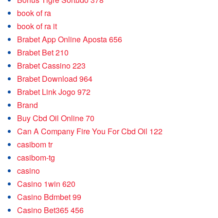
book of ra
book of ra it
Brabet App Online Aposta 656
Brabet Bet 210
Brabet Cassino 223
Brabet Download 964
Brabet Link Jogo 972
Brand
Buy Cbd Oil Online 70
Can A Company Fire You For Cbd Oil 122
casibom tr
casibom-tg
casino
Casino 1win 620
Casino Bdmbet 99
Casino Bet365 456