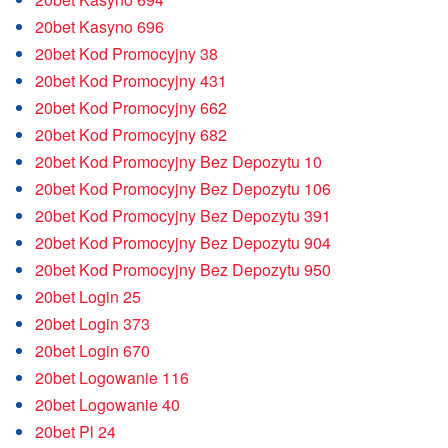
20bet Kasyno 696
20bet Kod Promocyjny 38
20bet Kod Promocyjny 431
20bet Kod Promocyjny 662
20bet Kod Promocyjny 682
20bet Kod Promocyjny Bez Depozytu 10
20bet Kod Promocyjny Bez Depozytu 106
20bet Kod Promocyjny Bez Depozytu 391
20bet Kod Promocyjny Bez Depozytu 904
20bet Kod Promocyjny Bez Depozytu 950
20bet Login 25
20bet Login 373
20bet Login 670
20bet Logowanie 116
20bet Logowanie 40
20bet Pl 24