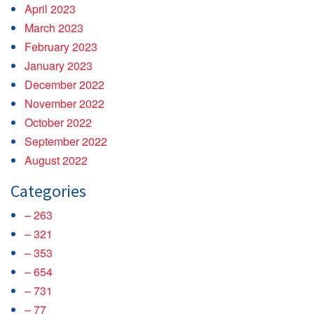
April 2023
March 2023
February 2023
January 2023
December 2022
November 2022
October 2022
September 2022
August 2022
Categories
– 263
– 321
– 353
– 654
– 731
– 77