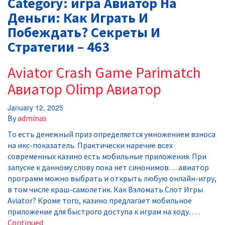
Category:
игра Авиатор На
Деньги: Как Играть И
Побеждать? Секреты И
Стратегии – 463
Aviator Crash Game Parimatch
Авиатор Olimp Авиатор
January 12, 2025
By
adminas
То есть денежный приз определяется умножением взноса
на икс-показатель. Практически наречие всех
современных казино есть мобильные приложения. При
запуске к данному слову пока нет синонимов… авиатор
программ можно выбрать и открыть любую онлайн-игру,
в том числе краш-самолетик. Как Взломать Слот Игры
Aviator? Кроме того, казино предлагает мобильное
приложение для быстрого доступа к играм на ходу. …
Continued