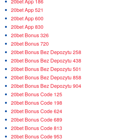
20bet App 186
20bet App 521
20bet App 600
20bet App 830
20bet Bonus 326
20bet Bonus 720
20bet Bonus Bez Depozytu 258
20bet Bonus Bez Depozytu 438
20bet Bonus Bez Depozytu 501
20bet Bonus Bez Depozytu 858
20bet Bonus Bez Depozytu 904
20bet Bonus Code 125
20bet Bonus Code 198
20bet Bonus Code 624
20bet Bonus Code 689
20bet Bonus Code 813
20bet Bonus Code 953