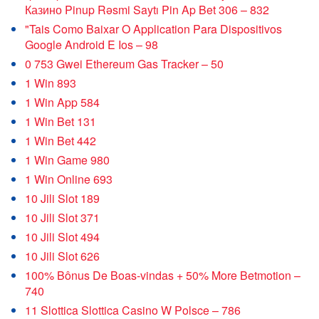
Казино Pinup Rəsmi Saytı Pin Ap Bet 306 – 832
"Tais Como Baixar O Application Para Dispositivos
Google Android E Ios – 98
0 753 Gwei Ethereum Gas Tracker – 50
1 Win 893
1 Win App 584
1 Win Bet 131
1 Win Bet 442
1 Win Game 980
1 Win Online 693
10 Jili Slot 189
10 Jili Slot 371
10 Jili Slot 494
10 Jili Slot 626
100% Bônus De Boas-vindas + 50% More Betmotion –
740
11 Slottica Slottica Casino W Polsce – 786