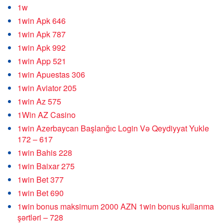
1w
1win Apk 646
1win Apk 787
1win Apk 992
1win App 521
1win Apuestas 306
1win Aviator 205
1win Az 575
1Win AZ Casino
1win Azerbaycan Başlanğıc Login Və Qeydiyyat Yukle
172 – 617
1win Bahis 228
1win Baixar 275
1win Bet 377
1win Bet 690
1win bonus maksimum 2000 AZN 1win bonus kullanma
şərtləri – 728