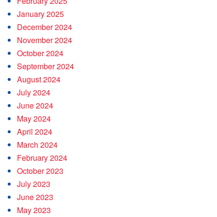
February 2025
January 2025
December 2024
November 2024
October 2024
September 2024
August 2024
July 2024
June 2024
May 2024
April 2024
March 2024
February 2024
October 2023
July 2023
June 2023
May 2023