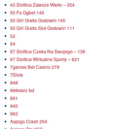
43 Slottica Zawsze Warto – 354
50 Fs Ggbet 149
50 Giri Gratis Gratowin 145
50 Giri Gratis Slot Gratowin 111
52
54
67 Slottica Czeka Na Swojego – 136
67 Slottica Wirtualne Sporty – 621
7games Bet Casino 279
7Slots
848
888starz bd
891
945
963
Aajogo Crash 254