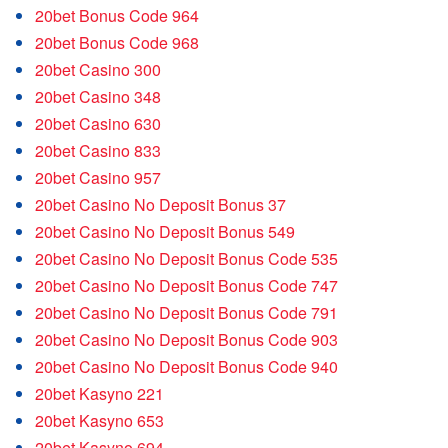
20bet Bonus Code 964
20bet Bonus Code 968
20bet Casino 300
20bet Casino 348
20bet Casino 630
20bet Casino 833
20bet Casino 957
20bet Casino No Deposit Bonus 37
20bet Casino No Deposit Bonus 549
20bet Casino No Deposit Bonus Code 535
20bet Casino No Deposit Bonus Code 747
20bet Casino No Deposit Bonus Code 791
20bet Casino No Deposit Bonus Code 903
20bet Casino No Deposit Bonus Code 940
20bet Kasyno 221
20bet Kasyno 653
20bet Kasyno 694