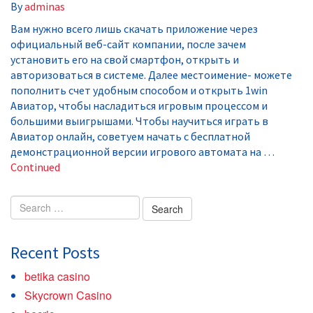
By
adminas
Вам нужно всего лишь скачать приложение через
официальный веб-сайт компании, после зачем
установить его на свой смартфон, открыть и
авторизоваться в системе. Далее местоимение- можете
пополнить счет удобным способом и открыть 1win
Авиатор, чтобы насладиться игровым процессом и
большими выигрышами. Чтобы научиться играть в
Авиатор онлайн, советуем начать с бесплатной
демонстрационной версии игрового автомата на …
Continued
Search
for:
Recent Posts
betika casino
Skycrown Casino