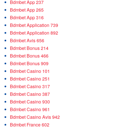
Bdmbet App 237
Bdmbet App 265
Bdmbet App 316
Bdmbet Application 739
Bdmbet Application 892
Bdmbet Avis 656
Bdmbet Bonus 214
Bdmbet Bonus 466
Bdmbet Bonus 909
Bdmbet Casino 101
Bdmbet Casino 251
Bdmbet Casino 317
Bdmbet Casino 387
Bdmbet Casino 930
Bdmbet Casino 961
Bdmbet Casino Avis 942
Bdmbet France 602