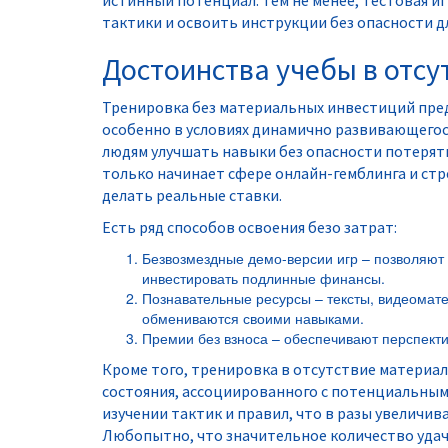
истинный потенциал. Тем не менее, тестовая и
тактики и освоить инструкции без опасности д
Достоинства учебы в отс
Тренировка без материальных инвестиций пре
особенно в условиях динамично развивающегос
людям улучшать навыки без опасности потерять
только начинает сфере онлайн-гемблинга и стре
делать реальные ставки.
Есть ряд способов освоения безо затрат:
Безвозмездные демо-версии игр – позволяют
инвестировать подлинные финансы.
Познавательные ресурсы – тексты, видеомат
обмениваются своими навыками.
Премии без взноса – обеспечивают перспекти
Кроме того, тренировка в отсутствие материа
состояния, ассоциированного с потенциальным
изучении тактик и правил, что в разы увеличи
Любопытно, что значительное количество удач