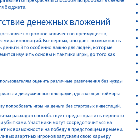
гра является прекрасным способом испробовать свежие
ля бюджета.
утствие денежных вложений
доставляет огромное количество преимуществ,
я мира инноваций. Во-первых, оно дает возможность
 деньги. Это особенно важно для людей, которые
мится изучить основы и тактики игры, до того как
 пользователям оценить различные развлечения без нужды
ериалы и дискуссионные площадки, где знающие геймеры
ву попробовать игры на деньги без стартовых инвестиций.
льных расходов способствует предотвратить нервного
и убытками. Участники могут сосредоточиться на
вает их возможности на победу в предстоящем времени.
ливых азартных игроков запускали свою карьеру