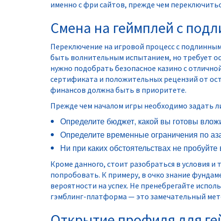
именно с фри сайтов, прежде чем переключитьс
Смена на геймплей с под
Переключение на игровой процесс с подлинным
быть волнительным испытанием, но требует ос
нужно подобрать безопасное казино с отличной
сертификата и положительных рецензий от ост
финансов должна быть в приоритете.
Прежде чем началом игры необходимо задать л
Определите бюджет, какой вы готовы вложи
Определите временные ограничения по аза
Ни при каких обстоятельствах не пробуйте 
Кроме данного, стоит разобраться в условия и
попробовать. К примеру, в очко знание фунда
вероятности на успех. Не пренебрегайте испол
гэмблинг-платформа — это замечательный мето
Открытие профиля для ге