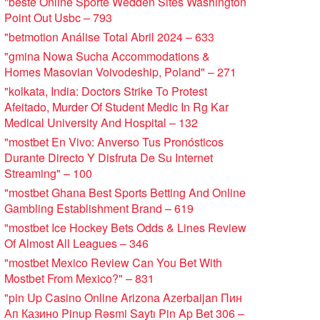
"beste Online Sporte Wedden Sites Washington
Point Out Usbc – 793
"betmotion Análise Total Abril 2024 – 633
"gmina Nowa Sucha Accommodations &
Homes Masovian Voivodeship, Poland" – 271
"kolkata, India: Doctors Strike To Protest
Afeitado, Murder Of Student Medic In Rg Kar
Medical University And Hospital – 132
"mostbet En Vivo: Anverso Tus Pronósticos
Durante Directo Y Disfruta De Su Internet
Streaming" – 100
"mostbet Ghana Best Sports Betting And Online
Gambling Establishment Brand – 619
"mostbet Ice Hockey Bets Odds & Lines Review
Of Almost All Leagues – 346
"mostbet Mexico Review Can You Bet With
Mostbet From Mexico?" – 831
"pin Up Casino Online Arizona Azerbaijan Пин
Ап Казино Pinup Rəsmi Saytı Pin Ap Bet 306 –