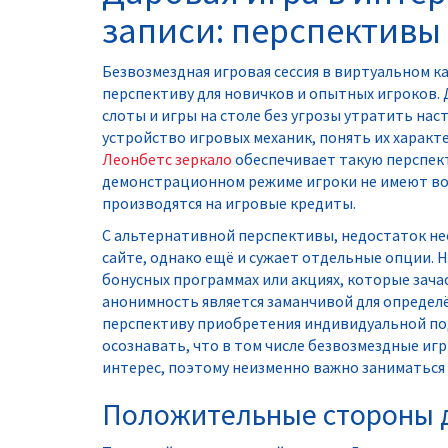
записи: перспективы
Безвозмездная игровая сессия в виртуальном 
перспективу для новичков и опытных игроков
слоты и игры на столе без угрозы утратить на
устройство игровых механик, понять их харак
Леонбетс зеркало
обеспечивает такую перспект
демонстрационном режиме игроки не имеют воз
производятся на игровые кредиты.
С альтернативной перспективы, недостаток не
сайте, однако ещё и сужает отдельные опции. 
бонусных программах или акциях, которые зача
анонимность является заманчивой для определё
перспективу приобретения индивидуальной по
осознавать, что в том числе безвозмездные и
интерес, поэтому неизменно важно заниматься
Положительные стороны 