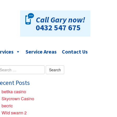
Call Gary now!
0432 547 675
rvices
Service Areas
Contact Us
arch
r:
ecent Posts
betika casino
Skycrown Casino
becric
Wild swarm 2