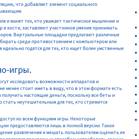
ляцию, что добавляет элемент социального
тывающим.
ля и манят тех, кто уважает тактическое мышление и
р и кости, заставляют участников умения принимать
оров. Виртуальные площадки предлагают различные
ыбирать среди противостоянием с компьютером или
 идеально годятся для тех, кто ищет более умственные
о-игры.
огут исследовать возможности аппаратов и
не менее стоит иметь в виду, что в этом формате есть
 получить настоящие деньги, поскольку все беты и
 стать неутешительным для тех, кто стремится
 доступ ко всем функциям игры. Некоторые
ии предоставляются лишь в полной версии. Такое
ение развлечения и мешать пользователям оценить ее