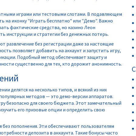
атными играми или тестовыми слотами. В подавляющем
ть на иконку "Играть бесплатно" или "Демо". Важно
рать фактические средства, но казино Леон
ь инструкции и стратегии без денежных потерь.
т развлечение без регистрации даже за настоящие
ность позволяет добавить на аккаунт и запустить игру,
икации. Подобный метод обеспечивает защиту и
нности существенно для тех, кто дорожит анонимность.
C
чений
ии делятся на несколько типов, и всякий из них
 популярных методов — это демо-версии аппаратов.
ру безопасно для своего бюджета. Этот замечательный
изучить его призовые опции и определить свою
я без пополнения. Эти обеспечивают пользователям
отребности депозита в аккаунта. Такие бонусы часто