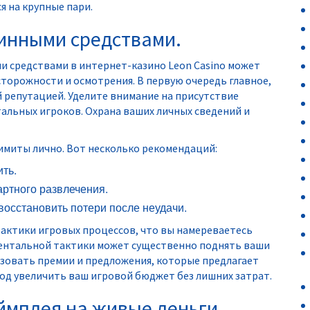
я на крупные пари.
линными средствами.
и средствами в интернет-казино Leon Casino может
торожности и осмотрения. В первую очередь главное,
 репутацией. Уделите внимание на присутствие
альных игроков. Охрана ваших личных сведений и
имиты лично. Вот несколько рекомендаций:
ть.
ртного развлечения.
восстановить потери после неудачи.
 тактики игровых процессов, что вы намереваетесь
ментальной тактики может существенно поднять ваши
ьзовать премии и предложения, которые предлагает
д увеличить ваш игровой бюджет без лишних затрат.
ймплея на живые деньги