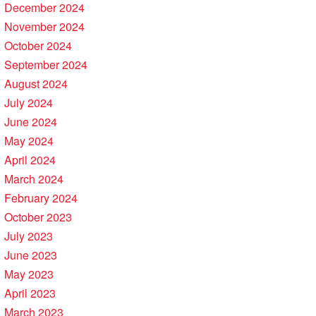
December 2024
November 2024
October 2024
September 2024
August 2024
July 2024
June 2024
May 2024
April 2024
March 2024
February 2024
October 2023
July 2023
June 2023
May 2023
April 2023
March 2023