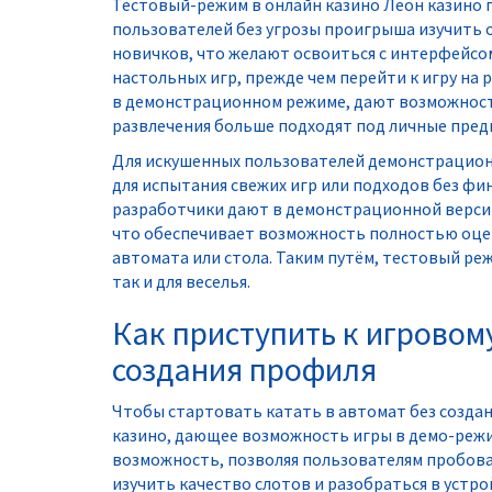
Тестовый-режим в онлайн казино Леон казино 
пользователей без угрозы проигрыша изучить 
новичков, что желают освоиться с интерфейсо
настольных игр, прежде чем перейти к игру на
в демонстрационном режиме, дают возможност
развлечения больше подходят под личные пред
Для искушенных пользователей демонстрацион
для испытания свежих игр или подходов без фи
разработчики дают в демонстрационной верси
что обеспечивает возможность полностью оце
автомата или стола. Таким путём, тестовый ре
так и для веселья.
Как приступить к игровому
создания профиля
Чтобы стартовать катать в автомат без создан
казино, дающее возможность игры в демо-реж
возможность, позволяя пользователям пробова
изучить качество слотов и разобраться в устро