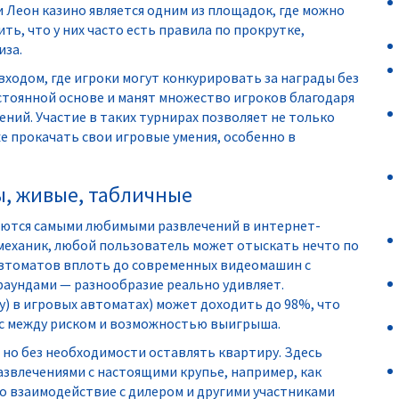
 Леон казино является одним из площадок, где можно
ь, что у них часто есть правила по прокрутке,
иза.
ходом, где игроки могут конкурировать за награды без
стоянной основе и манят множество игроков благодаря
ий. Участие в таких турнирах позволяет не только
е прокачать свои игровые умения, особенно в
ы, живые, табличные
аются самыми любимыми развлечений в интернет-
механик, любой пользователь может отыскать нечто по
автоматов вплоть до современных видеомашин с
аундами — разнообразие реально удивляет.
) в игровых автоматах) может доходить до 98%, что
анс между риском и возможностью выигрыша.
о, но без необходимости оставлять квартиру. Здесь
звлечениями с настоящими крупье, например, как
то взаимодействие с дилером и другими участниками