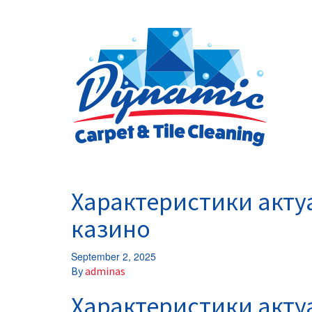
Характеристики акту
казино
September 2, 2025
By
adminas
Характеристики акту