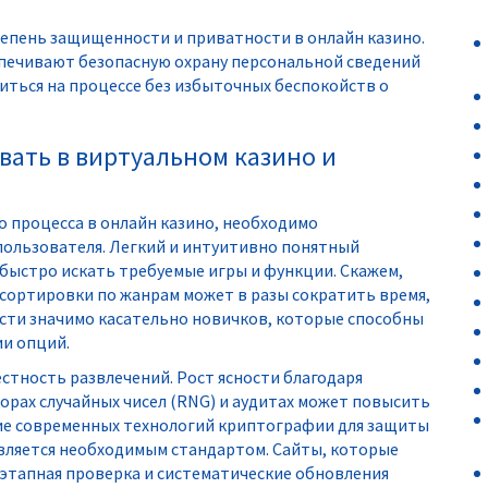
тепень защищенности и приватности в онлайн казино.
ечивают безопасную охрану персональной сведений
иться на процессе без избыточных беспокойств о
ать в виртуальном казино и
 процесса в онлайн казино, необходимо
пользователя. Легкий и интуитивно понятный
ыстро искать требуемые игры и функции. Скажем,
 сортировки по жанрам может в разы сократить время,
ости значимо касательно новичков, которые способны
и опций.
стность развлечений. Рост ясности благодаря
рах случайных чисел (RNG) и аудитах может повысить
ие современных технологий криптографии для защиты
ляется необходимым стандартом. Сайты, которые
хэтапная проверка и систематические обновления