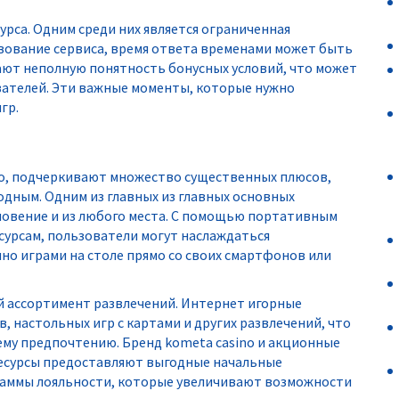
рса. Одним среди них является ограниченная
вование сервиса, время ответа временами может быть
ают неполную понятность бонусных условий, что может
ателей. Эти важные моменты, которые нужно
гр.
но, подчеркивают множество существенных плюсов,
одным. Одним из главных из главных основных
новение и из любого места. С помощью портативным
урсам, пользователи могут наслаждаться
о играми на столе прямо со своих смартфонов или
й ассортимент развлечений. Интернет игорные
, настольных игр с картами и других развлечений, что
ему предпочтению. Бренд kometa casino и акционные
ресурсы предоставляют выгодные начальные
раммы лояльности, которые увеличивают возможности