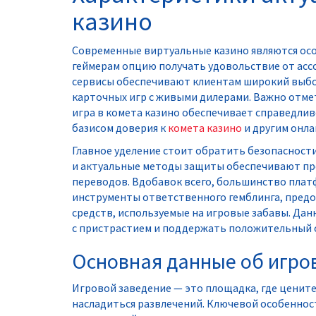
казино
Современные виртуальные казино являются осо
геймерам опцию получать удовольствие от асс
сервисы обеспечивают клиентам широкий выбо
карточных игр с живыми дилерами. Важно отмет
игра в комета казино обеспечивает справедлив
базисом доверия к
комета казино
и другим онла
Главное уделение стоит обратить безопасност
и актуальные методы защиты обеспечивают пр
переводов. Вдобавок всего, большинство плат
инструменты ответственного гемблинга, пред
средств, используемые на игровые забавы. Да
с пристрастием и поддержать положительный о
Основная данные об игро
Игровой заведение — это площадка, где цените
насладиться развлечений. Ключевой особеннос