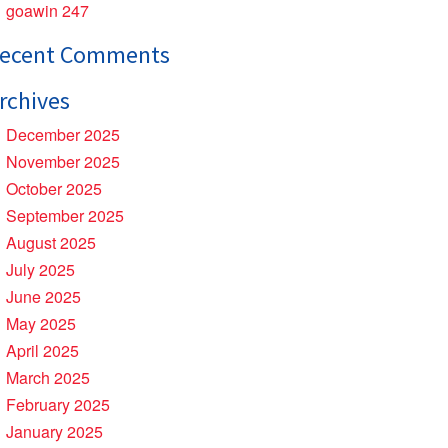
goawin 247
ecent Comments
rchives
December 2025
November 2025
October 2025
September 2025
August 2025
July 2025
June 2025
May 2025
April 2025
March 2025
February 2025
January 2025