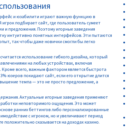
использования
ерфейс и юзабилити играют важную функцию в
 игрок подбирает сайт, где пользователь сумеет
и и предложения. Поэтому игорные заведения
тку интуитивно понятных интерфейсов. Эти пытаются
пыт, так чтобы даже новички смогли бы легко
считается использование гибкого дизайна, который
азвлечениями на любых устройствах, включая
 Кроме всего, важным фактором является быстрота
53% юзеров покидают сайт, если его открытие длится
овышение темпа — это не просто предложение, а
держания. Актуальные игорные заведения применяют
зработки неповторимого ощущения. Это может
основе ранних беттингов либо персонализированные
аимодействие с игроком, но и увеличивают период
ге положительно сказывается на доходах казино.