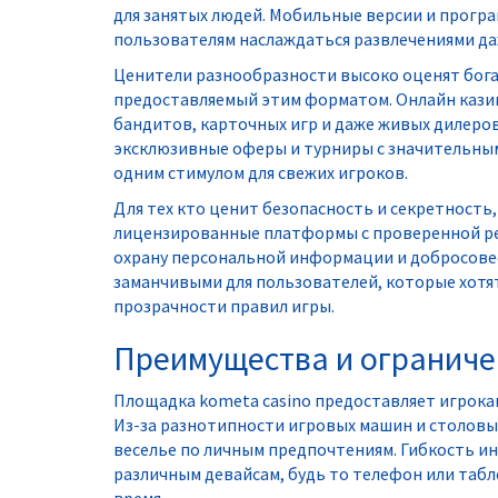
для занятых людей. Мобильные версии и прогр
пользователям наслаждаться развлечениями даж
Ценители разнообразности высоко оценят бог
предоставляемый этим форматом. Онлайн кази
бандитов, карточных игр и даже живых дилеров
эксклюзивные оферы и турниры с значительным
одним стимулом для свежих игроков.
Для тех кто ценит безопасность и секретность
лицензированные платформы с проверенной ре
охрану персональной информации и добросовес
заманчивыми для пользователей, которые хотя
прозрачности правил игры.
Преимущества и огранич
Площадка kometa casino предоставляет игрокам
Из-за разнотипности игровых машин и столов
веселье по личным предпочтениям. Гибкость и
различным девайсам, будь то телефон или табл