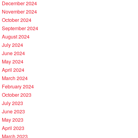
December 2024
November 2024
October 2024
September 2024
August 2024
July 2024
June 2024
May 2024
April 2024
March 2024
February 2024
October 2023
July 2023
June 2023
May 2023
April 2023
March 2023