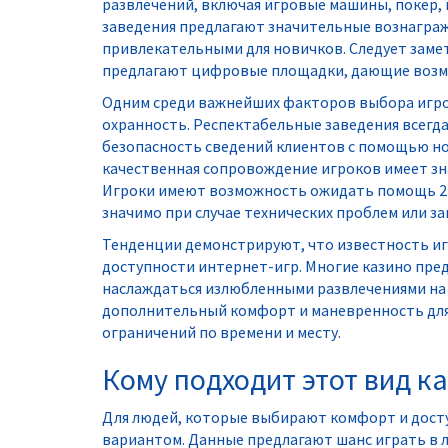
развлечений, включая игровые машины, покер,
заведения предлагают значительные вознагражд
привлекательными для новичков. Следует заме
предлагают цифровые площадки, дающие возмож
Одним среди важнейших факторов выбора игров
охранность. Респектабельные заведения всег
безопасность сведений клиентов с помощью н
качественная сопровождение игроков имеет зна
Игроки имеют возможность ожидать помощь 24/
значимо при случае технических проблем или за
Тенденции демонстрируют, что известность иг
доступности интернет-игр. Многие казино пре
наслаждаться излюбленными развлечениями на 
дополнительный комфорт и маневренность для
ограничений по времени и месту.
Кому подходит этот вид к
Для людей, которые выбирают комфорт и дост
вариантом. Данные предлагают шанс играть в л