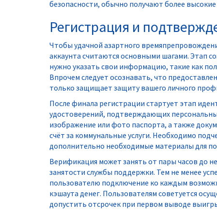
безопасности, обычно получают более высокие
Регистрация и подтвержд
Чтобы удачной азартного времяпрепровождени
аккаунта считаются основными шагами. Этап со
нужно указать свои информацию, такие как пол
Впрочем следует осознавать, что предоставлен
только защищает защиту вашего личного профи
После финала регистрации стартует этап иден
удостоверений, подтверждающих персональные 
изображение или фото паспорта, а также доку
счёт за коммунальные услуги. Необходимо подч
дополнительно необходимые материалы для по
Верификация может занять от пары часов до не
занятости службы поддержки. Тем не менее ус
пользователю подключение ко каждым возможн
кэшаута денег. Пользователям советуется осу
допустить отсрочек при первом выводе выигр