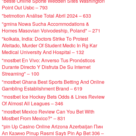
"beste Online Sporte Wedden Sites Washington
Point Out Usbc – 793
"betmotion Análise Total Abril 2024 – 633
"gmina Nowa Sucha Accommodations &
Homes Masovian Voivodeship, Poland" – 271
"kolkata, India: Doctors Strike To Protest
Afeitado, Murder Of Student Medic In Rg Kar
Medical University And Hospital – 132
"mostbet En Vivo: Anverso Tus Pronósticos
Durante Directo Y Disfruta De Su Internet
Streaming" – 100
"mostbet Ghana Best Sports Betting And Online
Gambling Establishment Brand – 619
"mostbet Ice Hockey Bets Odds & Lines Review
Of Almost All Leagues – 346
"mostbet Mexico Review Can You Bet With
Mostbet From Mexico?" – 831
"pin Up Casino Online Arizona Azerbaijan Пин
Ап Казино Pinup Rəsmi Saytı Pin Ap Bet 306 –