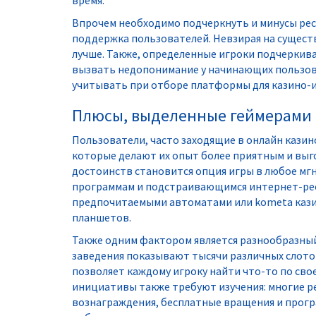
время.
Впрочем необходимо подчеркнуть и минусы ресу
поддержка пользователей. Невзирая на сущест
лучше. Также, определенные игроки подчеркив
вызвать недопонимание у начинающих пользов
учитывать при отборе платформы для казино-и
Плюсы, выделенные геймерами
Пользователи, часто заходящие в онлайн кази
которые делают их опыт более приятным и выг
достоинств становится опция игры в любое мг
программам и подстраивающимся интернет-рес
предпочитаемыми автоматами или kometa казин
планшетов.
Также одним фактором является разнообразны
заведения показывают тысячи различных слотов
позволяет каждому игроку найти что-то по сво
инициативы также требуют изучения: многие 
вознаграждения, бесплатные вращения и прог