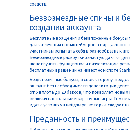
средств.
Безвозмездные спины и 
создании аккаунта
Бесплатные вращения и безвложенные бонусы 
для завлечения новых геймеров в виртуальные
участникам испытать себя в разнообразных игра
Безвозмездные раскрутки зачастую даются для
шанс изучить функционал и визуализацию разв
бесплатных вращений на известном слоте Starb
Бездепозитные бонусы, в свою сторону, предо
аккаунт без необходимости депозитации депоз
от 5 вплоть до 20 баксов, что позволяет новым
включая настольные и карточные игры. Тем не 
идут с условиями вейджера, которые следует 
Преданность и преимущес
Геймеры, постоянно заходящие в онлайн казино,