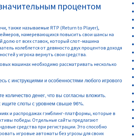
 значительным процентом
, также называемые RTP (Return to Player),
геймеров, намеревающихся повысить свои шансы на
 долю от всех ставок, который слот-машина
затель колеблется от девяносто двух процентов доходя
ностей у игрока вернуть свои средства.
ровых машинах необходимо рассматривать несколько
сь с инструкциями и особенностями любого игрового
 количество денег, что вы согласны вложить.
: ищите слоты с уровнем свыше 96%.
ремиях и распродажах гэмблинг-платформы, которые в
ктивы победы. Отдельные сайты предлагают
довые средства при регистрации. Это способно
овать игровые автоматы без угрозы для своих