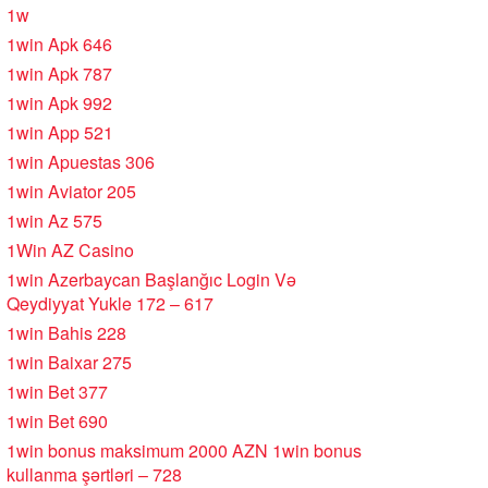
1w
1win Apk 646
1win Apk 787
1win Apk 992
1win App 521
1win Apuestas 306
1win Aviator 205
1win Az 575
1Win AZ Casino
1win Azerbaycan Başlanğıc Login Və
Qeydiyyat Yukle 172 – 617
1win Bahis 228
1win Baixar 275
1win Bet 377
1win Bet 690
1win bonus maksimum 2000 AZN 1win bonus
kullanma şərtləri – 728