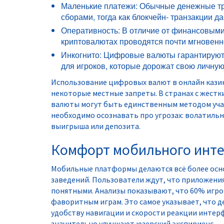
Маленькие платежи: Обычные денежные т
сборами, тогда как блокчейн- транзакции 
Оперативность: В отличие от финансовыми
криптовалютах проводятся почти мгновенн
Инкогнито: Цифровые валюты гарантируют 
для игроков, которые дорожат свою личную
Использование цифровых валют в онлайн кази
некоторые местные запреты. В странах с жест
валюты могут быть единственным методом уча
необходимо осознавать про угрозах: волатильн
выигрыша или депозита.
Комфорт мобильного инт
Мобильные платформы делаются всё более осн
заведений. Пользователи ждут, что приложения
понятными. Анализы показывают, что 60% игр
фаворитным играм. Это самое указывает, что
удобству навигации и скорости реакции интер
значительно улучшают юзерский экспириенс.