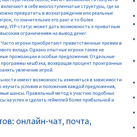
включают в себя многоступенчатые структуры, где за
можно превратить в вознаграждения или реальные
грок, то значительнее его ранг и то более
ер, VIP-статус может дать возможность к приватным
 высоким ограничениям на вывод денег.
. Часто игроки приобретают приветственные премии в
вого вклада. Однако опытные игроки также не
льные промоакции и особые предложения. Отдельные
 программы кешбэка, возвращая процент проигранных
ранять увлечение игрой.
яльности имеют возможность изменяться в зависимости
о изучать условия и положения каждой предложения,
мые шансы. Правильный метод к участию подобных
ы на успех и сделать геймплей более прибыльной и
в: онлайн-чат, почта,