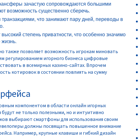
рансферы зачастую сопровождаются большими
дают возможность существенно сберечь.
 транзакциями, что занимают пару дней, переводы в
о.
высокий степень приватности, что особенно значимо
 жизнь.
но также позволяет возможность игрокам миновать
ким регулированием игорного бизнеса цифровые
ствовать в всемирных казино-сайтах. Впрочем
ость котировок в состоянии повлиять на сумму
ерфейса
овным компонентом в области онлайн игорных
 будут не только полезными, но и интуитивно
оков выбирают смартфоны для использования своим
 девелоперы должны посвящать повышенное внимание
фейса. Например, крупные клавиши и гибкий дизайн