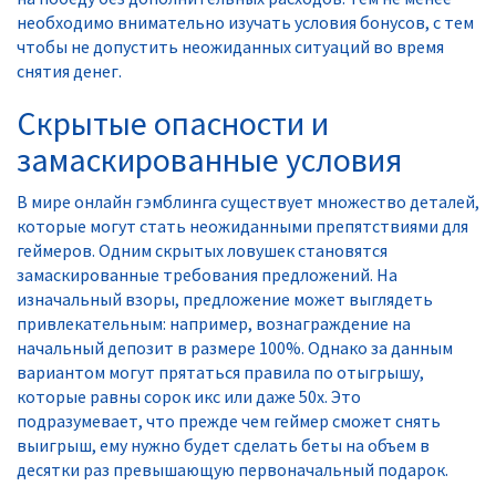
необходимо внимательно изучать условия бонусов, с тем
чтобы не допустить неожиданных ситуаций во время
снятия денег.
Скрытые опасности и
замаскированные условия
В мире онлайн гэмблинга существует множество деталей,
которые могут стать неожиданными препятствиями для
геймеров. Одним скрытых ловушек становятся
замаскированные требования предложений. На
изначальный взоры, предложение может выглядеть
привлекательным: например, вознаграждение на
начальный депозит в размере 100%. Однако за данным
вариантом могут прятаться правила по отыгрышу,
которые равны сорок икс или даже 50x. Это
подразумевает, что прежде чем геймер сможет снять
выигрыш, ему нужно будет сделать беты на объем в
десятки раз превышающую первоначальный подарок.