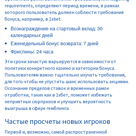
requirements, определяют период времени, в рамках
которого пользователь должен соблюсти требования
бонуса, например, в 1xbet.
Вознаграждение на стартовый вклад: 30
календарных дней
Еженедельный бонус возврата: 7 дней
Фриспины: 24 часа
Эти сроки зачастую варьируются в зависимости от
политики конкретного казино и категории бонуса.
Пользователям важно тщательно изучать требования,
для того чтобы не упустить шанс использовать акциями.
Осознание пределов ставок и временных рамок
отработки, таких как в 1хбет, поможет избежать
неприятных сюрпризов и улучшить вероятность
выигрыша в сфере гемблинга.
Частые просчеты новых игроков
Первой и, возможно, самой распространенной