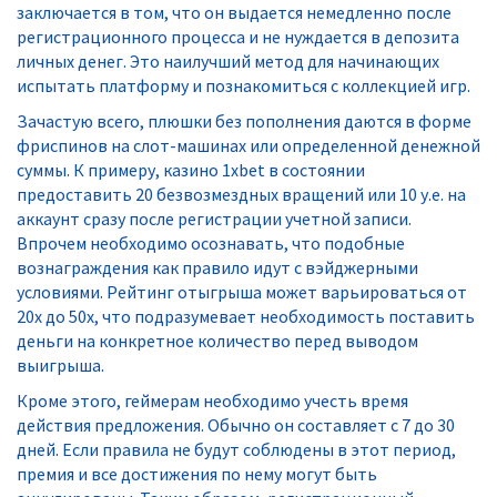
заключается в том, что он выдается немедленно после
регистрационного процесса и не нуждается в депозита
личных денег. Это наилучший метод для начинающих
испытать платформу и познакомиться с коллекцией игр.
Зачастую всего, плюшки без пополнения даются в форме
фриспинов на слот-машинах или определенной денежной
суммы. К примеру, казино 1xbet в состоянии
предоставить 20 безвозмездных вращений или 10 у.е. на
аккаунт сразу после регистрации учетной записи.
Впрочем необходимо осознавать, что подобные
вознаграждения как правило идут с вэйджерными
условиями. Рейтинг отыгрыша может варьироваться от
20x до 50x, что подразумевает необходимость поставить
деньги на конкретное количество перед выводом
выигрыша.
Кроме этого, геймерам необходимо учесть время
действия предложения. Обычно он составляет с 7 до 30
дней. Если правила не будут соблюдены в этот период,
премия и все достижения по нему могут быть