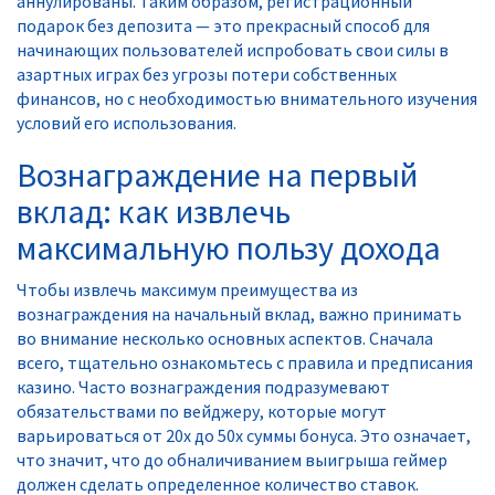
аннулированы. Таким образом, регистрационный
подарок без депозита — это прекрасный способ для
начинающих пользователей испробовать свои силы в
азартных играх без угрозы потери собственных
финансов, но с необходимостью внимательного изучения
условий его использования.
Вознаграждение на первый
вклад: как извлечь
максимальную пользу дохода
Чтобы извлечь максимум преимущества из
вознаграждения на начальный вклад, важно принимать
во внимание несколько основных аспектов. Сначала
всего, тщательно ознакомьтесь с правила и предписания
казино. Часто вознаграждения подразумевают
обязательствами по вейджеру, которые могут
варьироваться от 20x до 50x суммы бонуса. Это означает,
что значит, что до обналичиванием выигрыша геймер
должен сделать определенное количество ставок.