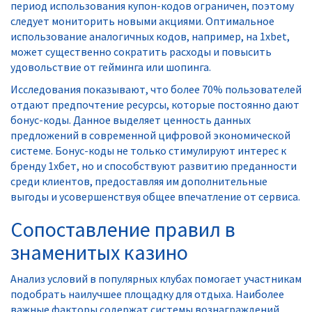
период использования купон-кодов ограничен, поэтому
следует мониторить новыми акциями. Оптимальное
использование аналогичных кодов, например, на 1xbet,
может существенно сократить расходы и повысить
удовольствие от гейминга или шопинга.
Исследования показывают, что более 70% пользователей
отдают предпочтение ресурсы, которые постоянно дают
бонус-коды. Данное выделяет ценность данных
предложений в современной цифровой экономической
системе. Бонус-коды не только стимулируют интерес к
бренду 1хбет, но и способствуют развитию преданности
среди клиентов, предоставляя им дополнительные
выгоды и усовершенствуя общее впечатление от сервиса.
Сопоставление правил в
знаменитых казино
Анализ условий в популярных клубах помогает участникам
подобрать наилучшее площадку для отдыха. Наиболее
важные факторы содержат системы вознаграждений,