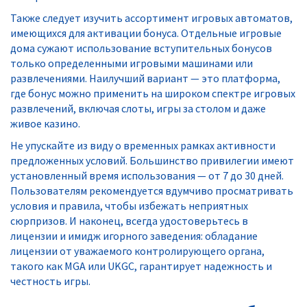
Также следует изучить ассортимент игровых автоматов,
имеющихся для активации бонуса. Отдельные игровые
дома сужают использование вступительных бонусов
только определенными игровыми машинами или
развлечениями. Наилучший вариант — это платформа,
где бонус можно применить на широком спектре игровых
развлечений, включая слоты, игры за столом и даже
живое казино.
Не упускайте из виду о временных рамках активности
предложенных условий. Большинство привилегии имеют
установленный время использования — от 7 до 30 дней.
Пользователям рекомендуется вдумчиво просматривать
условия и правила, чтобы избежать неприятных
сюрпризов. И наконец, всегда удостоверьтесь в
лицензии и имидж игорного заведения: обладание
лицензии от уважаемого контролирующего органа,
такого как MGA или UKGC, гарантирует надежность и
честность игры.