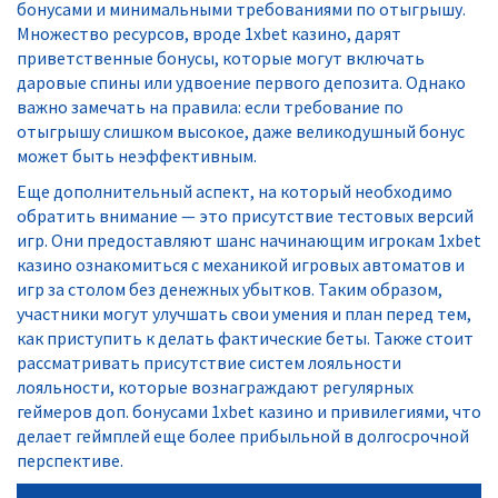
бонусами и минимальными требованиями по отыгрышу.
Множество ресурсов, вроде 1xbet казино, дарят
приветственные бонусы, которые могут включать
даровые спины или удвоение первого депозита. Однако
важно замечать на правила: если требование по
отыгрышу слишком высокое, даже великодушный бонус
может быть неэффективным.
Еще дополнительный аспект, на который необходимо
обратить внимание — это присутствие тестовых версий
игр. Они предоставляют шанс начинающим игрокам 1xbet
казино ознакомиться с механикой игровых автоматов и
игр за столом без денежных убытков. Таким образом,
участники могут улучшать свои умения и план перед тем,
как приступить к делать фактические беты. Также стоит
рассматривать присутствие систем лояльности
лояльности, которые вознаграждают регулярных
геймеров доп. бонусами 1xbet казино и привилегиями, что
делает геймплей еще более прибыльной в долгосрочной
перспективе.