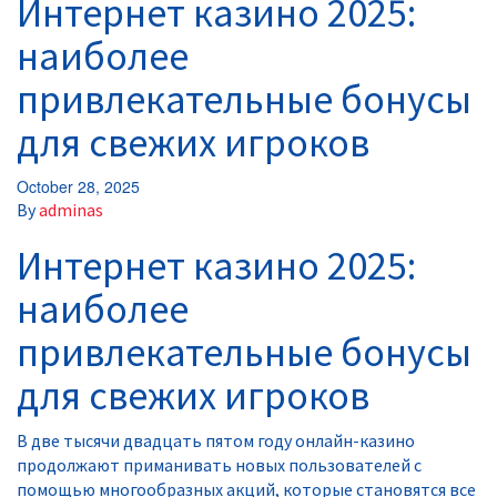
Интернет казино 2025:
наиболее
привлекательные бонусы
для свежих игроков
October 28, 2025
By
adminas
Интернет казино 2025:
наиболее
привлекательные бонусы
для свежих игроков
В две тысячи двадцать пятом году онлайн-казино
продолжают приманивать новых пользователей с
помощью многообразных акций, которые становятся все