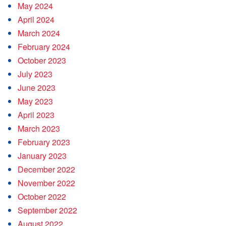
May 2024
April 2024
March 2024
February 2024
October 2023
July 2023
June 2023
May 2023
April 2023
March 2023
February 2023
January 2023
December 2022
November 2022
October 2022
September 2022
August 2022