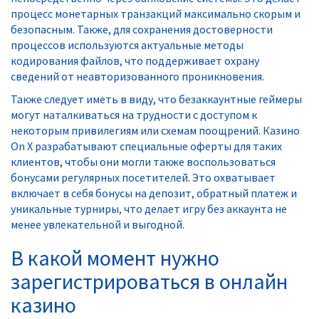
процесс монетарных транзакций максимально скорым и
безопасным. Также, для сохранения достоверности
процессов используются актуальные методы
кодирования файлов, что поддерживает охрану
сведений от неавторизованного проникновения.
Также следует иметь в виду, что безаккаунтные геймеры
могут наталкиваться на трудности с доступом к
некоторым привилегиям или схемам поощрений. Казино
On X разрабатывают специальные оферты для таких
клиентов, чтобы они могли также воспользоваться
бонусами регулярных посетителей. Это охватывает
включает в себя бонусы на депозит, обратный платеж и
уникальные турниры, что делает игру без аккаунта не
менее увлекательной и выгодной.
В какой момент нужно
зарегистрироваться в онлайн
казино