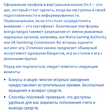
Оформление профиля в виртуальном казино On X — это
шаг, который стоит сделать, когда вы настроены в своей
подготовленности и информированности.
Первоначальное, на на что стоит сосредоточить
внимание — это сертификат. Безопасные платформы
всегда предоставляют разрешение от имени уважаемых
надзорных органов, например, как Malta Gaming Authority
или UK Gambling Commission. Во-вторых, оцените
каталог игр. Отличное казино предлагает обширный
ассортимент одноруких бандитов, игр за столом и игр с
реальными крупье.
Перед как подписаться, следует взвесить следующие
моменты:
Бонусы и акции: многие игорные заведения
предоставляют вступительные премии, бесплатные
вращения и возврат средств.
Способы платежей: проверьте, что доступны
удобные для вас варианты пополнения счета и
вывода средств.