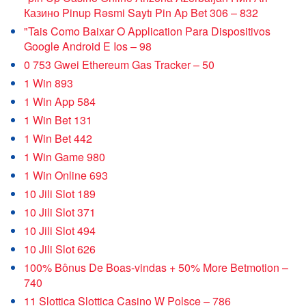
Казино Pinup Rəsmi Saytı Pin Ap Bet 306 – 832
"Tais Como Baixar O Application Para Dispositivos
Google Android E Ios – 98
0 753 Gwei Ethereum Gas Tracker – 50
1 Win 893
1 Win App 584
1 Win Bet 131
1 Win Bet 442
1 Win Game 980
1 Win Online 693
10 Jili Slot 189
10 Jili Slot 371
10 Jili Slot 494
10 Jili Slot 626
100% Bônus De Boas-vindas + 50% More Betmotion –
740
11 Slottica Slottica Casino W Polsce – 786