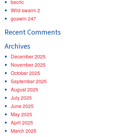
becric
Wild swarm 2
goawin 247
Recent Comments
Archives
December 2025
November 2025
October 2025
September 2025
August 2025
July 2025
June 2025
May 2025
April 2025
March 2025