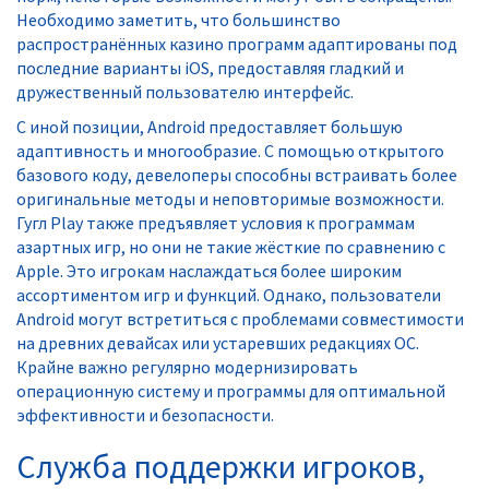
Необходимо заметить, что большинство
распространённых казино программ адаптированы под
последние варианты iOS, предоставляя гладкий и
дружественный пользователю интерфейс.
С иной позиции, Android предоставляет большую
адаптивность и многообразие. С помощью открытого
базового коду, девелоперы способны встраивать более
оригинальные методы и неповторимые возможности.
Гугл Play также предъявляет условия к программам
азартных игр, но они не такие жёсткие по сравнению с
Apple. Это игрокам наслаждаться более широким
ассортиментом игр и функций. Однако, пользователи
Android могут встретиться с проблемами совместимости
на древних девайсах или устаревших редакциях ОС.
Крайне важно регулярно модернизировать
операционную систему и программы для оптимальной
эффективности и безопасности.
Служба поддержки игроков,