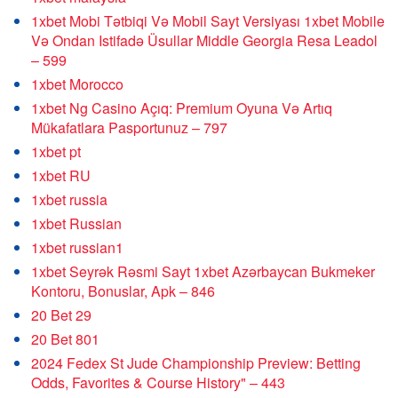
1xbet Mobi Tətbiqi Və Mobil Sayt Versiyası 1xbet Mobile
Və Ondan Istifadə Üsullar Middle Georgia Resa Leadol
– 599
1xbet Morocco
1xbet Ng Casino Açıq: Premium Oyuna Və Artıq
Mükafatlara Pasportunuz – 797
1xbet pt
1xbet RU
1xbet russia
1xbet Russian
1xbet russian1
1xbet Seyrək Rəsmi Sayt 1xbet Azərbaycan Bukmeker
Kontoru, Bonuslar, Apk – 846
20 Bet 29
20 Bet 801
2024 Fedex St Jude Championship Preview: Betting
Odds, Favorites & Course History" – 443