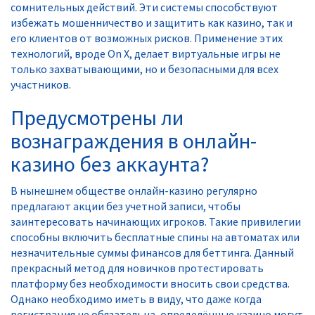
сомнительных действий. Эти системы способствуют
избежать мошенничество и защитить как казино, так и
его клиентов от возможных рисков. Применение этих
технологий, вроде On X, делает виртуальные игры не
только захватывающими, но и безопасными для всех
участников.
Предусмотрены ли
вознаграждения в онлайн-
казино без аккаунта?
В нынешнем обществе онлайн-казино регулярно
предлагают акции без учетной записи, чтобы
заинтересовать начинающих игроков. Такие привилегии
способны включить бесплатные спины на автоматах или
незначительные суммы финансов для беттинга. Данный
прекрасный метод для новичков протестировать
платформу без необходимости вносить свои средства.
Однако необходимо иметь в виду, что даже когда
регистрация не обязательна, определённые казино могут