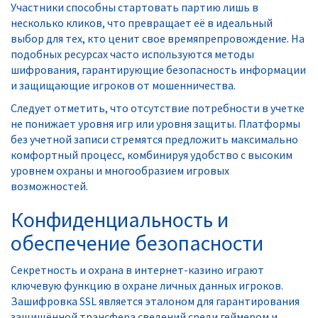
Участники способны стартовать партию лишь в
несколько кликов, что превращает её в идеальный
выбор для тех, кто ценит свое времяпрепровождение. На
подобных ресурсах часто используются методы
шифрования, гарантирующие безопасность информации
и защищающие игроков от мошенничества.
Следует отметить, что отсутствие потребности в учетке
не понижает уровня игр или уровня защиты. Платформы
без учетной записи стремятся предложить максимально
комфортный процесс, комбинируя удобство с высоким
уровнем охраны и многообразием игровых
возможностей.
Конфиденциальность и
обеспечение безопасности
Секретность и охрана в интернет-казино играют
ключевую функцию в охране личных данных игроков.
Зашифровка SSL является эталоном для гарантирования
защищённой трансфера сведений среди геймером и