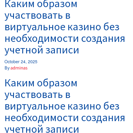
Каким образом
участвовать в
виртуальное казино без
необходимости создания
учетной записи
October 24, 2025
By
adminas
Каким образом
участвовать в
виртуальное казино без
необходимости создания
учетной записи