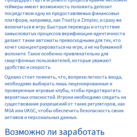
геймеры имеют возможность положить депозит
посредством одну из предоставляемых финансовых
платформ, например, как Trustly и Zimpler, и сразу же
включиться в игру. Быстрые переводы и отсутствие
замысловатых процессов верификации идентичности
делают такие автоматы превосходными для тех, кто
хочет сконцентрироваться на игре, а не на бумажной
волоките. Такое особенно привлекательно для
смартфонных пользователей, которые уважают
удобство и скорость.
Однако стоит помнить, что, вопреки легкость входа,
необходимо выбирать лишь лицензированные и
проверенные игровые клубы, чтобы предотвратить
вероятных опасностей. Игроки необходимо следить на
существование разрешений от таких регуляторов, как
MGA или UKGC, чтобы обеспечить безопасность своих
активов и персональных данных.
Возможно ли заработать