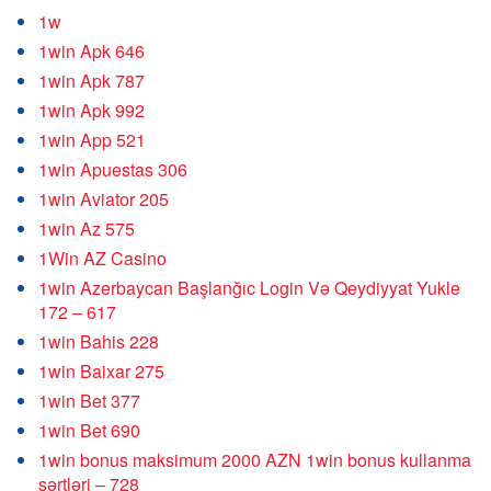
1w
1win Apk 646
1win Apk 787
1win Apk 992
1win App 521
1win Apuestas 306
1win Aviator 205
1win Az 575
1Win AZ Casino
1win Azerbaycan Başlanğıc Login Və Qeydiyyat Yukle
172 – 617
1win Bahis 228
1win Baixar 275
1win Bet 377
1win Bet 690
1win bonus maksimum 2000 AZN 1win bonus kullanma
şərtləri – 728