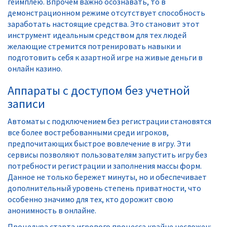
геймплею. Впрочем важно осознавать, то в
демонстрационном режиме отсутствует способность
заработать настоящие средства. Это становит этот
инструмент идеальным средством для тех людей
желающие стремится потренировать навыки и
подготовить себя к азартной игре на живые деньги в
онлайн казино.
Аппараты с доступом без учетной
записи
Автоматы с подключением без регистрации становятся
все более востребованными среди игроков,
предпочитающих быстрое вовлечение в игру. Эти
сервисы позволяют пользователям запустить игру без
потребности регистрации и заполнения массы форм.
Данное не только бережет минуты, но и обеспечивает
дополнительный уровень степень приватности, что
особенно значимо для тех, кто дорожит свою
анонимность в онлайне.
Процедура старта игрового процесса крайне несложен: