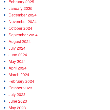
February 2025
January 2025
December 2024
November 2024
October 2024
September 2024
August 2024
July 2024
June 2024
May 2024
April 2024
March 2024
February 2024
October 2023
July 2023
June 2023
May 2023