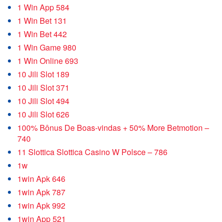
1 Win App 584
1 Win Bet 131
1 Win Bet 442
1 Win Game 980
1 Win Online 693
10 Jili Slot 189
10 Jili Slot 371
10 Jili Slot 494
10 Jili Slot 626
100% Bônus De Boas-vindas + 50% More Betmotion –
740
11 Slottica Slottica Casino W Polsce – 786
1w
1win Apk 646
1win Apk 787
1win Apk 992
1win App 521