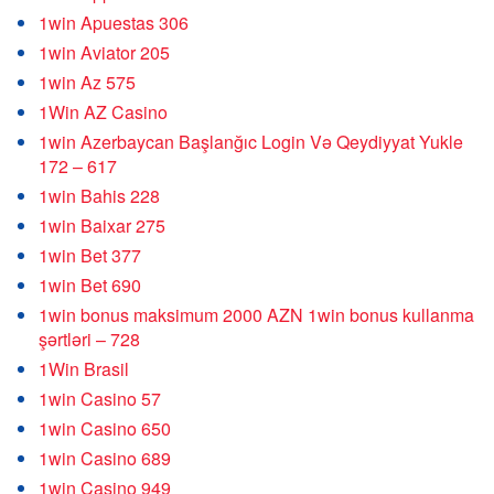
1win Apuestas 306
1win Aviator 205
1win Az 575
1Win AZ Casino
1win Azerbaycan Başlanğıc Login Və Qeydiyyat Yukle
172 – 617
1win Bahis 228
1win Baixar 275
1win Bet 377
1win Bet 690
1win bonus maksimum 2000 AZN 1win bonus kullanma
şərtləri – 728
1Win Brasil
1win Casino 57
1win Casino 650
1win Casino 689
1win Casino 949