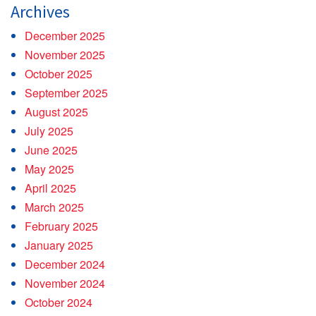
Archives
December 2025
November 2025
October 2025
September 2025
August 2025
July 2025
June 2025
May 2025
April 2025
March 2025
February 2025
January 2025
December 2024
November 2024
October 2024