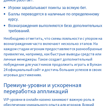
данное работает:
Игроки зарабатывают поинты за всякую бет.
Баллы переводятся в наличные по определенному
курсу.
Вознаграждения выполняются безо дополнительных
требований.
Необходимо отметить, что схемы лояльности с упором на
вознаграждения часто включают несколько этапов. На
каждом стадии игрокам предоставляются разнообразные
привилегии, например, как быстрые выводы средств или
личные менеджеры. Такое создает дополнительный
побуждение для участников продолжить играть в Вулкан
24 официальный сайт и достичь больших успехов в своих
игровых достижениях.
Премиум-уровни и ускоренная
переработка аппликаций
VIP-уровни в онлайн казино занимают важную роль в
обеспечении уникального опыта для игроков. Всякий