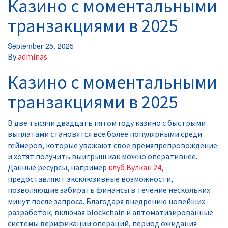
Казино с моментальными
транзакциями в 2025
September 25, 2025
By
adminas
Казино с моментальными
транзакциями в 2025
В две тысячи двадцать пятом году казино с быстрыми
выплатами становятся все более популярными среди
геймеров, которые уважают свое времяпрепровождение
и хотят получить выигрыш как можно оперативнее.
Данные ресурсы, например
клуб Вулкан 24
,
предоставляют эксклюзивные возможности,
позволяющие забирать финансы в течение нескольких
минут после запроса. Благодаря внедрению новейших
разработок, включая blockchain и автоматизированные
системы верификации операций, период ожидания