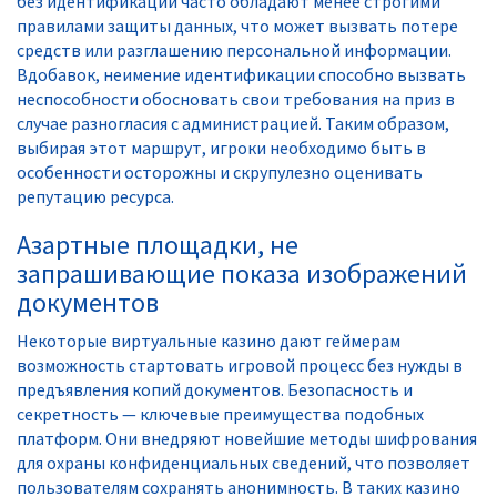
без идентификации часто обладают менее строгими
правилами защиты данных, что может вызвать потере
средств или разглашению персональной информации.
Вдобавок, неимение идентификации способно вызвать
неспособности обосновать свои требования на приз в
случае разногласия с администрацией. Таким образом,
выбирая этот маршрут, игроки необходимо быть в
особенности осторожны и скрупулезно оценивать
репутацию ресурса.
Азартные площадки, не
запрашивающие показа изображений
документов
Некоторые виртуальные казино дают геймерам
возможность стартовать игровой процесс без нужды в
предъявления копий документов. Безопасность и
секретность — ключевые преимущества подобных
платформ. Они внедряют новейшие методы шифрования
для охраны конфиденциальных сведений, что позволяет
пользователям сохранять анонимность. В таких казино