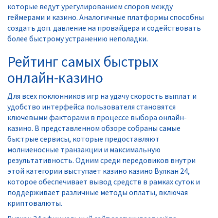
которые ведут урегулированием споров между
геймерами и казино. Аналогичные платформы способны
создать доп. давление на провайдера и содействовать
более быстрому устранению неполадки.
Рейтинг самых быстрых
онлайн-казино
Для всех поклонников игр на удачу скорость выплат и
удобство интерфейса пользователя становятся
ключевыми факторами в процессе выбора онлайн-
казино. В представленном обзоре собраны самые
быстрые сервисы, которые предоставляют
молниеносные транзакции и максимальную
результативность. Одним среди передовиков внутри
этой категории выступает казино казино Вулкан 24,
которое обеспечивает вывод средств в рамках суток и
поддерживает различные методы оплаты, включая
криптовалюты.