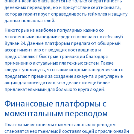
онлайн-казино оказывается не только оперативность
денежных переводов, но и присутствие сертификата,
которая гарантирует справедливость геймплея и защиту
данных пользователей.
Некоторые из наиболее популярных казино со
мгновенными выводами средств включают в себя клуб
Вулкан 24. Данные платформы предлагают обширный
ассортимент игр от ведущих поставщиков и
предоставляют быстрые транзакции благодаря
применению актуальных платежных систем. Также
следует упомянуть, что такие игорные заведения часто
предлагают премии за создание аккаунта и регулярные
акции для завсегдатаев, что делает их еще более
привлекательными для большого круга людей.
Финансовые платформы с
моментальным переводом
Платежные механизмы с моментальным переводом
становятся неотъемлемой составляющей отрасли онлайн