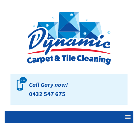
Call Gary now!
0432 547 675