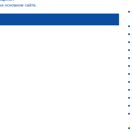
 на основном сайте.