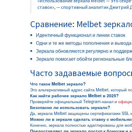
«Использование зеркала Melbet — это секре
ставок», — спортивный аналитик Дмитрий 
Сравнение: Melbet зеркал
Идентичный функционал и линии ставок
Одни и те же методы пополнения и вывода
Зеркала обновляются регулярно и поддер
Зеркало помогает обойти региональные бл
Часто задаваемые вопросы
Что такое Melbet зеркало?
Это альтернативный адрес сайта Melbet, который п
Как найти рабочее зеркало Melbet в 2025?
Проверяйте официальный Telegram-канал и
офици
Безопасно ли использовать зеркало?
Да, зеркала Melbet защищены сертификатами SSL 
Можно ли в зеркале сделать ставку с мобильно
Конечно, зеркала полностью адаптированы для моб
Предоставляет ли зеркало доступ к бонусам и 