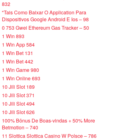
832
"Tais Como Baixar O Application Para
Dispositivos Google Android E Ios – 98
0 753 Gwei Ethereum Gas Tracker – 50
1 Win 893
1 Win App 584
1 Win Bet 131
1 Win Bet 442
1 Win Game 980
1 Win Online 693
10 Jili Slot 189
10 Jili Slot 371
10 Jili Slot 494
10 Jili Slot 626
100% Bônus De Boas-vindas + 50% More
Betmotion – 740
11 Slottica Slottica Casino W Polsce – 786