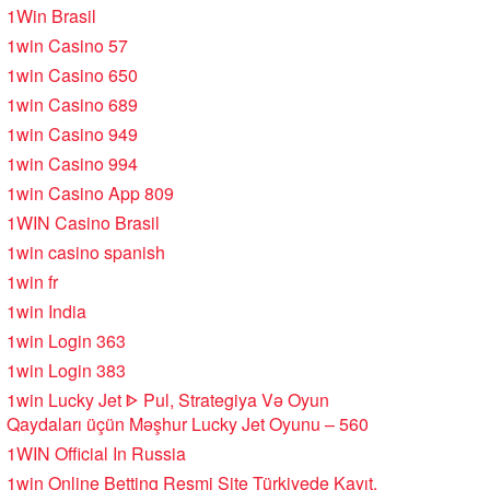
1Win Brasil
1win Casino 57
1win Casino 650
1win Casino 689
1win Casino 949
1win Casino 994
1win Casino App 809
1WIN Casino Brasil
1win casino spanish
1win fr
1win India
1win Login 363
1win Login 383
1win Lucky Jet ᐈ Pul, Strategiya Və Oyun
Qaydaları üçün Məşhur Lucky Jet Oyunu – 560
1WIN Official In Russia
1win Online Betting Resmi Site Türkiyede Kayıt,