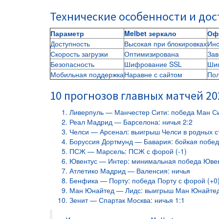
Технические особенности и дос
Параметр
Melbet зеркало
Оф
Доступность
Высокая при блокировках
Ино
Скорость загрузки
Оптимизирована
Зав
Безопасность
Шифрование SSL
Ши
Мобильная поддержка
Наравне с сайтом
По
10 прогнозов главных матчей 2
Ливерпуль — Манчестер Сити: победа Ман С
Реал Мадрид — Барселона: ничья 2:2
Челси — Арсенал: выигрыш Челси в родных с
Боруссия Дортмунд — Бавария: бойкая побе
ПСЖ — Марсель: ПСЖ с форой (-1)
Ювентус — Интер: минимальная победа Юве
Атлетико Мадрид — Валенсия: ничья
Бенфика — Порту: победа Порту с форой (+0
Ман Юнайтед — Лидс: выигрыш Ман Юнайте
Зенит — Спартак Москва: ничья 1:1