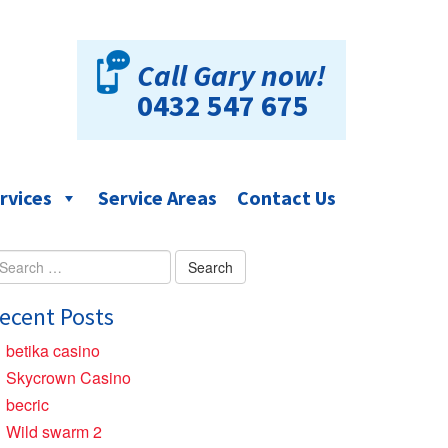
Call Gary now!
0432 547 675
rvices
Service Areas
Contact Us
arch
r:
ecent Posts
betika casino
Skycrown Casino
becric
Wild swarm 2