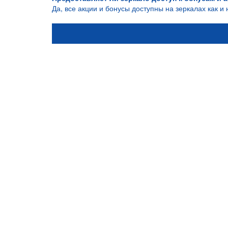
Да, все акции и бонусы доступны на зеркалах как и