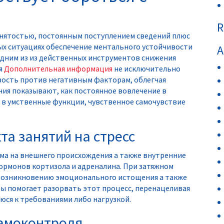
R
анятостью, постоянным поступлением сведений плюс
ых ситуациях обеспечение ментального устойчивости
A
Одним из из действенных инструментов снижения
ия
Дополнительная информация
не исключительно
вость против негативным факторам, облегчая
ия показывают, как постоянное вовлечение в
 в умственные функции, чувственное самочувствие
а занятий на стресс
ма на внешнего происхождения а также внутренние
рмонов кортизола и адреналина. При затяжном
возникновению эмоционального истощения а также
ты помогает разорвать этот процесс, перенацеливая
юся к требованиями либо нагрузкой.
самоконтроля