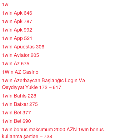
1w
1win Apk 646
1win Apk 787
1win Apk 992
1win App 521
1win Apuestas 306
1win Aviator 205
1win Az 575
1Win AZ Casino
1win Azerbaycan Başlanğıc Login Və
Qeydiyyat Yukle 172 – 617
1win Bahis 228
1win Baixar 275
1win Bet 377
1win Bet 690
1win bonus maksimum 2000 AZN 1win bonus
kullanma şərtləri – 728