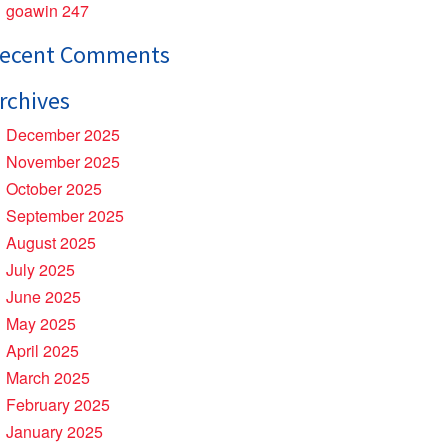
goawin 247
ecent Comments
rchives
December 2025
November 2025
October 2025
September 2025
August 2025
July 2025
June 2025
May 2025
April 2025
March 2025
February 2025
January 2025