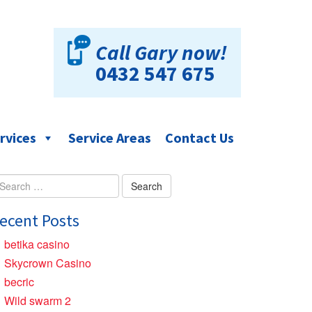
Call Gary now!
0432 547 675
rvices
Service Areas
Contact Us
arch
r:
ecent Posts
betika casino
Skycrown Casino
becric
Wild swarm 2