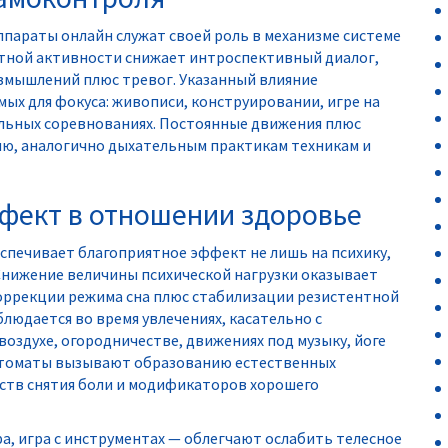
параты онлайн служат своей роль в механизме системе
етной активности снижает интроспективный диалог,
змышлений плюс тревог. Указанный влияние
мых для фокуса: живописи, конструировании, игре на
льных соревнованиях. Постоянные движения плюс
ию, аналогично дыхательным практикам техникам и
ффект в отношении здоровье
еспечивает благоприятное эффект не лишь на психику,
 Снижение величины психической нагрузки оказывает
оррекции режима сна плюс стабилизации резистентной
людается во время увлечениях, касательно с
воздухе, огородничестве, движениях под музыку, йоге
втоматы вызывают образованию естественных
ств снятия боли и модификаторов хорошего
а, игра с инструментах — облегчают ослабить телесное