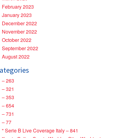
February 2023
January 2023
December 2022
November 2022
October 2022
September 2022
August 2022
ategories
– 263
– 321
– 353
– 654
– 731
– 77
"️ Serie B Live Coverage Italy – 841