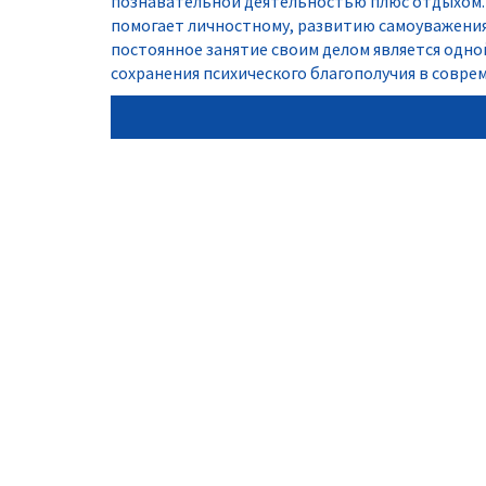
познавательной деятельностью плюс отдыхом. Б
помогает личностному, развитию самоуважения 
постоянное занятие своим делом является одн
сохранения психического благополучия в совре