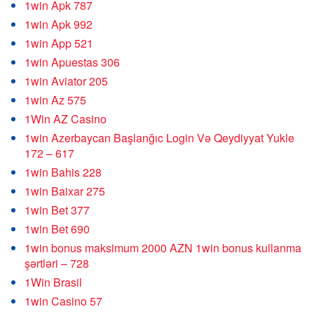
1win Apk 787
1win Apk 992
1win App 521
1win Apuestas 306
1win Aviator 205
1win Az 575
1Win AZ Casino
1win Azerbaycan Başlanğıc Login Və Qeydiyyat Yukle
172 – 617
1win Bahis 228
1win Baixar 275
1win Bet 377
1win Bet 690
1win bonus maksimum 2000 AZN 1win bonus kullanma
şərtləri – 728
1Win Brasil
1win Casino 57