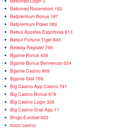
Betonred Login 3
Betonred Recensioni 192
Betpremium Bonus 187
Betpremium Poker 389
Betsul Apostas Esportivas 813
Betsul Fortune Tiger 845
Betway Register 769
Bgame Bonus 438
Bgame Bonus Benvenuto 524
Bgame Casino 869
Bgame Star 769
Big Casino App Casino 741
Big Casino Bonus 678
Big Casino Login 326
Big Casino Snai App 11
Bingo Eurobet 623
bizzo casino