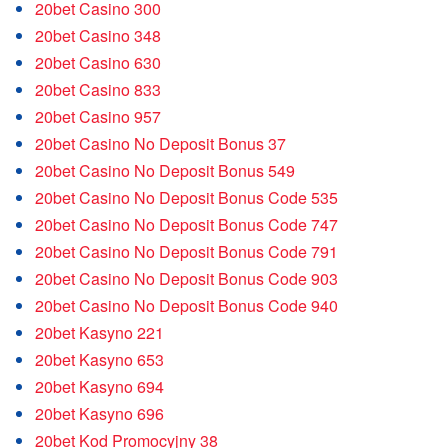
20bet Casino 300
20bet Casino 348
20bet Casino 630
20bet Casino 833
20bet Casino 957
20bet Casino No Deposit Bonus 37
20bet Casino No Deposit Bonus 549
20bet Casino No Deposit Bonus Code 535
20bet Casino No Deposit Bonus Code 747
20bet Casino No Deposit Bonus Code 791
20bet Casino No Deposit Bonus Code 903
20bet Casino No Deposit Bonus Code 940
20bet Kasyno 221
20bet Kasyno 653
20bet Kasyno 694
20bet Kasyno 696
20bet Kod Promocyjny 38