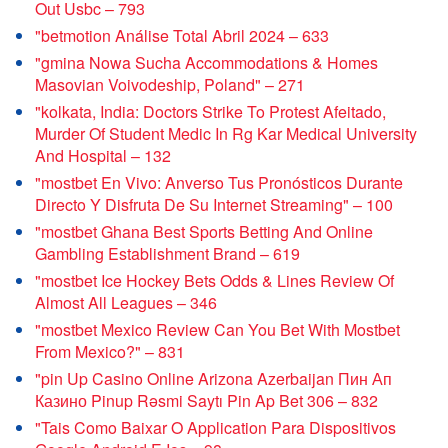
Out Usbc – 793
"betmotion Análise Total Abril 2024 – 633
"gmina Nowa Sucha Accommodations & Homes
Masovian Voivodeship, Poland" – 271
"kolkata, India: Doctors Strike To Protest Afeitado,
Murder Of Student Medic In Rg Kar Medical University
And Hospital – 132
"mostbet En Vivo: Anverso Tus Pronósticos Durante
Directo Y Disfruta De Su Internet Streaming" – 100
"mostbet Ghana Best Sports Betting And Online
Gambling Establishment Brand – 619
"mostbet Ice Hockey Bets Odds & Lines Review Of
Almost All Leagues – 346
"mostbet Mexico Review Can You Bet With Mostbet
From Mexico?" – 831
"pin Up Casino Online Arizona Azerbaijan Пин Ап
Казино Pinup Rəsmi Saytı Pin Ap Bet 306 – 832
"Tais Como Baixar O Application Para Dispositivos