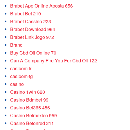
Brabet App Online Aposta 656
Brabet Bet 210
Brabet Cassino 223
Brabet Download 964
Brabet Link Jogo 972
Brand
Buy Cbd Oil Online 70
Can A Company Fire You For Cbd Oil 122
casibom tr
casibom-tg
casino
Casino 1win 620
Casino Bdmbet 99
Casino Bet365 456
Casino Betmexico 959
Casino Betonred 211