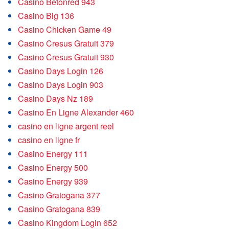
Casino Betonred 943
Casino Big 136
Casino Chicken Game 49
Casino Cresus Gratuit 379
Casino Cresus Gratuit 930
Casino Days Login 126
Casino Days Login 903
Casino Days Nz 189
Casino En Ligne Alexander 460
casino en ligne argent reel
casino en ligne fr
Casino Energy 111
Casino Energy 500
Casino Energy 939
Casino Gratogana 377
Casino Gratogana 839
Casino Kingdom Login 652