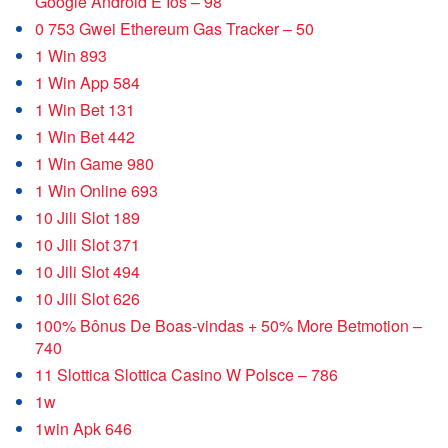
Google Android E Ios – 98
0 753 Gwei Ethereum Gas Tracker – 50
1 Win 893
1 Win App 584
1 Win Bet 131
1 Win Bet 442
1 Win Game 980
1 Win Online 693
10 Jili Slot 189
10 Jili Slot 371
10 Jili Slot 494
10 Jili Slot 626
100% Bônus De Boas-vindas + 50% More Betmotion –
740
11 Slottica Slottica Casino W Polsce – 786
1w
1win Apk 646