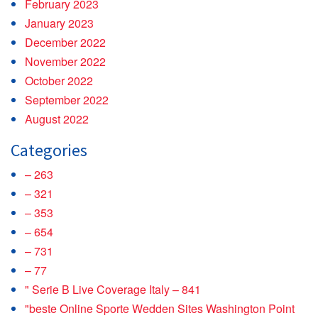
February 2023
January 2023
December 2022
November 2022
October 2022
September 2022
August 2022
Categories
– 263
– 321
– 353
– 654
– 731
– 77
"️ Serie B Live Coverage Italy – 841
"beste Online Sporte Wedden Sites Washington Point