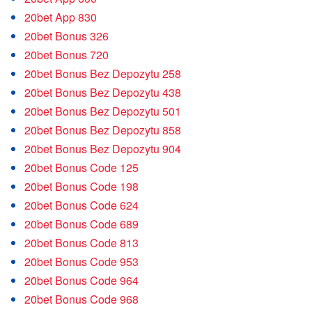
20bet App 830
20bet Bonus 326
20bet Bonus 720
20bet Bonus Bez Depozytu 258
20bet Bonus Bez Depozytu 438
20bet Bonus Bez Depozytu 501
20bet Bonus Bez Depozytu 858
20bet Bonus Bez Depozytu 904
20bet Bonus Code 125
20bet Bonus Code 198
20bet Bonus Code 624
20bet Bonus Code 689
20bet Bonus Code 813
20bet Bonus Code 953
20bet Bonus Code 964
20bet Bonus Code 968