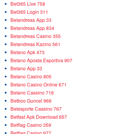
Bet365 Live 758
Bet365 Login 311
Betandreas App 33
Betandreas App 834
Betandreas Casino 355
Betandreas Kazino 561
Betano Apk 473
Betano Aposta Esportiva 907
Betano App 33
Betano Casino 805
Betano Casino Online 671
Betano Cassino 716
Betboo Guncel 968
Betesporte Cassino 767
Betfast Apk Download 657
Betflag Casino 359
Betflag Casino 977