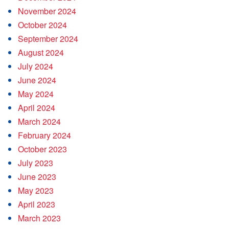
November 2024
October 2024
September 2024
August 2024
July 2024
June 2024
May 2024
April 2024
March 2024
February 2024
October 2023
July 2023
June 2023
May 2023
April 2023
March 2023