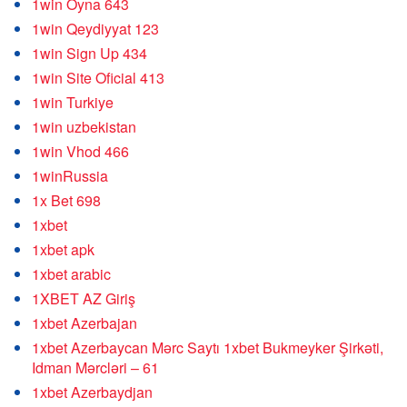
1win Oyna 643
1win Qeydiyyat 123
1win Sign Up 434
1win Site Oficial 413
1win Turkiye
1win uzbekistan
1win Vhod 466
1winRussia
1x Bet 698
1xbet
1xbet apk
1xbet arabic
1XBET AZ Giriş
1xbet Azerbajan
1xbet Azerbaycan Mərc Saytı 1xbet Bukmeyker Şirkəti,
Idman Mərcləri – 61
1xbet Azerbaydjan