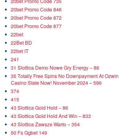
20bet Promo Code 735
20bet Promo Code 846
20bet Promo Code 872
20bet Promo Code 877
22bet
22Bet BD
22bet IT
241
31 Slottica Demo Nowe Gry Energy – 86
35 Totally Free Spins No Downpayment At Ozwin
Casino State Now! November 2024 – 596
374
415
43 Slottica Gold Hold – 86
43 Slottica Gold Hold And Win – 833
43 Slottica Zawsze Warto – 354
50 Fs Ggbet 149