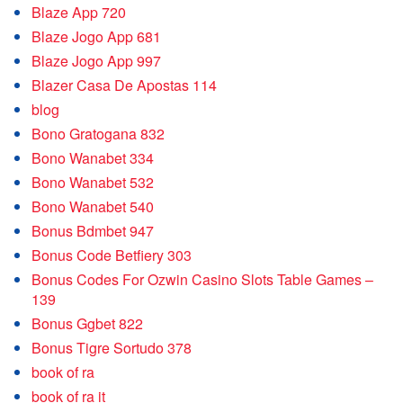
Blaze App 720
Blaze Jogo App 681
Blaze Jogo App 997
Blazer Casa De Apostas 114
blog
Bono Gratogana 832
Bono Wanabet 334
Bono Wanabet 532
Bono Wanabet 540
Bonus Bdmbet 947
Bonus Code Betfiery 303
Bonus Codes For Ozwin Casino Slots Table Games –
139
Bonus Ggbet 822
Bonus Tigre Sortudo 378
book of ra
book of ra it