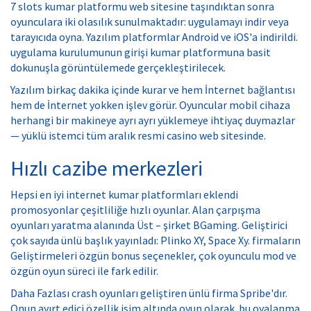
7 slots kumar platformu web sitesine taşındıktan sonra
oyunculara iki olasılık sunulmaktadır: uygulamayı indir veya
tarayıcıda oyna. Yazılım platformlar Android ve iOS'a indirildi.
uygulama kurulumunun girişi kumar platformuna basit
dokunuşla görüntülemede gerçekleştirilecek.
Yazılım birkaç dakika içinde kurar ve hem İnternet bağlantısı
hem de İnternet yokken işlev görür. Oyuncular mobil cihaza
herhangi bir makineye ayrı ayrı yüklemeye ihtiyaç duymazlar
— yüklü istemci tüm aralık resmi casino web sitesinde.
Hızlı cazibe merkezleri
Hepsi en iyi internet kumar platformları eklendi
promosyonlar çeşitliliğe hızlı oyunlar. Alan çarpışma
oyunları yaratma alanında Üst – şirket BGaming. Geliştirici
çok sayıda ünlü başlık yayınladı: Plinko XY, Space Xy. firmaların
Geliştirmeleri özgün bonus seçenekler, çok oyunculu mod ve
özgün oyun süreci ile fark edilir.
Daha Fazlası crash oyunları geliştiren ünlü firma Spribe'dır.
Onun ayırt edici özellik isim altında oyun olarak. bu oyalanma