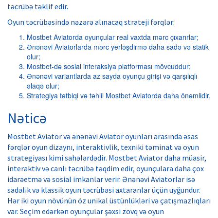
təcrübə təklif edir.
Oyun təcrübəsində nəzərə alınacaq strateji fərqlər:
Mostbet Aviatorda oyunçular real vaxtda mərc çıxarırlar;
Ənənəvi Aviatorlarda mərc yerləşdirmə daha sadə və statik
olur;
Mostbet-də sosial interaksiya platforması mövcuddur;
Ənənəvi variantlarda az sayda oyunçu girişi və qarşılıqlı
əlaqə olur;
Strategiya tətbiqi və təhlil Mostbet Aviatorda daha önəmlidir.
Nəticə
Mostbet Aviator və ənənəvi Aviator oyunları arasında əsas
fərqlər oyun dizaynı, interaktivlik, texniki təminat və oyun
strategiyası kimi sahələrdədir. Mostbet Aviator daha müasir,
interaktiv və canlı təcrübə təqdim edir, oyunçulara daha çox
idarəetmə və sosial imkanlar verir. Ənənəvi Aviatorlar isə
sadəlik və klassik oyun təcrübəsi axtaranlar üçün uyğundur.
Hər iki oyun növünün öz unikal üstünlükləri və çatışmazlıqları
var. Seçim edərkən oyunçular şəxsi zövq və oyun