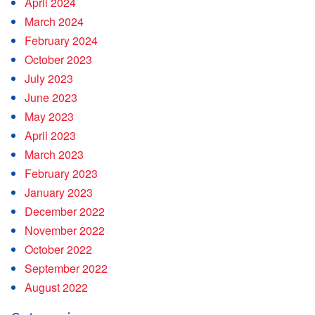
April 2024
March 2024
February 2024
October 2023
July 2023
June 2023
May 2023
April 2023
March 2023
February 2023
January 2023
December 2022
November 2022
October 2022
September 2022
August 2022