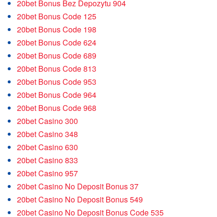
20bet Bonus Bez Depozytu 904
20bet Bonus Code 125
20bet Bonus Code 198
20bet Bonus Code 624
20bet Bonus Code 689
20bet Bonus Code 813
20bet Bonus Code 953
20bet Bonus Code 964
20bet Bonus Code 968
20bet Casino 300
20bet Casino 348
20bet Casino 630
20bet Casino 833
20bet Casino 957
20bet Casino No Deposit Bonus 37
20bet Casino No Deposit Bonus 549
20bet Casino No Deposit Bonus Code 535