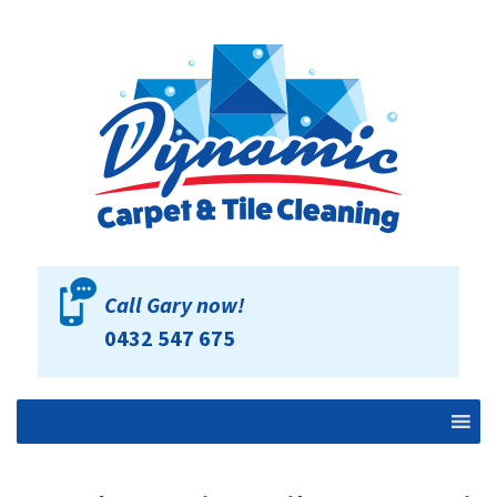
Call Gary now!
0432 547 675