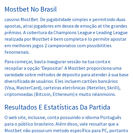
Mostbet No Brasil
cassino MostBet. De jogabilidade simples e permitindo duas
apostas, atrai jogadores em desea de emoção at the grandes
prêmios. A cobertura da Champions League e Leading League
realizada por Mostbet é bem completa e lo permite apostar
em melhores jogos 2 campeonatos com possibilities
fenomenais.
Para começar, basta inaugurar sessão na tua conta e
recopilar a opção ‘Depositar’. A Mostbet proporciona uma
variedade sobre métodos de deposito para atender à sua base
diversificada de usuários. Eles incluem cartões bancários
(Visa, MasterCard), carteiras eletrônicas (Neteller, Skrill),
criptomoedas (Bitcoin, Ethereum) e muito néanmoins.
Resultados E Estatísticas Da Partida
O web site, inclusive, conta possuindo o idioma Português
para o público brasileiro. Além disso, vale ressaltar que a
Mostbet não possui um metodo específico para PC, portanto