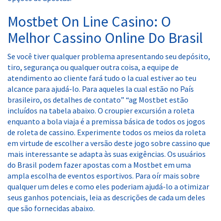
Mostbet On Line Casino: O
Melhor Cassino Online Do Brasil
Se você tiver qualquer problema apresentando seu depósito,
tiro, segurança ou qualquer outra coisa, a equipe de
atendimento ao cliente fará tudo o la cual estiver ao teu
alcance para ajudá-lo. Para aqueles la cual estão no País
brasileiro, os detalhes de contato” “ag Mostbet estão
incluídos na tabela abaixo. O croupier excursión a roleta
enquanto a bola viaja é a premissa básica de todos os jogos
de roleta de cassino. Experimente todos os meios da roleta
em virtude de escolher a versão deste jogo sobre cassino que
mais interessante se adapta às suas exigências. Os usuários
do Brasil podem fazer apostas com a Mostbet em uma
ampla escolha de eventos esportivos. Para oír mais sobre
qualquer um deles e como eles poderiam ajudá-lo a otimizar
seus ganhos potenciais, leia as descrições de cada um deles
que são fornecidas abaixo.