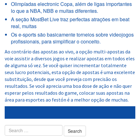
Olimpíadas electronic Copa, além de ligas importantes
lo que a NBA, NBB e muitas diferentes.
A seção MostBet Live traz perfectas atrações em beat
real, muitas
Os e-sports são basicamente torneios sobre videojogos
profissionais, para simplificar o conceito.
Ao contrário das apostas ao vivo, a opção multi-apostas da
voie assistir a diversos jogos e realizar apostas em todos eles
de alguma só vez. Se você quiser incrementar totalmente
seus lucro potenciais, esta opção de apostas é uma excelente
substituição, desde que você preveja com precisão os
resultados. Se você aprecia uma boa dose de ação e não quer
esperar pelos resultados do game, colocar suas apostas na
área para esportes ao festón é a melhor opção de muchas.
Search
for: