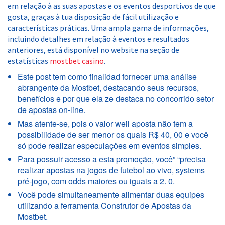
em relação à as suas apostas e os eventos desportivos de que
gosta, graças à tua disposição de fácil utilização e
características práticas. Uma ampla gama de informações,
incluindo detalhes em relação à eventos e resultados
anteriores, está disponível no website na seção de
estatísticas
mostbet casino
.
Este post tem como finalidad fornecer uma análise
abrangente da Mostbet, destacando seus recursos,
benefícios e por que ela ze destaca no concorrido setor
de apostas on-line.
Mas atente-se, pois o valor weil aposta não tem a
possibilidade de ser menor os quais R$ 40, 00 e você
só pode realizar especulações em eventos simples.
Para possuir acesso a esta promoção, você” “precisa
realizar apostas na jogos de futebol ao vivo, systems
pré-jogo, com odds maiores ou iguais a 2. 0.
Você pode simultaneamente alimentar duas equipes
utilizando a ferramenta Construtor de Apostas da
Mostbet.