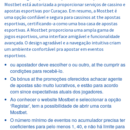
Mostbet está autorizada a proporcionar serviços de cassino e
apostas esportivas por Curaçao. Em resumo, a Mostbet é
uma opção confiável e segura para cassinos at the apostas
esportivas, certificando-a como uma boa casa de apostas
esportivas. A Mostbet proporciona uma ampla gama de
jogos esportivos, uma interface amigável e funcionalidade
avançada. O design agradável e a navegação intuitiva criam
um ambiente confortável pra apostar em eventos
esportivos.
ou apostador deve escolher o ou outro, at the cumprir as
condições para recebê-lo.
Os bónus at the promoções oferecidos achacar agente
de apostas são muito lucrativos, e estão para acordo
com since expectativas atuais dos jogadores.
Ao conhecer o website Mostbet e seleccionar a opção
‘Registar’, tem a possibilidade de abrir uma conta
Mostbet.
O número mínimo de eventos no acumulador precisa ter
coeficientes para pelo menos 1, 40, e não há limite para