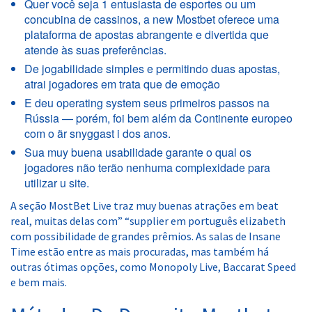
Quer você seja 1 entusiasta de esportes ou um
concubina de cassinos, a new Mostbet oferece uma
plataforma de apostas abrangente e divertida que
atende às suas preferências.
De jogabilidade simples e permitindo duas apostas,
atrai jogadores em trata que de emoção
E deu operating system seus primeiros passos na
Rússia — porém, foi bem além da Continente europeo
com o är snyggast i dos anos.
Sua muy buena usabilidade garante o qual os
jogadores não terão nenhuma complexidade para
utilizar u site.
A seção MostBet Live traz muy buenas atrações em beat
real, muitas delas com” “supplier em português elizabeth
com possibilidade de grandes prêmios. As salas de Insane
Time estão entre as mais procuradas, mas também há
outras ótimas opções, como Monopoly Live, Baccarat Speed
e bem mais.