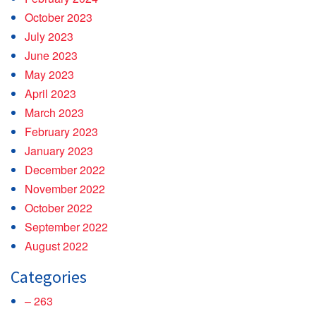
October 2023
July 2023
June 2023
May 2023
April 2023
March 2023
February 2023
January 2023
December 2022
November 2022
October 2022
September 2022
August 2022
Categories
– 263