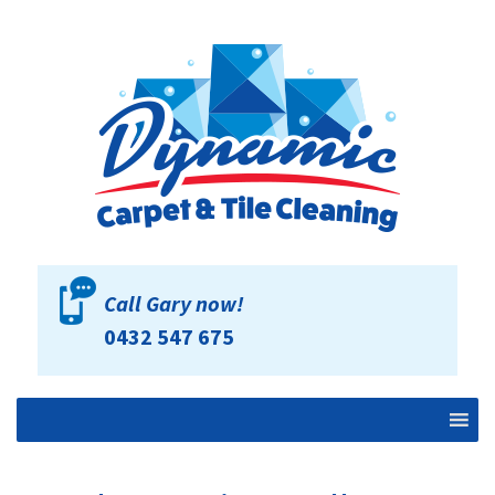
Call Gary now!
0432 547 675