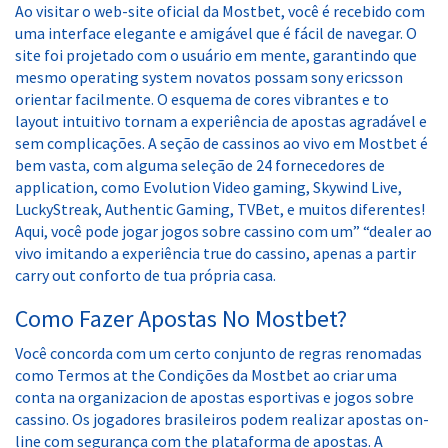
Ao visitar o web-site oficial da Mostbet, você é recebido com
uma interface elegante e amigável que é fácil de navegar. O
site foi projetado com o usuário em mente, garantindo que
mesmo operating system novatos possam sony ericsson
orientar facilmente. O esquema de cores vibrantes e to
layout intuitivo tornam a experiência de apostas agradável e
sem complicações. A seção de cassinos ao vivo em Mostbet é
bem vasta, com alguma seleção de 24 fornecedores de
application, como Evolution Video gaming, Skywind Live,
LuckyStreak, Authentic Gaming, TVBet, e muitos diferentes!
Aqui, você pode jogar jogos sobre cassino com um” “dealer ao
vivo imitando a experiência true do cassino, apenas a partir
carry out conforto de tua própria casa.
Como Fazer Apostas No Mostbet?
Você concorda com um certo conjunto de regras renomadas
como Termos at the Condições da Mostbet ao criar uma
conta na organizacion de apostas esportivas e jogos sobre
cassino. Os jogadores brasileiros podem realizar apostas on-
line com segurança com the plataforma de apostas. A