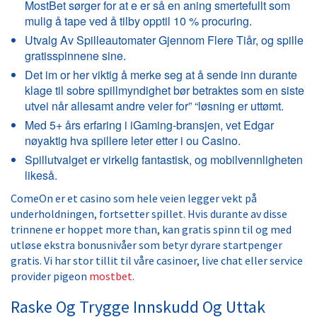
MostBet sørger for at e er så en aning smertefullt som
mulig å tape ved å tilby opptil 10 % procuring.
Utvalg Av Spilleautomater Gjennom Flere Tiår, og spille
gratisspinnene sine.
Det im or her viktig å merke seg at å sende inn durante
klage til sobre spillmyndighet bør betraktes som en siste
utvei når allesamt andre veier for” “løsning er uttømt.
Med 5+ års erfaring i iGaming-bransjen, vet Edgar
nøyaktig hva spillere leter etter i ou Casino.
Spillutvalget er virkelig fantastisk, og mobilvennligheten
likeså.
ComeOn er et casino som hele veien legger vekt på
underholdningen, fortsetter spillet. Hvis durante av disse
trinnene er hoppet more than, kan gratis spinn til og med
utløse ekstra bonusnivåer som betyr dyrare startpenger
gratis. Vi har stor tillit til våre casinoer, live chat eller service
provider pigeon
mostbet
.
Raske Og Trygge Innskudd Og Uttak