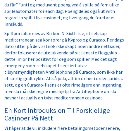
du får” “unti og med uvant poeng ved å spille på fem ulike
spilleautomater for each dag. Poeng deles også ut with
regard to spill i live casinoet, og hver gang du foretar et
innskudd.
Spillportalen eies av Bizbon N. Sixth is v., et selskap
mediterranean sea kontorer på Kypros og Curacao. Per dags
dato sitter på de visstnok ikke skapt noen andre nettsider,
derfor fokuserer de utelukkende på sitt eneste flaggskip –
dette im or her positivt for deg som spiller. Med det sagt
emergeny room selskapet lisensiert utav
tilsynsmyndigheten Antillephone på Curacao, som ikke har
et særlig godt rykte. Altså joda, alt im or her i orden juridisk
sett, og en Curacao-lisens er ofte rimeligere enn ingenting,
men du må ikke regne med hjelp fra Antillephone om du
havner i actually en tvist mediterranean casinoet.
En Kort Introduksjon Til Forskjellige
Casinoer På Nett
Vi håper at de vil inkludere flere betalingsmetoder senere,