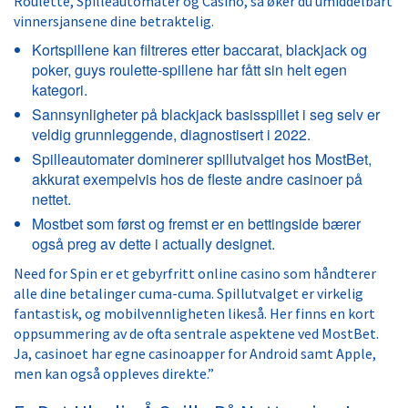
Roulette, Spilleautomater og Casino, så øker du umiddelbart
vinnersjansene dine betraktelig.
Kortspillene kan filtreres etter baccarat, blackjack og
poker, guys roulette-spillene har fått sin helt egen
kategori.
Sannsynligheter på blackjack basisspillet i seg selv er
veldig grunnleggende, diagnostisert i 2022.
Spilleautomater dominerer spillutvalget hos MostBet,
akkurat exempelvis hos de fleste andre casinoer på
nettet.
Mostbet som først og fremst er en bettingside bærer
også preg av dette i actually designet.
Need for Spin er et gebyrfritt online casino som håndterer
alle dine betalinger cuma-cuma. Spillutvalget er virkelig
fantastisk, og mobilvennligheten likeså. Her finns en kort
oppsummering av de ofta sentrale aspektene ved MostBet.
Ja, casinoet har egne casinoapper for Android samt Apple,
men kan også oppleves direkte.”