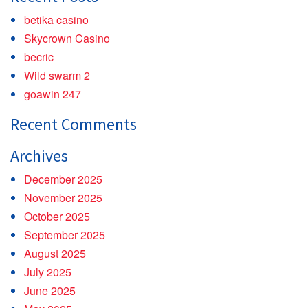
betika casino
Skycrown Casino
becric
Wild swarm 2
goawin 247
Recent Comments
Archives
December 2025
November 2025
October 2025
September 2025
August 2025
July 2025
June 2025