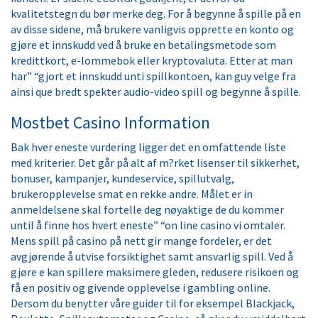
kvalitetstegn du bør merke deg. For å begynne å spille på en
av disse sidene, må brukere vanligvis opprette en konto og
gjøre et innskudd ved å bruke en betalingsmetode som
kredittkort, e-lommebok eller kryptovaluta. Etter at man
har” “gjort et innskudd unti spillkontoen, kan guy velge fra
ainsi que bredt spekter audio-video spill og begynne å spille.
Mostbet Casino Information
Bak hver eneste vurdering ligger det en omfattende liste
med kriterier. Det går på alt af m?rket lisenser til sikkerhet,
bonuser, kampanjer, kundeservice, spillutvalg,
brukeropplevelse smat en rekke andre. Målet er in
anmeldelsene skal fortelle deg nøyaktige de du kommer
until å finne hos hvert eneste” “on line casino vi omtaler.
Mens spill på casino på nett gir mange fordeler, er det
avgjørende å utvise forsiktighet samt ansvarlig spill. Ved å
gjøre e kan spillere maksimere gleden, redusere risikoen og
få en positiv og givende opplevelse i gambling online.
Dersom du benytter våre guider til for eksempel Blackjack,