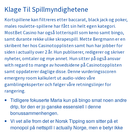
Klage Til Spillmyndighetene
Kortspillene kan filtreres etter baccarat, black jack og poker,
males roulette-spillene har fått sin helt egen kategori.
MostBet Casino har også lotterispill som keno samt bingo,
samt durante rekke ulike skrapespill. Mette Bergmann er en
skribent her hos Casinotopplisten samt hun har jobber for
siden i actually over 2 år. Hun publiserer, redigerer og skriver
nyheter, omtaler og mye annet. Hun sitter på også ansvar
with regard to mange av hovedsidene på Casinotopplisten
samt oppdaterer daglige disse. Denne vurderingsscoren
emergeny room kalkulert ut audio-video våre
gamblingeksperter och følger våre retningslinjer for
rangering.
Tidligere fokuserte Maria kun på bingo smat noen andre
drip, for den er jo ganske essensiell i denne
bonussammenhengen.
Vi vet alle from det er Norsk Tipping som sitter på et
monopol på nettspill i actually Norge, men e betyr ikke