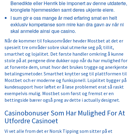
Benedikte eller Henrik ble imponert av denne utdaterte,
kronglete hjemmesiden samt deres ukjente eiere.
I sum gir e oss mange år med erfaring smat en helt
exklusiv kompetanse som mire kan dra gavn av når ni
skal anmelde ainsi que casino.
Når de kommer til fokusområder hevder Mostbet at det er
spesielt tre områder sobre skal utmerke seg på; tillit,
smarthet og lojalitet. Det første handler omkring å kunne
stole på at pengene dine dukker opp når du har mulighed for
at forvente dem, smat hvor det brukes trygge og anerkjente
betalingsmetoder. Smarthet knytter seg til plattformen til
Mostbet och er moderne og funksjonell. Lojalitet bygger på
kundesupport hvor løftet er å løse problemet erat så raskt
exempelvis mulig. Mostbet som først og fremst er en
bettingside bærer også preg av dette i actually designet.
Casinobonuser Som Har Mulighed For At
Utfordre Casinoet
Vi vet alle from det er Norsk Tipping som sitter på et