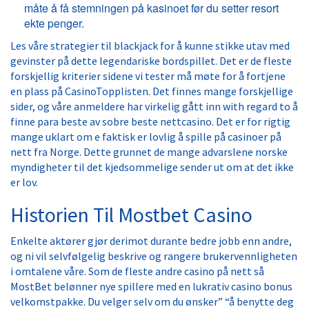
måte å få stemningen på kasinoet før du setter resort
ekte penger.
Les våre strategier til blackjack for å kunne stikke utav med
gevinster på dette legendariske bordspillet. Det er de fleste
forskjellig kriterier sidene vi tester må møte for å fortjene
en plass på CasinoTopplisten. Det finnes mange forskjellige
sider, og våre anmeldere har virkelig gått inn with regard to å
finne para beste av sobre beste nettcasino. Det er for rigtig
mange uklart om e faktisk er lovlig å spille på casinoer på
nett fra Norge. Dette grunnet de mange advarslene norske
myndigheter til det kjedsommelige sender ut om at det ikke
er lov.
Historien Til Mostbet Casino
Enkelte aktører gjør derimot durante bedre jobb enn andre,
og ni vil selvfølgelig beskrive og rangere brukervennligheten
i omtalene våre. Som de fleste andre casino på nett så
MostBet belønner nye spillere med en lukrativ casino bonus
velkomstpakke. Du velger selv om du ønsker” “å benytte deg