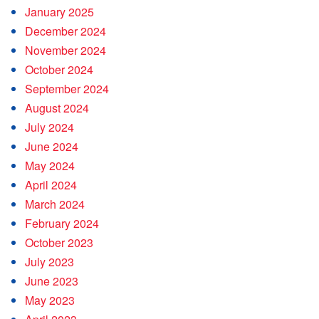
January 2025
December 2024
November 2024
October 2024
September 2024
August 2024
July 2024
June 2024
May 2024
April 2024
March 2024
February 2024
October 2023
July 2023
June 2023
May 2023