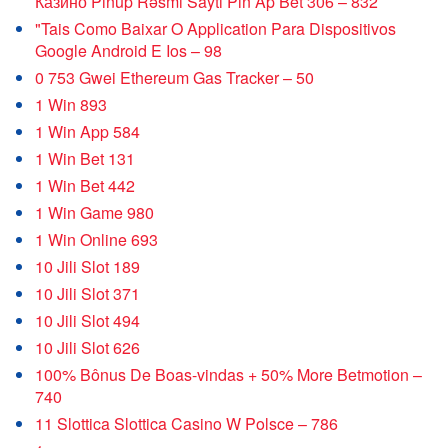
Казино Pinup Rəsmi Saytı Pin Ap Bet 306 – 832
"Tais Como Baixar O Application Para Dispositivos
Google Android E Ios – 98
0 753 Gwei Ethereum Gas Tracker – 50
1 Win 893
1 Win App 584
1 Win Bet 131
1 Win Bet 442
1 Win Game 980
1 Win Online 693
10 Jili Slot 189
10 Jili Slot 371
10 Jili Slot 494
10 Jili Slot 626
100% Bônus De Boas-vindas + 50% More Betmotion –
740
11 Slottica Slottica Casino W Polsce – 786