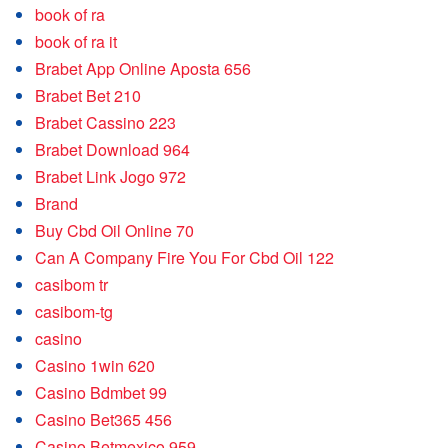
book of ra
book of ra it
Brabet App Online Aposta 656
Brabet Bet 210
Brabet Cassino 223
Brabet Download 964
Brabet Link Jogo 972
Brand
Buy Cbd Oil Online 70
Can A Company Fire You For Cbd Oil 122
casibom tr
casibom-tg
casino
Casino 1win 620
Casino Bdmbet 99
Casino Bet365 456
Casino Betmexico 959