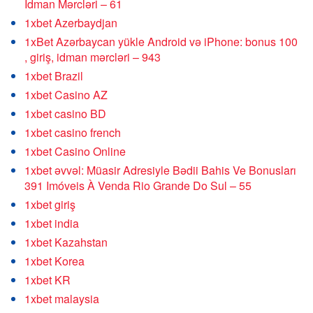
Idman Mərcləri – 61
1xbet Azerbaydjan
1xBet Azərbaycan yükle Android və iPhone: bonus 100
, giriş, idman mərcləri – 943
1xbet Brazil
1xbet Casino AZ
1xbet casino BD
1xbet casino french
1xbet Casino Online
1xbet əvvəl: Müasir Adresiyle Bədii Bahis Ve Bonusları
391 Imóveis À Venda Rio Grande Do Sul – 55
1xbet giriş
1xbet india
1xbet Kazahstan
1xbet Korea
1xbet KR
1xbet malaysia