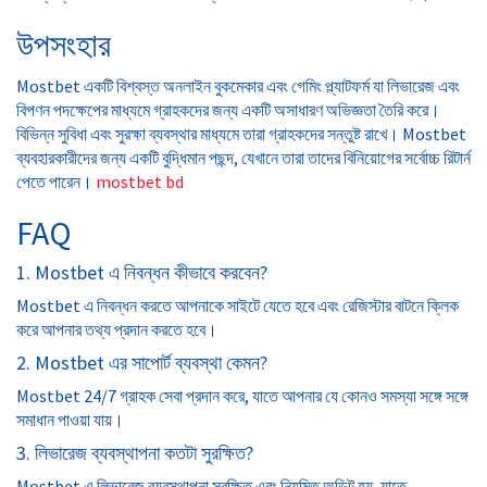
উপসংহার
Mostbet একটি বিশ্বস্ত অনলাইন বুকমেকার এবং গেমিং প্ল্যাটফর্ম যা লিভারেজ এবং
বিপণন পদক্ষেপের মাধ্যমে গ্রাহকদের জন্য একটি অসাধারণ অভিজ্ঞতা তৈরি করে।
বিভিন্ন সুবিধা এবং সুরক্ষা ব্যবস্থার মাধ্যমে তারা গ্রাহকদের সন্তুষ্ট রাখে। Mostbet
ব্যবহারকারীদের জন্য একটি বুদ্ধিমান পছন্দ, যেখানে তারা তাদের বিনিয়োগের সর্বোচ্চ রিটার্ন
পেতে পারেন।
mostbet bd
FAQ
1. Mostbet এ নিবন্ধন কীভাবে করবেন?
Mostbet এ নিবন্ধন করতে আপনাকে সাইটে যেতে হবে এবং রেজিস্টার বাটনে ক্লিক
করে আপনার তথ্য প্রদান করতে হবে।
2. Mostbet এর সাপোর্ট ব্যবস্থা কেমন?
Mostbet 24/7 গ্রাহক সেবা প্রদান করে, যাতে আপনার যে কোনও সমস্যা সঙ্গে সঙ্গে
সমাধান পাওয়া যায়।
3. লিভারেজ ব্যবস্থাপনা কতটা সুরক্ষিত?
Mostbet এ লিভারেজ ব্যবস্থাপনা সুরক্ষিত এবং নিয়মিত অডিট হয়, যাতে