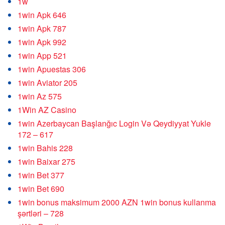
1w
1win Apk 646
1win Apk 787
1win Apk 992
1win App 521
1win Apuestas 306
1win Aviator 205
1win Az 575
1Win AZ Casino
1win Azerbaycan Başlanğıc Login Və Qeydiyyat Yukle
172 – 617
1win Bahis 228
1win Baixar 275
1win Bet 377
1win Bet 690
1win bonus maksimum 2000 AZN 1win bonus kullanma
şərtləri – 728