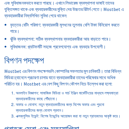
এবং সুবিধাজনকভাবে করতে পারছে। এখানে লিভারেজ ব্যবস্থাপনা ভাষাই তাদের
যুক্তিসঙ্গত থাকে এবং ব্যবহারকারীদের মুক্তি দেয় উচ্চতর রিটার্ন পেতে। Mostbet এ
ব্যবহারকারীরা নিম্নলিখিত সুবিধা পেয়ে থাকেন:
বৃহত্তর বেটিং পরিমাণ: ব্যবহারকারী মূলধনের তুলনায় বেশি টাকা বিনিয়োগ করতে
পারে।
ঝুঁকি ব্যবস্থাপনা: সঠিক ব্যবস্থাপনায় ব্যবহারকারীরা আয় বাড়াতে পারে।
সুবিধাজনক: প্ল্যাটফর্মটি সহজে প্রবেশযোগ্য এবং ব্যবহার উপযোগী।
বিপণন পদক্ষেপ
Mostbet এর বিপণন পদক্ষেপগুলি কোম্পানির সফলতার মূল চাবিকাঠি। তারা বিভিন্ন
মিডিয়া চ্যানেলে প্রচারণা চালায় যাতে ব্যবহারকারীরা তাদের পরিষেবার সাথে অধিক
পরিচিত হয়। Mostbet এর বেশ কিছু বিপণন কৌশল নিচে উল্লেখ করা হলো:
অনলাইন বিজ্ঞাপন: সামাজিক মিডিয়া ও সার্চ ইঞ্জিন মার্কেটিংয়ের মাধ্যমে লক্ষ্যমাত্রা
ব্যবহারকারীদের কাছে পৌঁছানো।
অফার ও বোনাস: নতুন ব্যবহারকারীদের জন্য বিশেষ অফার এবং পুরনো
ব্যবহারকারীদের জন্য বোনাস প্রদান।
এক্সক্লুসিভ ইভেন্ট: বিশেষ ইভেন্টের আয়োজন করা যা নতুন গ্রাহকদের আকৃষ্ট করে।