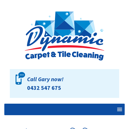
Call Gary now!
0432 547 675