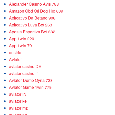
Alexander Casino Avis 788
Amazon Cbd Oil Dog Hip 639
Aplicativo Da Betano 908
Aplicativo Luva Bet 263
Aposta Esportiva Bet 682
App 1win 220
App 1win 79
austria
Aviator
aviator casino DE
aviator casino fr
Aviator Demo Oyna 728
Aviator Game 1win 779
aviator IN
aviator ke
aviator mz
aviator ng