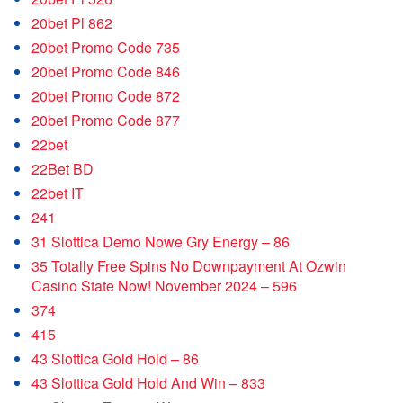
20bet Pl 862
20bet Promo Code 735
20bet Promo Code 846
20bet Promo Code 872
20bet Promo Code 877
22bet
22Bet BD
22bet IT
241
31 Slottica Demo Nowe Gry Energy – 86
35 Totally Free Spins No Downpayment At Ozwin
Casino State Now! November 2024 – 596
374
415
43 Slottica Gold Hold – 86
43 Slottica Gold Hold And Win – 833