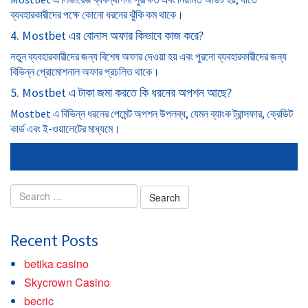
ব্যবহারকারীদের পক্ষে কোনো ধরনের ঝুঁকি কম থাকে।
4. Mostbet এর বোনাস অফার কিভাবে কাজ করে?
নতুন ব্যবহারকারীদের জন্য বিশেষ অফার দেওয়া হয় এবং পুরনো ব্যবহারকারীদের জন্য
বিভিন্ন প্রোমোশনাল অফার প্রচলিত থাকে।
5. Mostbet এ টাকা জমা করতে কি ধরনের অপশন আছে?
Mostbet এ বিভিন্ন ধরনের পেমেন্ট অপশন উপলব্ধ, যেমন ব্যাংক ট্রান্সফার, ক্রেডিট
কার্ড এবং ই-ওয়ালেটের মাধ্যমে।
Search
for:
Recent Posts
betika casino
Skycrown Casino
becric