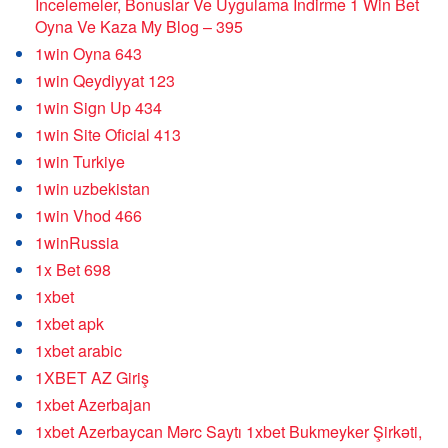
Incelemeler, Bonuslar Ve Uygulama Indirme 1 Win Bet
Oyna Ve Kaza My Blog – 395
1win Oyna 643
1win Qeydiyyat 123
1win Sign Up 434
1win Site Oficial 413
1win Turkiye
1win uzbekistan
1win Vhod 466
1winRussia
1x Bet 698
1xbet
1xbet apk
1xbet arabic
1XBET AZ Giriş
1xbet Azerbajan
1xbet Azerbaycan Mərc Saytı 1xbet Bukmeyker Şirkəti,