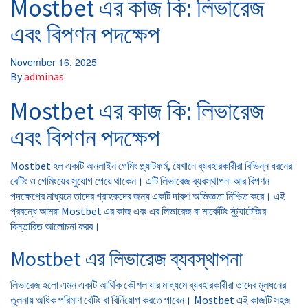
Mostbet এর কাজ কি: লিভারেজ
এবং বিপণন পদক্ষেপ
November 16, 2025
By
adminas
Mostbet এর কাজ কি: লিভারেজ
এবং বিপণন পদক্ষেপ
Mostbet হল একটি অনলাইন গেমিং প্ল্যাটফর্ম, যেখানে ব্যবহারকারীরা বিভিন্ন ধরনের
বেটিং ও গেমিংয়ের সুযোগ পেয়ে থাকেন। এটি লিভারেজ ব্যবস্থাপনা আর বিপণন
পদক্ষেপের মাধ্যমে তাদের গ্রাহকদের জন্য একটি দারুণ অভিজ্ঞতা নিশ্চিত করে। এই
প্রবন্ধে আমরা Mostbet এর কাজ এবং এর লিভারেজ বা মার্কেটিং স্ট্র্যাটেজির
বিস্তারিত আলোচনা করব।
Mostbet এর লিভারেজ ব্যবস্থাপনা
লিভারেজ হলো এমন একটি আর্থিক কৌশল যার মাধ্যমে ব্যবহারকারীরা তাদের মূলধনের
তুলনায় অধিক পরিমাণ বেটিং বা বিনিয়োগ করতে পারেন। Mostbet এই কাজটি সহজ