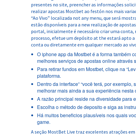
presentes no site, preencher as informações solicit
realizar apostas Mostbet ao festón nos mais vari
“Ao Vivo” localizada not any menu, que será most
estão disponíveis para a new realização de apostas
portal, inicialmente é necessário criar uma conta,
processo, efetue um depósito at the estará apto a 
conta ou diretamente em qualquer mercado ao vivo
O iphone app da Mostbet é a forma também con
melhores serviços de apostas online através 
Para retirar fundos em Mostbet, clique na “Le
plataforma.
Dentro da interface” “você terá, por exemplo
melhorar mais ainda a sua experiência nesta 
A razão principal reside na diversidade para e
Escolha o método de deposito e siga as instru
Há muitos beneficios plausíveis nos quais vo
game.
A seção MostBet Live traz excelentes atrações em 