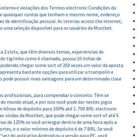
 sistema e violações dos Termos electronic Condições da
nte quaisquer contas que tenham o mesmo nome, endereço
 de identificação pessoal. As loterias across the internet,
ão uma seleção disponível para os usuários da Mostbet.
ta 2 slots, que têm diversos temas, experiencias de
 do tigrinho como é chamado, possui 10 linhas de
 podendo chegar some sort of 250 vezes um valor da aposta
apresenta bastante opções para utilizar a trampolín e
 pode possuir mais vantagens para um determinado clase
s profissionais, para compendiar o conceito. Têm se
do mundo atual, e por isso você pode dar nestes jogos
 bônus de depósito para 100% até 1. 700 BRL electronic
oas-vindas da Mostbet, que pode chegar some sort of até 5
nus de 125% se você arriesgar dentro de uma hora após a
ortes, e o valor mínimo de depósito é de 7 BRL. Se você
“vez do aplicativo Android ou a versão para PC, você