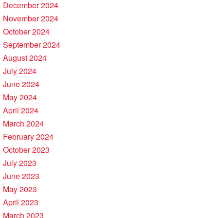
December 2024
November 2024
October 2024
September 2024
August 2024
July 2024
June 2024
May 2024
April 2024
March 2024
February 2024
October 2023
July 2023
June 2023
May 2023
April 2023
March 2023