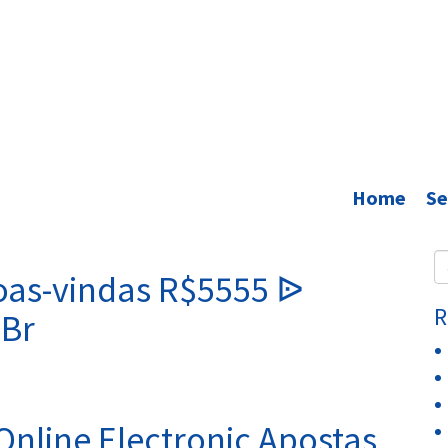
Home
Se
Se
oas-vindas R$5555 ᐉ
fo
R
 Br
 Online Electronic Apostas