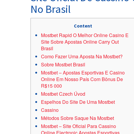
No Brasil
Content
Mostbet Rapid O Melhor Online Casino E
Site Sobre Apostas Online Carry Out
Brasil
Como Fazer Uma Aposta Na Mostbet?
Sobre Mostbet Brasil
Mostbet – Apostas Esportivas E Casino
Online Em Nosso País Com Bônus De
R$15 000
Mostbet Czech Úvod
Espelhos Do Site De Uma Mostbet
Cassino
Métodos Sobre Saque Na Mostbet
Mostbet – Site Oficial Para Cassino
Online Electronic Apostas Esportivas