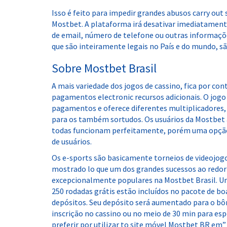
Isso é feito para impedir grandes abusos carry out
Mostbet. A plataforma irá desativar imediatame
de email, número de telefone ou outras informações
que são inteiramente legais no País e do mundo, s
Sobre Mostbet Brasil
A mais variedade dos jogos de cassino, fica por con
pagamentos electronic recursos adicionais. O jogo
pagamentos e oferece diferentes multiplicadores,
para os também sortudos. Os usuários da Mostbet 
todas funcionam perfeitamente, porém uma opção
de usuários.
Os e-sports são basicamente torneios de videojogo
mostrado lo que um dos grandes sucessos ao redor 
excepcionalmente populares na Mostbet Brasil. Um
250 rodadas grátis estão incluídos no pacote de b
depósitos. Seu depósito será aumentado para o bô
inscrição no cassino ou no meio de 30 min para esp
preferir por utilizar to site móvel Mostbet BR em” 