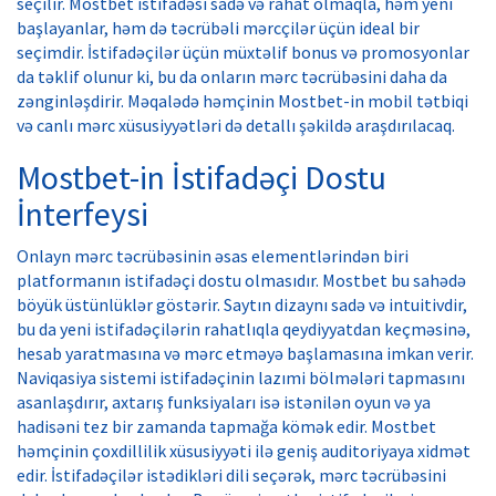
seçilir. Mostbet istifadəsi sadə və rahat olmaqla, həm yeni
başlayanlar, həm də təcrübəli mərcçilər üçün ideal bir
seçimdir. İstifadəçilər üçün müxtəlif bonus və promosyonlar
da təklif olunur ki, bu da onların mərc təcrübəsini daha da
zənginləşdirir. Məqalədə həmçinin Mostbet-in mobil tətbiqi
və canlı mərc xüsusiyyətləri də detallı şəkildə araşdırılacaq.
Mostbet-in İstifadəçi Dostu
İnterfeysi
Onlayn mərc təcrübəsinin əsas elementlərindən biri
platformanın istifadəçi dostu olmasıdır. Mostbet bu sahədə
böyük üstünlüklər göstərir. Saytın dizaynı sadə və intuitivdir,
bu da yeni istifadəçilərin rahatlıqla qeydiyyatdan keçməsinə,
hesab yaratmasına və mərc etməyə başlamasına imkan verir.
Naviqasiya sistemi istifadəçinin lazımi bölmələri tapmasını
asanlaşdırır, axtarış funksiyaları isə istənilən oyun və ya
hadisəni tez bir zamanda tapmağa kömək edir. Mostbet
həmçinin çoxdillilik xüsusiyyəti ilə geniş auditoriyaya xidmət
edir. İstifadəçilər istədikləri dili seçərək, mərc təcrübəsini