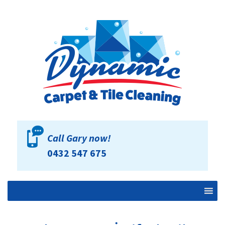
Call Gary now!
0432 547 675