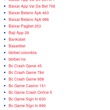
Baixar App Vai De Bet 756
Baixar Betano Apk 463
Baixar Betano Apk 986
Baixar Pagbet 253
Baji App 29
Bankobet
Basaribet
bbrbet colombia
bbrbet mx
Bc Crash Game 45
Bc Crash Game 784
Bc Crash Game 958
Bc Game Casino 151
Bc Game Crash Online 5
Bc Game Sign In 630
Bc Game Sign In 899