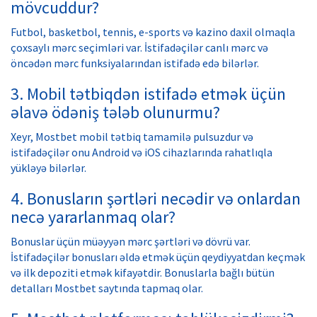
mövcuddur?
Futbol, basketbol, tennis, e-sports və kazino daxil olmaqla
çoxsaylı mərc seçimləri var. İstifadəçilər canlı mərc və
öncədən mərc funksiyalarından istifadə edə bilərlər.
3. Mobil tətbiqdən istifadə etmək üçün
əlavə ödəniş tələb olunurmu?
Xeyr, Mostbet mobil tətbiq tamamilə pulsuzdur və
istifadəçilər onu Android və iOS cihazlarında rahatlıqla
yükləyə bilərlər.
4. Bonusların şərtləri necədir və onlardan
necə yararlanmaq olar?
Bonuslar üçün müəyyən mərc şərtləri və dövrü var.
İstifadəçilər bonusları əldə etmək üçün qeydiyyatdan keçmək
və ilk depoziti etmək kifayətdir. Bonuslarla bağlı bütün
detalları Mostbet saytında tapmaq olar.