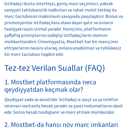
İstifadəçi dostu interfeysi, geniş mərc seçimləri, yüksək
səviyyəli təhlükəsizlik tədbirləri və rahat mobil tətbiqi ilə
mərc təcrübəsini maksimum səviyyədə yaxşılaşdırır. Bonus və
promosyonlar istifadəçilərə əlavə dəyər qatır və onların
fəaliyyəti üçün stimul yaradır. Həmçinin, platformanın
şəffaflıq prinsiplərinə sadiqliyi istifadəçilərin inamını
möhkəmləndirir. Ümumiyyətlə, Mostbet hər bir mərcçinin
ehtiyaclarını nəzərə alaraq, onlara unudulmaz və təhlükəsiz
bir mərc təcrübəsi təqdim edir.
Tez-tez Verilən Suallar (FAQ)
1. Mostbet platformasında necə
qeydiyyatdan keçmək olar?
Qeydiyyat sadə və sürətlidir. İstifadəçi e-poçt və ya telefon
nömrəsi vasitəsilə hesab yaradır və şəxsi məlumatlarını daxil
edir. Sonra hesab təsdiqlənir və mərc etmək mümkündür.
2. Mostbet-də hansı növ mərc imkanları