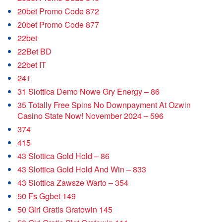
20bet Promo Code 872
20bet Promo Code 877
22bet
22Bet BD
22bet IT
241
31 Slottica Demo Nowe Gry Energy – 86
35 Totally Free Spins No Downpayment At Ozwin
Casino State Now! November 2024 – 596
374
415
43 Slottica Gold Hold – 86
43 Slottica Gold Hold And Win – 833
43 Slottica Zawsze Warto – 354
50 Fs Ggbet 149
50 Giri Gratis Gratowin 145