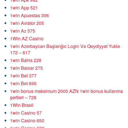
1win App 521
1win Apuestas 306
1win Aviator 205
1win Az 575
1Win AZ Casino
1win Azerbaycan Başlanğıc Login Və Qeydiyyat Yukle
172 – 617
1win Bahis 228
1win Baixar 275
1win Bet 377
1win Bet 690
1win bonus maksimum 2000 AZN 1win bonus kullanma
şərtləri – 728
1Win Brasil
1win Casino 57
1win Casino 650