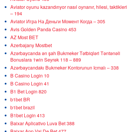
Aviator oyunu kazandırıyor nasıl oynanır, hilesi, taktikleri
– 194
Aviator Игра На Деньги Момент Когда – 305
Avis Golden Panda Casino 453
AZ Most BET
Azerbajany Mostbet
Azərbaycanda ən şah Bukmeker Tətbiqləri Təntənəli
Bonuslara 1win Seyrək 118 – 889
Azərbaycandakı Bukmeker Kontorunun Icmalı – 338
B Casino Login 10
B Casino Login 41
B1 Bet Login 820
b1bet BR
b1bet brazil
B1bet Login 413
Baixar Aplicativo Luva Bet 388
Baixar App Vai De Bet 477