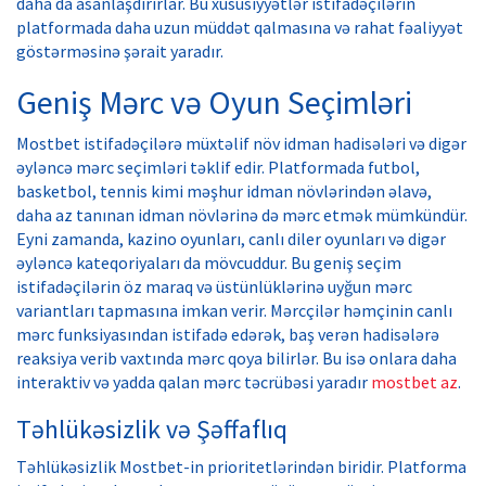
daha da asanlaşdırırlar. Bu xüsusiyyətlər istifadəçilərin
platformada daha uzun müddət qalmasına və rahat fəaliyyət
göstərməsinə şərait yaradır.
Geniş Mərc və Oyun Seçimləri
Mostbet istifadəçilərə müxtəlif növ idman hadisələri və digər
əyləncə mərc seçimləri təklif edir. Platformada futbol,
basketbol, tennis kimi məşhur idman növlərindən əlavə,
daha az tanınan idman növlərinə də mərc etmək mümkündür.
Eyni zamanda, kazino oyunları, canlı diler oyunları və digər
əyləncə kateqoriyaları da mövcuddur. Bu geniş seçim
istifadəçilərin öz maraq və üstünlüklərinə uyğun mərc
variantları tapmasına imkan verir. Mərcçilər həmçinin canlı
mərc funksiyasından istifadə edərək, baş verən hadisələrə
reaksiya verib vaxtında mərc qoya bilirlər. Bu isə onlara daha
interaktiv və yadda qalan mərc təcrübəsi yaradır
mostbet az
.
Təhlükəsizlik və Şəffaflıq
Təhlükəsizlik Mostbet-in prioritetlərindən biridir. Platforma