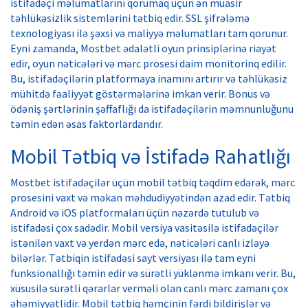
istifadəçi məlumatlarını qorumaq üçün ən müasir
təhlükəsizlik sistemlərini tətbiq edir. SSL şifrələmə
texnologiyası ilə şəxsi və maliyyə məlumatları tam qorunur.
Eyni zamanda, Mostbet ədalətli oyun prinsiplərinə riayət
edir, oyun nəticələri və mərc prosesi daim monitorinq edilir.
Bu, istifadəçilərin platformaya inamını artırır və təhlükəsiz
mühitdə fəaliyyət göstərmələrinə imkan verir. Bonus və
ödəniş şərtlərinin şəffaflığı da istifadəçilərin məmnunluğunu
təmin edən əsas faktorlardandır.
Mobil Tətbiq və İstifadə Rahatlığı
Mostbet istifadəçilər üçün mobil tətbiq təqdim edərək, mərc
prosesini vaxt və məkan məhdudiyyətindən azad edir. Tətbiq
Android və iOS platformaları üçün nəzərdə tutulub və
istifadəsi çox sadədir. Mobil versiya vasitəsilə istifadəçilər
istənilən vaxt və yerdən mərc edə, nəticələri canlı izləyə
bilərlər. Tətbiqin istifadəsi sayt versiyası ilə tam eyni
funksionallığı təmin edir və sürətli yüklənmə imkanı verir. Bu,
xüsusilə sürətli qərarlar verməli olan canlı mərc zamanı çox
əhəmiyyətlidir. Mobil tətbiq həmçinin fərdi bildirişlər və