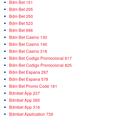
Bdm Bet 151
Bdm Bet 205
Bdm Bet 250
Bdm Bet 523
Bdm Bet 696
Bdm Bet Casino 130
Bdm Bet Casino 140
Bdm Bet Casino 318
Bdm Bet Codigo Promocional 617
Bdm Bet Codigo Promocional 825
Bdm Bet Espana 297
Bdm Bet Espana 578
Bdm Bet Promo Code 181
Bdmbet App 237
Bdmbet App 265
Bdmbet App 316
Bdmbet Application 739