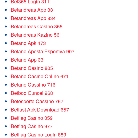
Bet365 Login 311
Betandreas App 33
Betandreas App 834
Betandreas Casino 355
Betandreas Kazino 561
Betano Apk 473
Betano Aposta Esportiva 907
Betano App 33
Betano Casino 805
Betano Casino Online 671
Betano Cassino 716
Betboo Guncel 968
Betesporte Cassino 767
Betfast Apk Download 657
Betflag Casino 359
Betflag Casino 977
Betflag Casino Login 889