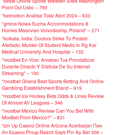
"beste Online Sporte Wedden Sites Washington
Point Out Usbc – 793
"betmotion Análise Total Abril 2024 – 633
"gmina Nowa Sucha Accommodations &
Homes Masovian Voivodeship, Poland" – 271
"kolkata, India: Doctors Strike To Protest
Afeitado, Murder Of Student Medic In Rg Kar
Medical University And Hospital – 132
"mostbet En Vivo: Anverso Tus Pronósticos
Durante Directo Y Disfruta De Su Internet
Streaming" – 100
"mostbet Ghana Best Sports Betting And Online
Gambling Establishment Brand – 619
"mostbet Ice Hockey Bets Odds & Lines Review
Of Almost All Leagues – 346
"mostbet Mexico Review Can You Bet With
Mostbet From Mexico?" – 831
"pin Up Casino Online Arizona Azerbaijan Пин
Ап Казино Pinup Rəsmi Saytı Pin Ap Bet 306 –