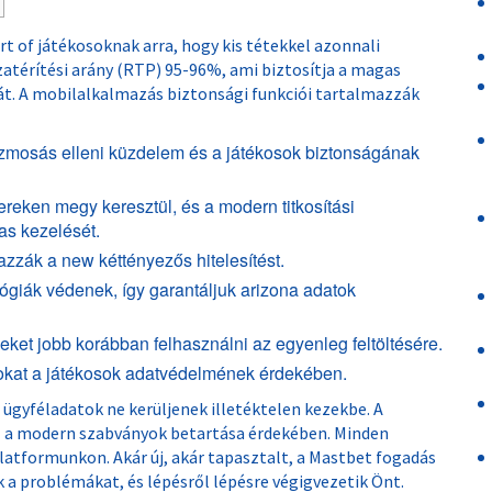
t of játékosoknak arra, hogy kis tétekkel azonnali
atérítési arány (RTP) 95-96%, ami biztosítja a magas
át. A mobilalkalmazás biztonsági funkciói tartalmazzák
énzmosás elleni küzdelem és a játékosok biztonságának
reken megy keresztül, és a modern titkosítási
as kezelését.
azzák a new kéttényezős hitelesítést.
lógiák védenek, így garantáljuk arizona adatok
eket jobb korábban felhasználni az egyenleg feltöltésére.
tokat a játékosok adatvédelmének érdekében.
 ügyféladatok ne kerüljenek illetéktelen kezekbe. A
 a modern szabványok betartása érdekében. Minden
platformunkon. Akár új, akár tapasztalt, a Mastbet fogadás
 a problémákat, és lépésről lépésre végigvezetik Önt.