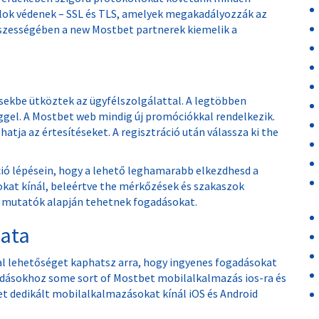
lok védenek – SSL és TLS, amelyek megakadályozzák az
sszességében a new Mostbet partnerek kiemelik a
ekbe ütköztek az ügyfélszolgálattal. A legtöbben
ggel. A Mostbet web mindig új promóciókkal rendelkezik.
atja az értesítéseket. A regisztráció után válassza ki the
ció lépésein, hogy a lehető leghamarabb elkezdhesd a
okat kínál, beleértve the mérkőzések és szakaszok
i mutatók alapján tehetnek fogadásokat.
lata
l lehetőséget kaphatsz arra, hogy ingyenes fogadásokat
adásokhoz some sort of Mostbet mobilalkalmazás ios-ra és
bet dedikált mobilalkalmazásokat kínál iOS és Android