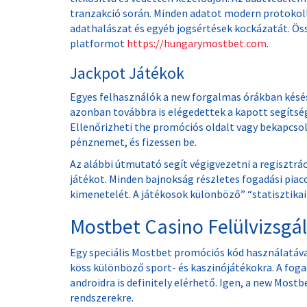
tranzakció során. Minden adatot modern protokol
adathalászat és egyéb jogsértések kockázatát. Ö
platformot
https://hungarymostbet.com
.
Jackpot Játékok
Egyes felhasználók a new forgalmas órákban késés
azonban továbbra is elégedettek a kapott segítsé
Ellenőrizheti the promóciós oldalt vagy bekapcsolh
pénznemet, és fizessen be.
Az alábbi útmutató segít végigvezetni a regisztrá
játékot. Minden bajnokság részletes fogadási piac
kimenetelét. A játékosok különböző” “statisztika
Mostbet Casino Felülvizsgá
Egy speciális Mostbet promóciós kód használatáva
köss különböző sport- és kaszinójátékokra. A fog
androidra is definitely elérhető. Igen, a new Most
rendszerekre.