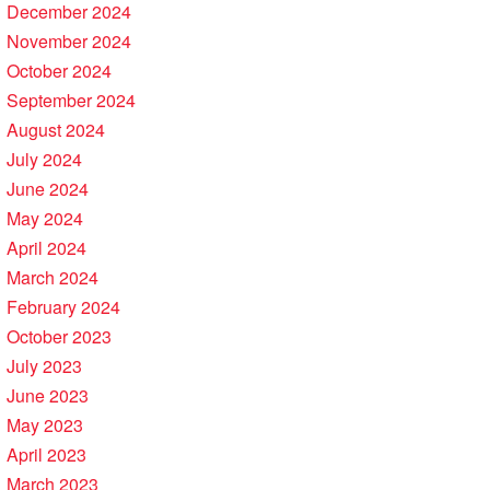
December 2024
November 2024
October 2024
September 2024
August 2024
July 2024
June 2024
May 2024
April 2024
March 2024
February 2024
October 2023
July 2023
June 2023
May 2023
April 2023
March 2023