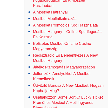
Fogadóirodában És A Mostbet
Kaszinóban
A Mostbet Hátrányai
Mostbet Mobilalkalmazás
A Mostbet Promóciós Kód Használata
Mostbet Hungary – Online Sportfogadás
És Kaszinó
Befizetés Mostbet On Line Casino
Magyarország
Regisztráció És Bejelentkezés A New
Mostbet Hungary
Játékos-támogatás Magyarországon
Jellemzők, Amelyekkel A Mostbet
Kiemelkedik
Üdvözlő Bónusz A New Mostbet: Hogyan
Kaphatja Meg?
Csatlakozzon Some Sort Of Lucky Ticket
Promóhoz Mostbet A Heti Ingyenes
Pörgetésekért