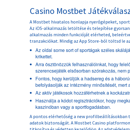
Casino Mostbet Játékválas
A Mostbet hivatalos honlapja nyerőgépeket, sportf
Az iOS-alkalmazás letöltése és telepítése gyorsan 
alkalmazás minden funkcióját elérheted, beleértv
tranzakciókat. Mindig az App Store-ból töltsd le 
Az oldal some sort of sportágak széles skáláját 
krikettet.
Arra ösztönözzük felhasználóinkat, hogy felel
szerencsejáték elsősorban szórakozás, nem 
Fontos, hogy kerüljük a hadsereg és a háború
befolyásolják az intézmény minősítését, mert 
Az aktív játékosok hozzáférhetnek a kockázat
Használja a kódot regisztrációkor, hogy megk
kaszinóban vagy a sportfogadásban.
A pontos elérhetőség a new profilbeállításokban 
adatok biztonságát. A Mostbet Casino platformon
titkosítva és védetten kezelődjön. Az adatvédele