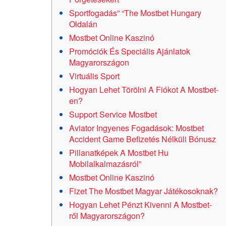
Sportfogadás” “The Mostbet Hungary
Oldalán
Mostbet Online Kaszinó
Promóciók És Speciális Ajánlatok
Magyarországon
Virtuális Sport
Hogyan Lehet Törölni A Fiókot A Mostbet-
en?
Support Service Mostbet
Aviator Ingyenes Fogadások: Mostbet
Accident Game Befizetés Nélküli Bónusz
Pillanatképek A Mostbet Hu
Mobilalkalmazásról”
Mostbet Online Kaszinó
Fizet The Mostbet Magyar Játékosoknak?
Hogyan Lehet Pénzt Kivenni A Mostbet-
ről Magyarországon?