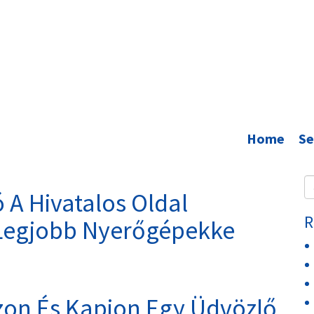
Home
Se
Se
 A Hivatalos Oldal
fo
R
A Legjobb Nyerőgépekke
szon És Kapjon Egy Üdvözlő