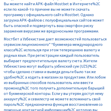
Вы можете найти APK-файл Mostbet в Интернете%2C
если по какой-то причине вы не можете скачать
программу с официального сайта Mostbet. Однако
загрузка APK-файлов с полуофициальных сайтов может
быть опасной и подвергнуть ваш смартфон риску
заражения вирусами же вредоносными программами.
Мостбет а Узбекистане дает возможностей пользоваться
сервисом лицензионного” “букмекера международного
класса%2C используя при этом теперешнюю валюту и
родных язык. При регистрации каждый пользователь
выбирает предпочтительную валюту счета. Жители
Узбекистана могут выбрать узбекский сум (UZS)%2C
чтобы сделано ставки и выведя деньги было так же
удобно%2C а ходить в магазин за продуктами. Или лобом
из выбранных способов пользователь или ввести
промокод%2C того получить дополнительную барышей
от букмекерской конторы. Если у вы утерян доступ нему
аккаунту%2C и севилестр не можете вспоминать свой
пароль%2C предназначена функция восстановления со
помощью контактной информации%2C которую вы