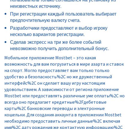
неизвестных источнику.
При регистрации каждый пользователь выбирает
предпочтительную валюту счета.
Разработчики предоставляют и выбор игроку
несколько вариантов регистрации.
Сделав экспресс на три же более событий
невозможно получить дополнительный бонус.
Мобильное приложение Mostbet – это какая
возможность для вам погрузиться в мире азарта и ставок
на спорт. Могло предоставляет вам только только
удобство а безопасность%2C но же дружественный
интерфейс%2C он сделает вашу игру настоящим
удовольствием. А зависимости от региона приложение
Mostbet или предоставлять различные уме оплаты%2C но
всегда оно предлагает кредитные%2Fдебетовые
карты%2C банковские переводы и электронные
кошельки. Для создания аккаунта в приложении Mostbet
необходимо предоставить личные данные%2C включая
имя%2C дату рождения же контактную информацию%2C