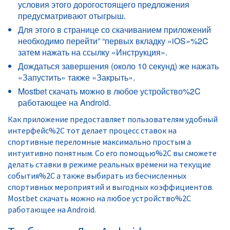
условия этого дорогостоящего предложения
предусматривают отыгрыш.
Для этого в странице со скачиванием приложений
необходимо перейти” “первых вкладку «iOS»%2C
затем нажать на ссылку «Инструкция».
Дождаться завершения (около 10 секунд) же нажать
«Запустить» также «Закрыть».
Mostbet скачать можно в любое устройство%2C
работающее на Android.
Как приложение предоставляет пользователям удобный
интерфейс%2C тот делает процесс ставок на
спортивные переломные максимально простым а
интуитивно понятным. Со его помощью%2C вы сможете
делать ставки в режиме реальных времени на текущие
события%2C а также выбирать из бесчисленных
спортивных мероприятий и выгодных коэффициентов.
Mostbet скачать можно на любое устройство%2C
работающее на Android.