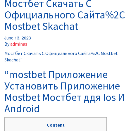
Мостбет Скачать С
Официального Сайта%2C
Mostbet Skachat
June 13, 2023
By
adminas
Мостбет Скачать С Официального Сайта%2C Mostbet
Skachat”
“mostbet Приложение
Установить Приложение
Mostbet Мостбет ддя Ios И
Android
Content