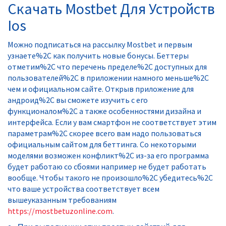
Скачать Mostbet Для Устройств
Ios
Можно подписаться на рассылку Mostbet и первым
узнаете%2C как получить новые бонусы. Беттеры
отметим%2C что перечень пределе%2C доступных для
пользователей%2C в приложении намного меньше%2C
чем и официальном сайте. Открыв приложение для
андроид%2C вы сможете изучить с его
функционалом%2C а также особенностями дизайна и
интерфейса. Если у вам смартфон не соответствует этим
параметрам%2C скорее всего вам надо пользоваться
официальным сайтом для беттинга. Со некоторыми
моделями возможен конфликт%2C из-за его программа
будет работаю со сбоями например не будет работать
вообще. Чтобы такого не произошло%2C убедитесь%2C
что ваше устройства соответствует всем
вышеуказанным требованиям
https://mostbetuzonline.com
.