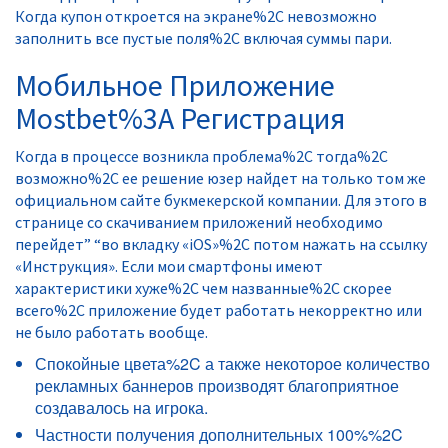
Когда купон откроется на экране%2C невозможно
заполнить все пустые поля%2C включая суммы пари.
Мобильное Приложение
Mostbet%3A Регистрация
Когда в процессе возникла проблема%2C тогда%2C
возможно%2C ее решение юзер найдет на только том же
официальном сайте букмекерской компании. Для этого в
странице со скачиванием приложений необходимо
перейдет” “во вкладку «iOS»%2C потом нажать на ссылку
«Инструкция». Если мои смартфоны имеют
характеристики хуже%2C чем названные%2C скорее
всего%2C приложение будет работать некорректно или
не было работать вообще.
Спокойные цвета%2C а также некоторое количество
рекламных баннеров производят благоприятное
создавалось на игрока.
Частности получения дополнительных 100%%2C