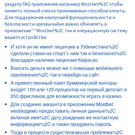
разделу FAQ приложения например Mostbet%2C чтобы
заиметь полный список принимаемых способов оплаты.
Дли поддержания наилучшей функциональности и
безопасности чрезвычайно важно обновлять а
приложение” “Mostbet%2C так и операционную систему
вашего устройства.
И хотя он не имеет лицензии в Узбекистане%2C
сделали ставки на спорт с ним так и безопасно%2C
благодаря наличию лицензии Кюрасао.
Вносить деньги можно же с помощью мобильного
приложения%2C так и перейдя на сайт.
А приветственный пакет букмекерской конторы
входят 100 или 125 процентов на первый депозит и
250 фриспинов для возможности играть в казино.
Для создания аккаунта в приложении Mostbet
необходимо предоставить личная данные%2C
включая имя%2C дату рождения же контактную
информацию%2C а также придумать пароль.
Тогда в процессе существовавшая проблема%2C