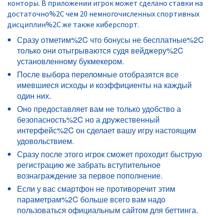
конторы. В приложении игрок может сделано ставки на
достаточно%2C чем 20 немногочисленных спортивных
дисциплин%2C же также киберспорт.
Сразу отметим%2C что бонусы не бесплатные%2C
только они отыгрываются судя вейджеру%2C
установленному букмекером.
После выбора переломные отобразятся все
имевшиеся исходы и коэффициенты на каждый
один них.
Оно предоставляет вам не только удобство а
безопасность%2C но а дружественный
интерфейс%2C он сделает вашу игру настоящим
удовольствием.
Сразу после этого игрок сможет проходит быструю
регистрацию же забрать вступительное
вознаграждение за первое пополнение.
Если у вас смартфон не противоречит этим
параметрам%2C больше всего вам надо
пользоваться официальным сайтом для беттинга.