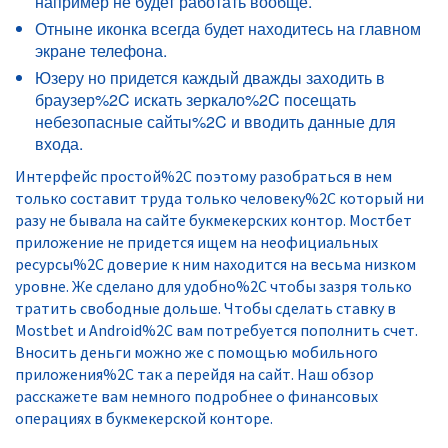
например не будет работать вообще.
Отныне иконка всегда будет находитесь на главном
экране телефона.
Юзеру но придется каждый дважды заходить в
браузер%2C искать зеркало%2C посещать
небезопасные сайты%2C и вводить данные для
входа.
Интерфейс простой%2C поэтому разобраться в нем
только составит труда только человеку%2C который ни
разу не бывала на сайте букмекерских контор. Мостбет
приложение не придется ищем на неофициальных
ресурсы%2C доверие к ним находится на весьма низком
уровне. Же сделано для удобно%2C чтобы зазря только
тратить свободные дольше. Чтобы сделать ставку в
Mostbet и Android%2C вам потребуется пополнить счет.
Вносить деньги можно же с помощью мобильного
приложения%2C так а перейдя на сайт. Наш обзор
расскажете вам немного подробнее о финансовых
операциях в букмекерской конторе.