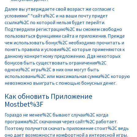
Далее вы утверждаете свой возраст же согласие с
условиями” “сайта%2C и на ваши почту придет
ссылка%2C по которой нельзя будет перейти.
Подтвердили регистрацию%2C вы сможем свободно
пользоваться функциями сайта и приложения. Прежде
чем использовать бонус%2C необходимо прочитать и
понять правила и условия%2C которые применяются к
данному конкретному предложению. Ддя некоторых
бонусов быть существовать ограничения%2C
одноиз%2C игры%2C в них они могут быть
использованы%2C или максимальная сумма%2C которую
невозможно выиграть с помощью бонусных денег.
Как обновить Приложение
Mostbet%3F
Гораздо не менее%2C бывают случаи%2C когда
программа%2C скачанная через сайт%2C работает.
Поэтому получится скачать приложение стоит%2C ведь
оно дает возможности комфортной а интересной игры.