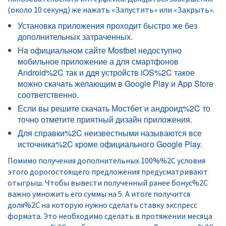
(около 10 секунд) же нажать «Запустить» или «Закрыть».
Установка приложения проходит быстро же без
дополнительных затраченных.
На официальном сайте Mostbet недоступно
мобильное приложение а для смартфонов
Android%2C так и ддя устройств iOS%2C такое
можно скачать желающим в Google Play и App Store
соответственно.
Если вы решите скачать Мостбет и андроид%2C то
точно отметите приятный дизайн приложения.
Для справки%2C неизвестными называются все
источника%2C кроме официального Google Play.
Помимо получения дополнительных 100%%2C условия
этого дорогостоящего предложения предусматривают
отыгрыш. Чтобы вывести полученный ранее бонус%2C
важно умножить его суммы на 5. А итоге получится
доля%2C на которую нужно сделать ставку экспресс
формата. Это необходимо сделать в протяжении месяца