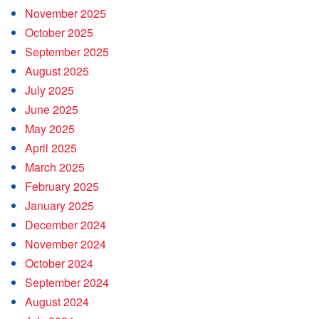
November 2025
October 2025
September 2025
August 2025
July 2025
June 2025
May 2025
April 2025
March 2025
February 2025
January 2025
December 2024
November 2024
October 2024
September 2024
August 2024