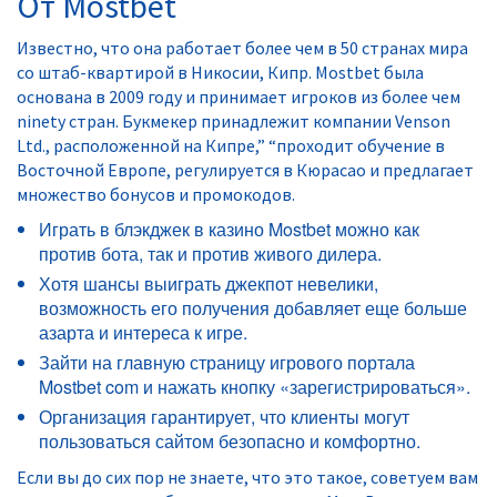
От Mostbet
Известно, что она работает более чем в 50 странах мира
со штаб-квартирой в Никосии, Кипр. Mostbet была
основана в 2009 году и принимает игроков из более чем
ninety стран. Букмекер принадлежит компании Venson
Ltd., расположенной на Кипре,” “проходит обучение в
Восточной Европе, регулируется в Кюрасао и предлагает
множество бонусов и промокодов.
Играть в блэкджек в казино Mostbet можно как
против бота, так и против живого дилера.
Хотя шансы выиграть джекпот невелики,
возможность его получения добавляет еще больше
азарта и интереса к игре.
Зайти на главную страницу игрового портала
Mostbet com и нажать кнопку «зарегистрироваться».
Организация гарантирует, что клиенты могут
пользоваться сайтом безопасно и комфортно.
Если вы до сих пор не знаете, что это такое, советуем вам