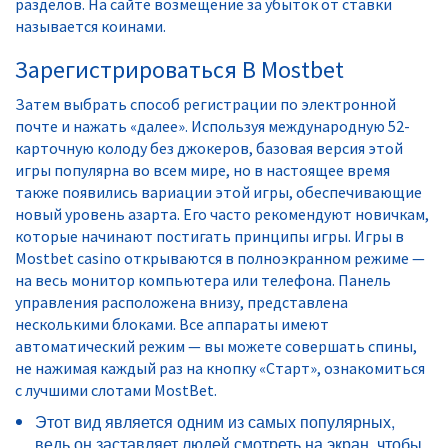
разделов. На сайте возмещение за убыток от ставки
называется коинами.
Зарегистрироваться В Mostbet
Затем выбрать способ регистрации по электронной
почте и нажать «далее». Используя международную 52-
карточную колоду без джокеров, базовая версия этой
игры популярна во всем мире, но в настоящее время
также появились вариации этой игры, обеспечивающие
новый уровень азарта. Его часто рекомендуют новичкам,
которые начинают постигать принципы игры. Игры в
Mostbet casino открываются в полноэкранном режиме —
на весь монитор компьютера или телефона. Панель
управления расположена внизу, представлена
несколькими блоками. Все аппараты имеют
автоматический режим — вы можете совершать спины,
не нажимая каждый раз на кнопку «Старт», ознакомиться
с лучшими слотами MostBet.
Этот вид является одним из самых популярных,
ведь он заставляет людей смотреть на экран, чтобы