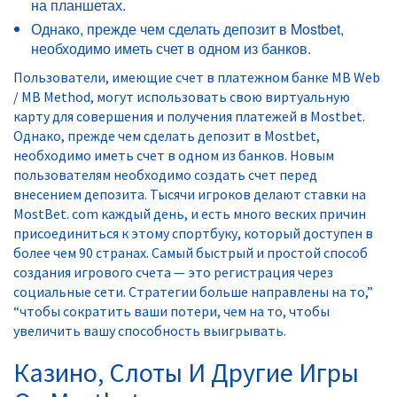
на планшетах.
Однако, прежде чем сделать депозит в Mostbet,
необходимо иметь счет в одном из банков.
Пользователи, имеющие счет в платежном банке MB Web
/ MB Method, могут использовать свою виртуальную
карту для совершения и получения платежей в Mostbet.
Однако, прежде чем сделать депозит в Mostbet,
необходимо иметь счет в одном из банков. Новым
пользователям необходимо создать счет перед
внесением депозита. Тысячи игроков делают ставки на
MostBet. com каждый день, и есть много веских причин
присоединиться к этому спортбуку, который доступен в
более чем 90 странах. Самый быстрый и простой способ
создания игрового счета — это регистрация через
социальные сети. Стратегии больше направлены на то,”
“чтобы сократить ваши потери, чем на то, чтобы
увеличить вашу способность выигрывать.
Казино, Слоты И Другие Игры