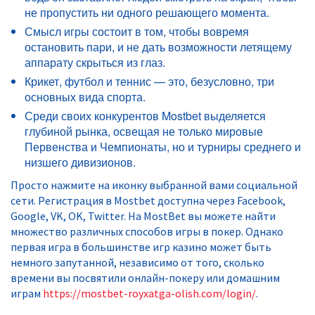
не пропустить ни одного решающего момента.
Смысл игры состоит в том, чтобы вовремя
остановить пари, и не дать возможности летящему
аппарату скрыться из глаз.
Крикет, футбол и теннис — это, безусловно, три
основных вида спорта.
Среди своих конкурентов Mostbet выделяется
глубиной рынка, освещая не только мировые
Первенства и Чемпионаты, но и турниры среднего и
низшего дивизионов.
Просто нажмите на иконку выбранной вами социальной
сети. Регистрация в Mostbet доступна через Facebook,
Google, VK, OK, Twitter. На MostBet вы можете найти
множество различных способов игры в покер. Однако
первая игра в большинстве игр казино может быть
немного запутанной, независимо от того, сколько
времени вы посвятили онлайн-покеру или домашним
играм
https://mostbet-royxatga-olish.com/login/
.