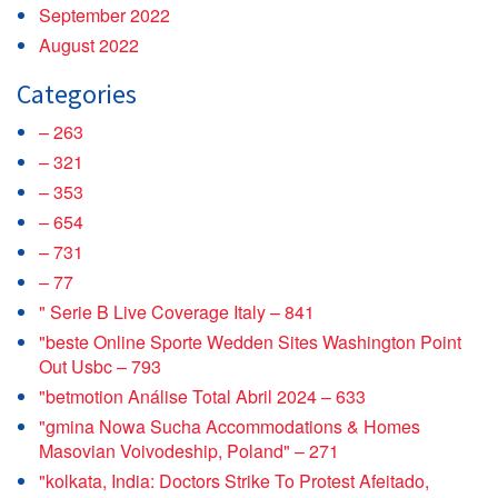
September 2022
August 2022
Categories
– 263
– 321
– 353
– 654
– 731
– 77
"️ Serie B Live Coverage Italy – 841
"beste Online Sporte Wedden Sites Washington Point
Out Usbc – 793
"betmotion Análise Total Abril 2024 – 633
"gmina Nowa Sucha Accommodations & Homes
Masovian Voivodeship, Poland" – 271
"kolkata, India: Doctors Strike To Protest Afeitado,