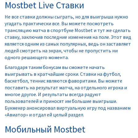
Mostbet Live Ставки
Не все ставки должны сыграть, но для выигрыша нужно
угадать практически все. Вы можете посмотреть
трансляцию матча в спортбуке Mostbet и тут же сделать
ставку, заключив последние изменения на поле. Этот вид
является одним из самых популярных, ведь он заставляет
людей смотреть на экран, чтобы не пропустить ни
одного решающего момента.
Благодаря таким бонусам вы сможете начать
выигрывать в кратчайшие сроки. Ставки на футбол,
баскетбол, теннис являются фаворитами. Вы можете
поставить на результат матча, на отдельного игрока и
многое другое. И результаты всегда радуют
пользователей и приносят им большие выигрыши.
Букмекер анонсировал виртуальную игру под названием
«Авиатор» и отдал ей целый раздел.
Мобильный Mostbet