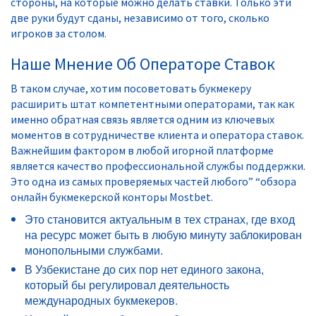
стороны, на которые можно делать ставки. Только эти
две руки будут сданы, независимо от того, сколько
игроков за столом.
Наше Мнение Об Операторе Ставок
В таком случае, хотим посоветовать букмекеру
расширить штат компетентными операторами, так как
именно обратная связь является одним из ключевых
моментов в сотрудничестве клиента и оператора ставок.
Важнейшим фактором в любой игорной платформе
является качество профессиональной службы поддержки.
Это одна из самых проверяемых частей любого” “обзора
онлайн букмекерской конторы Mostbet.
Это становится актуальным в тех странах, где вход
на ресурс может быть в любую минуту заблокирован
монопольными службами.
В Узбекистане до сих пор нет единого закона,
который бы регулировал деятельность
международных букмекеров.