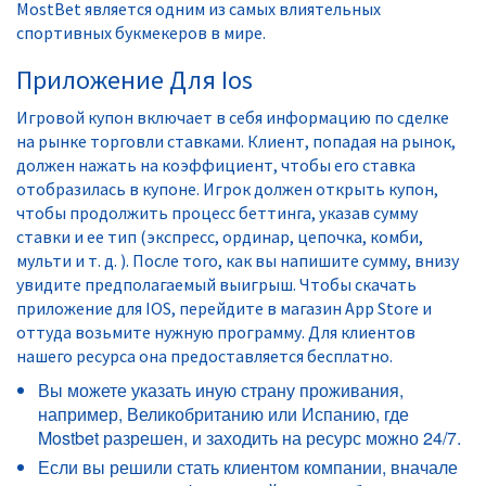
MostBet является одним из самых влиятельных
спортивных букмекеров в мире.
Приложение Для Ios
Игровой купон включает в себя информацию по сделке
на рынке торговли ставками. Клиент, попадая на рынок,
должен нажать на коэффициент, чтобы его ставка
отобразилась в купоне. Игрок должен открыть купон,
чтобы продолжить процесс беттинга, указав сумму
ставки и ее тип (экспресс, ординар, цепочка, комби,
мульти и т. д. ). После того, как вы напишите сумму, внизу
увидите предполагаемый выигрыш. Чтобы скачать
приложение для IOS, перейдите в магазин App Store и
оттуда возьмите нужную программу. Для клиентов
нашего ресурса она предоставляется бесплатно.
Вы можете указать иную страну проживания,
например, Великобританию или Испанию, где
Mostbet разрешен, и заходить на ресурс можно 24/7.
Если вы решили стать клиентом компании, вначале