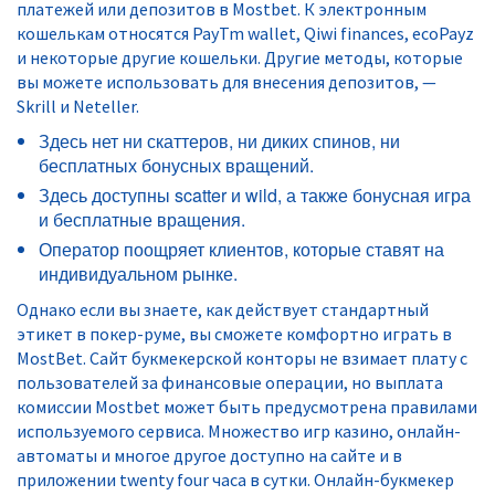
платежей или депозитов в Mostbet. К электронным
кошелькам относятся PayTm wallet, Qiwi finances, ecoPayz
и некоторые другие кошельки. Другие методы, которые
вы можете использовать для внесения депозитов, —
Skrill и Neteller.
Здесь нет ни скаттеров, ни диких спинов, ни
бесплатных бонусных вращений.
Здесь доступны scatter и wild, а также бонусная игра
и бесплатные вращения.
Оператор поощряет клиентов, которые ставят на
индивидуальном рынке.
Однако если вы знаете, как действует стандартный
этикет в покер-руме, вы сможете комфортно играть в
MostBet. Сайт букмекерской конторы не взимает плату с
пользователей за финансовые операции, но выплата
комиссии Mostbet может быть предусмотрена правилами
используемого сервиса. Множество игр казино, онлайн-
автоматы и многое другое доступно на сайте и в
приложении twenty four часа в сутки. Онлайн-букмекер