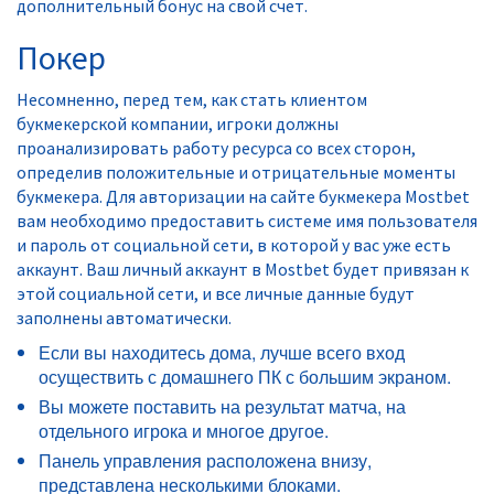
дополнительный бонус на свой счет.
Покер
Несомненно, перед тем, как стать клиентом
букмекерской компании, игроки должны
проанализировать работу ресурса со всех сторон,
определив положительные и отрицательные моменты
букмекера. Для авторизации на сайте букмекера Mostbet
вам необходимо предоставить системе имя пользователя
и пароль от социальной сети, в которой у вас уже есть
аккаунт. Ваш личный аккаунт в Mostbet будет привязан к
этой социальной сети, и все личные данные будут
заполнены автоматически.
Если вы находитесь дома, лучше всего вход
осуществить с домашнего ПК с большим экраном.
Вы можете поставить на результат матча, на
отдельного игрока и многое другое.
Панель управления расположена внизу,
представлена несколькими блоками.