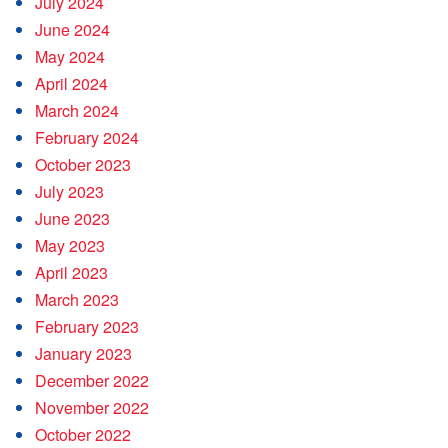
July 2024
June 2024
May 2024
April 2024
March 2024
February 2024
October 2023
July 2023
June 2023
May 2023
April 2023
March 2023
February 2023
January 2023
December 2022
November 2022
October 2022