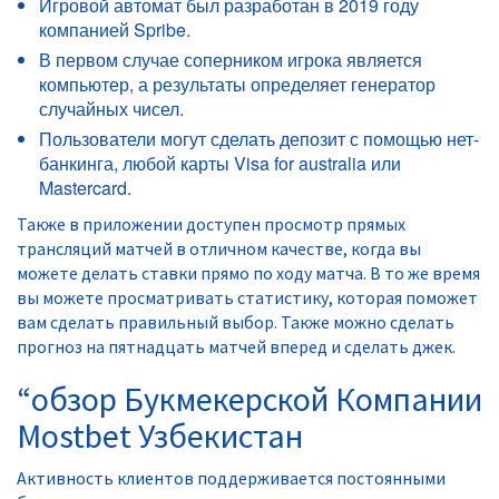
Игровой автомат был разработан в 2019 году
компанией Spribe.
В первом случае соперником игрока является
компьютер, а результаты определяет генератор
случайных чисел.
Пользователи могут сделать депозит с помощью нет-
банкинга, любой карты Visa for australia или
Mastercard.
Также в приложении доступен просмотр прямых
трансляций матчей в отличном качестве, когда вы
можете делать ставки прямо по ходу матча. В то же время
вы можете просматривать статистику, которая поможет
вам сделать правильный выбор. Также можно сделать
прогноз на пятнадцать матчей вперед и сделать джек.
“обзор Букмекерской Компании
Mostbet Узбекистан
Активность клиентов поддерживается постоянными