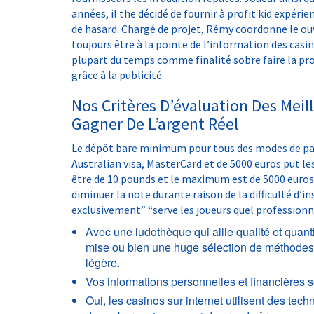
années, il the décidé de fournir à profit kid expéri
de hasard. Chargé de projet, Rémy coordonne le ouv
toujours être à la pointe de l’information des casin
plupart du temps comme finalité sobre faire la pro
grâce à la publicité.
Nos Critères D’évaluation Des Meil
Gagner De L’argent Réel
Le dépôt bare minimum pour tous des modes de pai
Australian visa, MasterCard et de 5000 euros put l
être de 10 pounds et le maximum est de 5000 euros
diminuer la note durante raison de la difficulté d’in
exclusivement” “serve les joueurs quel professionn
Avec une ludothèque qui allie qualité et quan
mise ou bien une huge sélection de méthodes 
légère.
Vos informations personnelles et financières
Oui, les casinos sur internet utilisent des te