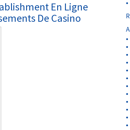
ablishment En Ligne
R
usements De Casino
A