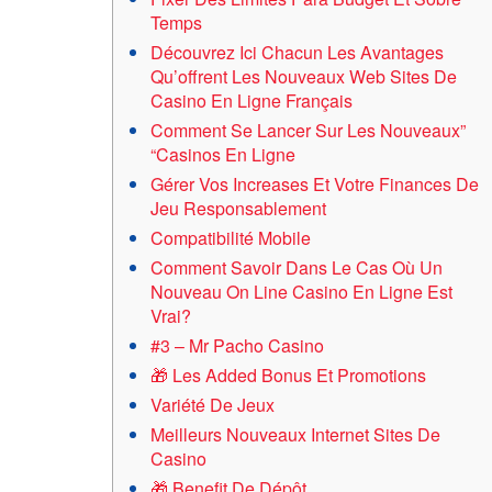
Temps
Découvrez Ici Chacun Les Avantages
Qu’offrent Les Nouveaux Web Sites De
Casino En Ligne Français
Comment Se Lancer Sur Les Nouveaux”
“Casinos En Ligne
Gérer Vos Increases Et Votre Finances De
Jeu Responsablement
Compatibilité Mobile
Comment Savoir Dans Le Cas Où Un
Nouveau On Line Casino En Ligne Est
Vrai?
#3 – Mr Pacho Casino
🎁 Les Added Bonus Et Promotions
Variété De Jeux
Meilleurs Nouveaux Internet Sites De
Casino
🎁 Benefit De Dépôt