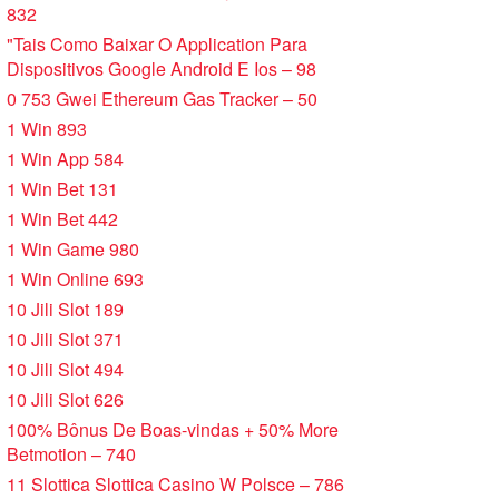
832
"Tais Como Baixar O Application Para
Dispositivos Google Android E Ios – 98
0 753 Gwei Ethereum Gas Tracker – 50
1 Win 893
1 Win App 584
1 Win Bet 131
1 Win Bet 442
1 Win Game 980
1 Win Online 693
10 Jili Slot 189
10 Jili Slot 371
10 Jili Slot 494
10 Jili Slot 626
100% Bônus De Boas-vindas + 50% More
Betmotion – 740
11 Slottica Slottica Casino W Polsce – 786