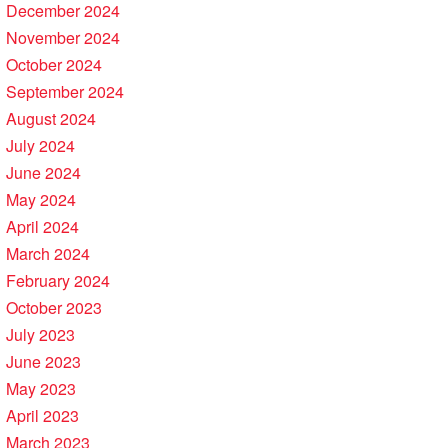
December 2024
November 2024
October 2024
September 2024
August 2024
July 2024
June 2024
May 2024
April 2024
March 2024
February 2024
October 2023
July 2023
June 2023
May 2023
April 2023
March 2023