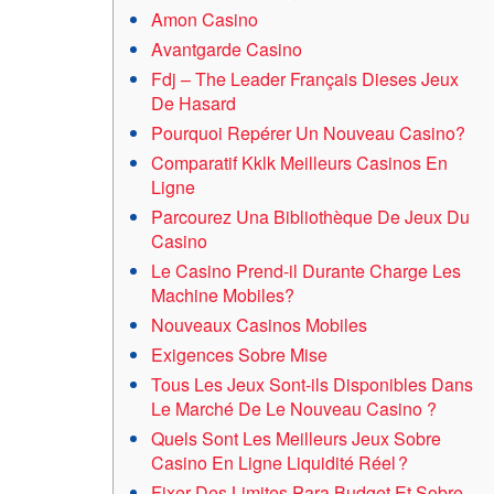
Amon Casino
Avantgarde Casino
Fdj – The Leader Français Dieses Jeux
De Hasard
Pourquoi Repérer Un Nouveau Casino?
Comparatif Kklk Meilleurs Casinos En
Ligne
Parcourez Una Bibliothèque De Jeux Du
Casino
Le Casino Prend-il Durante Charge Les
Machine Mobiles?
Nouveaux Casinos Mobiles
Exigences Sobre Mise
Tous Les Jeux Sont-ils Disponibles Dans
Le Marché De Le Nouveau Casino ?
Quels Sont Les Meilleurs Jeux Sobre
Casino En Ligne Liquidité Réel ?
Fixer Des Limites Para Budget Et Sobre