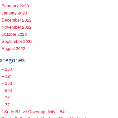
February 2023
January 2023
December 2022
November 2022
October 2022
September 2022
August 2022
ategories
– 263
– 321
– 353
– 654
– 731
– 77
"️ Serie B Live Coverage Italy – 841