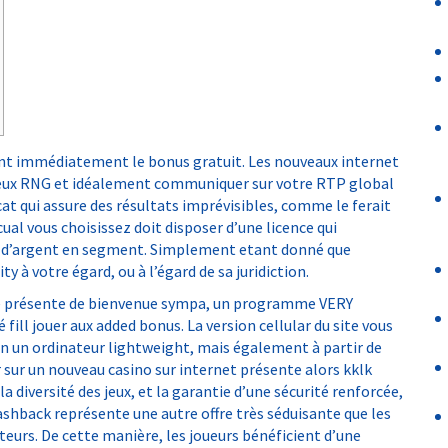
tent immédiatement le bonus gratuit. Les nouveaux internet
 jeux RNG et idéalement communiquer sur votre RTP global
at qui assure des résultats imprévisibles, comme le ferait
cual vous choisissez doit disposer d’une licence qui
eux d’argent en segment. Simplement etant donné que
y à votre égard, ou à l’égard de sa juridiction.
une présente de bienvenue sympa, un programme VERY
l jouer aux added bonus. La version cellular du site vous
in un ordinateur lightweight, mais également à partir de
r sur un nouveau casino sur internet présente alors kklk
 diversité des jeux, et la garantie d’une sécurité renforcée,
ashback représente une autre offre très séduisante que les
teurs. De cette manière, les joueurs bénéficient d’une