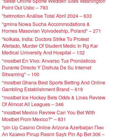
"beste Online Sporte Wedden Sites Washington
Point Out Usbc – 793
"betmotion Análise Total Abril 2024 – 633
"gmina Nowa Sucha Accommodations &
Homes Masovian Voivodeship, Poland" – 271
"kolkata, India: Doctors Strike To Protest
Afeitado, Murder Of Student Medic In Rg Kar
Medical University And Hospital – 132
"mostbet En Vivo: Anverso Tus Pronósticos
Durante Directo Y Disfruta De Su Internet
Streaming" – 100
"mostbet Ghana Best Sports Betting And Online
Gambling Establishment Brand – 619
"mostbet Ice Hockey Bets Odds & Lines Review
Of Almost All Leagues – 346
"mostbet Mexico Review Can You Bet With
Mostbet From Mexico?" – 831
"pin Up Casino Online Arizona Azerbaijan Пин
Ап Казино Pinup Rəsmi Saytı Pin Ap Bet 306 –