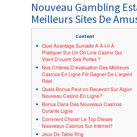
Nouveau Gambling Est
Meilleurs Sites De Am
Content
Quel Avantage Sumado A A-t-il À
Pratiquer Sur Un On Line Casino Qui
Vient D’ouvrir Ses Portes ?
Nos Critères D’évaluation Des Meilleurs
Casinos En Ligne Fill Gagner De L’argent
Réel
Quels Bonus Peut-on Recevoir Sur Algun
Nouveau Casino En Ligne?
Bonus Dans Des Nouveaux Casinos
Durante Ligne
Comment Choisir Le Top Dieses
Nouveaux Casinos Sur Internet?
Jeux De Table Rng