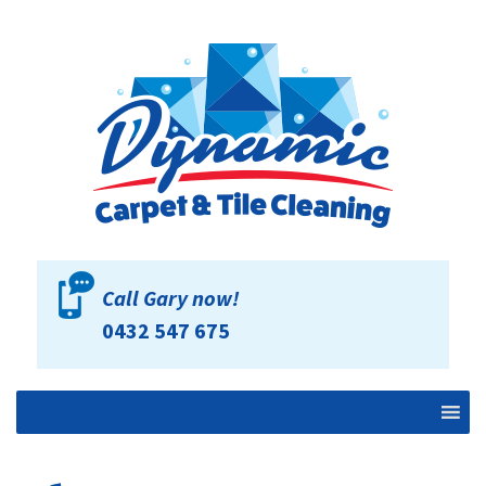
Call Gary now!
0432 547 675