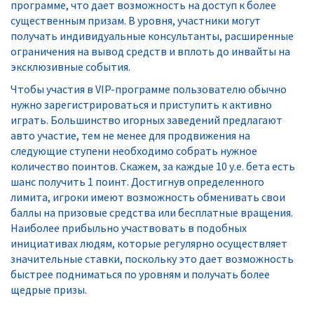
программе, что дает возможность на доступ к более
существенным призам. В уровня, участники могут
получать индивидуальные консультанты, расширенные
ограничения на вывод средств и вплоть до инвайты на
эксклюзивные события.
Чтобы участия в VIP-программе пользователю обычно
нужно зарегистрироваться и приступить к активно
играть. Большинство игорных заведений предлагают
авто участие, тем не менее для продвижения на
следующие ступени необходимо собрать нужное
количество поинтов. Скажем, за каждые 10 у.е. бета есть
шанс получить 1 поинт. Достигнув определенного
лимита, игроки имеют возможность обменивать свои
баллы на призовые средства или бесплатные вращения.
Наиболее прибыльно участвовать в подобных
инициативах людям, которые регулярно осуществляет
значительные ставки, поскольку это дает возможность
быстрее подниматься по уровням и получать более
щедрые призы.