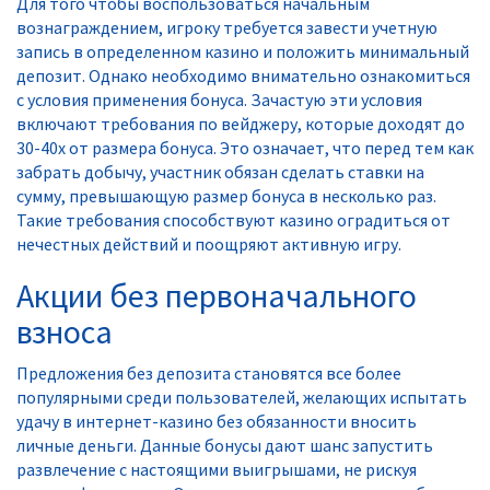
Для того чтобы воспользоваться начальным
вознаграждением, игроку требуется завести учетную
запись в определенном казино и положить минимальный
депозит. Однако необходимо внимательно ознакомиться
с условия применения бонуса. Зачастую эти условия
включают требования по вейджеру, которые доходят до
30-40x от размера бонуса. Это означает, что перед тем как
забрать добычу, участник обязан сделать ставки на
сумму, превышающую размер бонуса в несколько раз.
Такие требования способствуют казино оградиться от
нечестных действий и поощряют активную игру.
Акции без первоначального
взноса
Предложения без депозита становятся все более
популярными среди пользователей, желающих испытать
удачу в интернет-казино без обязанности вносить
личные деньги. Данные бонусы дают шанс запустить
развлечение с настоящими выигрышами, не рискуя