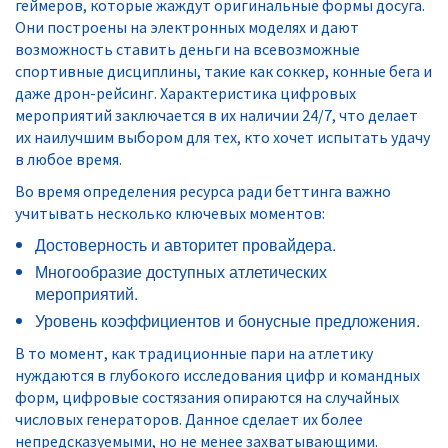
геймеров, которые жаждут оригинальные формы досуга.
Они построены на электронных моделях и дают
возможность ставить деньги на всевозможные
спортивные дисциплины, такие как соккер, конные бега и
даже дрон-рейсинг. Характеристика цифровых
мероприятий заключается в их наличии 24/7, что делает
их наилучшим выбором для тех, кто хочет испытать удачу
в любое время.
Во время определения ресурса ради беттинга важно
учитывать несколько ключевых моментов:
Достоверность и авторитет провайдера.
Многообразие доступных атлетических
мероприятий.
Уровень коэффициентов и бонусные предложения.
В то момент, как традиционные пари на атлетику
нуждаются в глубокого исследования цифр и командных
форм, цифровые состязания опираются на случайных
числовых генераторов. Данное сделает их более
непредсказуемыми, но не менее захватывающими.