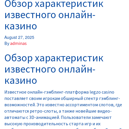
Обзор характеристик
известного онлайн-
казино
August 27, 2025
By
adminas
Обзор характеристик
известного онлайн-
казино
Известное онлайн-гэмблинг-платформа legzo casino
поставляет своим игрокам обширный спектр гэмблинг-
возможностей. Это известно ассортиментом слотов, где
отличаются ретро-слоты, а также новейшие видео-
автоматы с 3D-анимацией. Пользователи замечают
высокую производительность старта игр и их