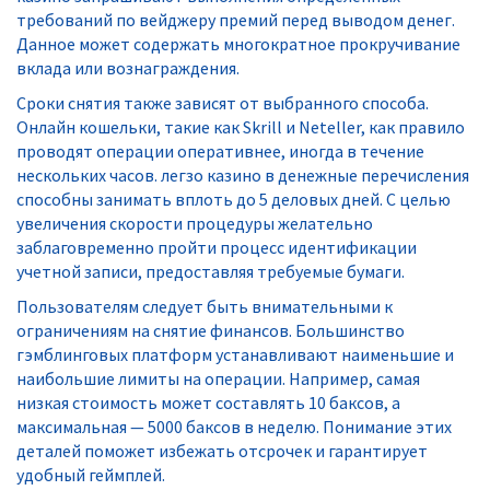
требований по вейджеру премий перед выводом денег.
Данное может содержать многократное прокручивание
вклада или вознаграждения.
Сроки снятия также зависят от выбранного способа.
Онлайн кошельки, такие как Skrill и Neteller, как правило
проводят операции оперативнее, иногда в течение
нескольких часов. легзо казино в денежные перечисления
способны занимать вплоть до 5 деловых дней. С целью
увеличения скорости процедуры желательно
заблаговременно пройти процесс идентификации
учетной записи, предоставляя требуемые бумаги.
Пользователям следует быть внимательными к
ограничениям на снятие финансов. Большинство
гэмблинговых платформ устанавливают наименьшие и
наибольшие лимиты на операции. Например, самая
низкая стоимость может составлять 10 баксов, а
максимальная — 5000 баксов в неделю. Понимание этих
деталей поможет избежать отсрочек и гарантирует
удобный геймплей.