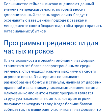
Большинство геймеры высоко оценивают данный
элемент непредсказуемости, который вносит
дополнительный степень адреналина. Следует
осознавать о взвешенном подходе к ставкам и
менеджменте своим бюджетом, чтобы предотвратить
материальных убытков.
Программы преданности для
частых игроков
Планы лояльности в онлайн гэмблинг-платформах
становятся всё более распространёнными среди
геймеров, стремящихся извлечь максимум от своего
игрового опыта. Эти сервисы показывают
разнообразные бонусы и стимулы, начиная от даровых
вращений и заканчивая уникальными чемпионатами.
Ключевым компонентом таких программ является
структура накопления поинтов, которые игроки
получают за каждую ставку. Когда больше баллов
собирается, то выше ранг участника в платформе, что