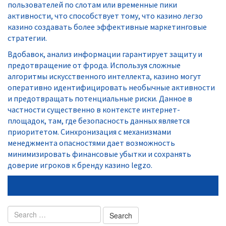
пользователей по слотам или временные пики
активности, что способствует тому, что казино легзо
казино создавать более эффективные маркетинговые
стратегии.
Вдобавок, анализ информации гарантирует защиту и
предотвращение от фрода. Используя сложные
алгоритмы искусственного интеллекта, казино могут
оперативно идентифицировать необычные активности
и предотвращать потенциальные риски. Данное в
частности существенно в контексте интернет-
площадок, там, где безопасность данных является
приоритетом. Синхронизация с механизмами
менеджмента опасностями дает возможность
минимизировать финансовые убытки и сохранять
доверие игроков к бренду казино legzo.
Search
for: