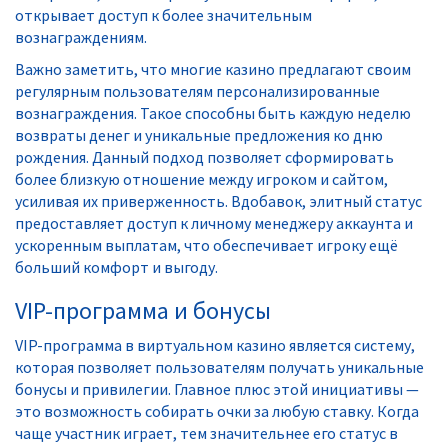
открывает доступ к более значительным
вознаграждениям.
Важно заметить, что многие казино предлагают своим
регулярным пользователям персонализированные
вознаграждения. Такое способны быть каждую неделю
возвраты денег и уникальные предложения ко дню
рождения. Данный подход позволяет сформировать
более близкую отношение между игроком и сайтом,
усиливая их приверженность. Вдобавок, элитный статус
предоставляет доступ к личному менеджеру аккаунта и
ускоренным выплатам, что обеспечивает игроку ещё
больший комфорт и выгоду.
VIP-программа и бонусы
VIP-программа в виртуальном казино является систему,
которая позволяет пользователям получать уникальные
бонусы и привилегии. Главное плюс этой инициативы —
это возможность собирать очки за любую ставку. Когда
чаще участник играет, тем значительнее его статус в