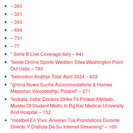
– 263
– 321
– 353
– 654
– 731
– 77
"️ Serie B Live Coverage Italy – 841
"beste Online Sporte Wedden Sites Washington Point
Out Usbc – 793
"betmotion Análise Total Abril 2024 – 633
"gmina Nowa Sucha Accommodations & Homes
Masovian Voivodeship, Poland" – 271
"kolkata, India: Doctors Strike To Protest Afeitado,
Murder Of Student Medic In Rg Kar Medical University
And Hospital – 132
"mostbet En Vivo: Anverso Tus Pronósticos Durante
Directo Y Disfruta De Su Internet Streaming" – 100