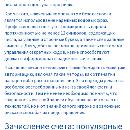
незаконного доступа к профилю.
Кроме того, ключевым компонентом безопасности
является использование надежных кодовых фраз.
Профессионалы советуют формировать пароли
протяженностью не менее 12 символов, содержащих
числа, заглавные и строчные буквы, а также специальные
символы. Для удобства возможно применить системами
управления секретных кодов, какие способствуют
держать и формировать надежные сочетания.
Нынешние казино используют также биоидентификацию
авторизацию, включая такие методы, как отпечатки
пальцев либо распознавание лиц. Эти подходы делаются
все более востребованными из-за своей легкости и
безопасности. Тем не менее необходимо помнить, что
сохранность учетной записи обусловлена не только от
технологий, но и от знаний самого игрока о возможных
рисках и способах их предотвращения.
Зачисление счета: популярные