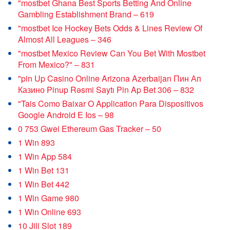
"mostbet Ghana Best Sports Betting And Online
Gambling Establishment Brand – 619
"mostbet Ice Hockey Bets Odds & Lines Review Of
Almost All Leagues – 346
"mostbet Mexico Review Can You Bet With Mostbet
From Mexico?" – 831
"pin Up Casino Online Arizona Azerbaijan Пин Ап
Казино Pinup Rəsmi Saytı Pin Ap Bet 306 – 832
"Tais Como Baixar O Application Para Dispositivos
Google Android E Ios – 98
0 753 Gwei Ethereum Gas Tracker – 50
1 Win 893
1 Win App 584
1 Win Bet 131
1 Win Bet 442
1 Win Game 980
1 Win Online 693
10 Jili Slot 189