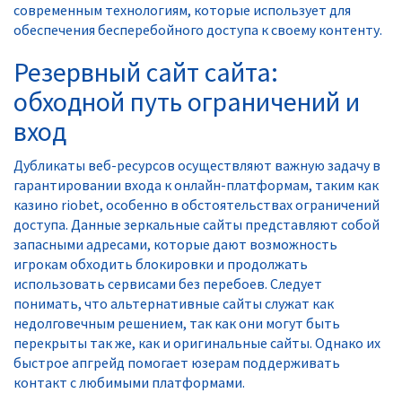
современным технологиям, которые использует для
обеспечения бесперебойного доступа к своему контенту.
Резервный сайт сайта:
обходной путь ограничений и
вход
Дубликаты веб-ресурсов осуществляют важную задачу в
гарантировании входа к онлайн-платформам, таким как
казино riobet, особенно в обстоятельствах ограничений
доступа. Данные зеркальные сайты представляют собой
запасными адресами, которые дают возможность
игрокам обходить блокировки и продолжать
использовать сервисами без перебоев. Следует
понимать, что альтернативные сайты служат как
недолговечным решением, так как они могут быть
перекрыты так же, как и оригинальные сайты. Однако их
быстрое апгрейд помогает юзерам поддерживать
контакт с любимыми платформами.