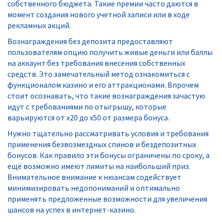
собственного бюджета. Такие премии часто даются в
момент создания нового учетной записи или в ходе
рекламных акций.
Вознаграждения без депозита предоставляют
пользователям опцию получить живые деньги или баллы
на аккаунт без требования внесения собственных
средств. Это замечательный метод ознакомиться с
функционалом казино и его аттракционами. Впрочем
стоит осознавать, что такие вознаграждения зачастую
идут с требованиями по отыгрышу, которые
варьируются от x20 до x50 от размера бонуса.
Нужно тщательно рассматривать условия и требования
применения безвозмездных спинов и бездепозитных
бонусов. Как правило эти бонусы ограничены по сроку, а
ещё возможно имеют лимиты на наибольший приз.
Внимательное внимание к нюансам содействует
минимизировать недопониманий и оптимально
применять предложенные возможности для увеличения
шансов на успех в интернет-казино.