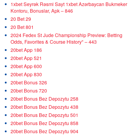
1xbet Seyrək Rəsmi Sayt 1xbet Azərbaycan Bukmeker
Kontoru, Bonuslar, Apk – 846
20 Bet 29
20 Bet 801
2024 Fedex St Jude Championship Preview: Betting
Odds, Favorites & Course History" – 443
20bet App 186
20bet App 521
20bet App 600
20bet App 830
20bet Bonus 326
20bet Bonus 720
20bet Bonus Bez Depozytu 258
20bet Bonus Bez Depozytu 438
20bet Bonus Bez Depozytu 501
20bet Bonus Bez Depozytu 858
20bet Bonus Bez Depozytu 904