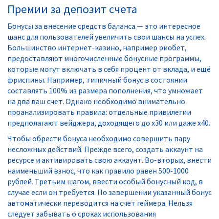
Премии за депозит счета
Бонусы за внесение средств баланса — это интересное
шанс для пользователей увеличить свои шансы на успех.
Большинство интернет-казино, например риобет,
предоставляют многочисленные бонусные программы,
которые могут включать в себя процент от вклада, и ещё
фриспины. Например, типичный бонус в состоянии
составлять 100% из размера пополнения, что умножает
на два ваш счет. Однако необходимо внимательно
проанализировать правила: отдельные привилегии
предполагают вейджера, доходящего до x30 или даже x40.
Чтобы обрести бонуса необходимо совершить пару
несложных действий. Прежде всего, создать аккаунт на
ресурсе и активировать свою аккаунт. Во-вторых, внести
наименьший взнос, что как правило равен 500-1000
рублей. Третьим шагом, ввести особый бонусный код, в
случае если он требуется. По завершении указанный бонус
автоматически переводится на счет геймера. Нельзя
следует забывать о сроках использования