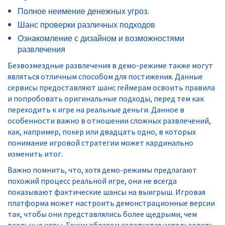
Полное неимение денежных угроз.
Шанс проверки различных подходов
Ознакомление с дизайном и возможностями
развлечения
Безвозмездные развлечения в демо-режиме также могут
являться отличным способом для постижения. Данные
сервисы предоставляют шанс геймерам освоить правила
и попробовать оригинальные подходы, перед тем как
переходить к игре на реальные деньги. Данное в
особенности важно в отношении сложных развлечений,
как, например, покер или двадцать одно, в которых
понимание игровой стратегии может кардинально
изменить итог.
Важно помнить, что, хотя демо-режимы предлагают
похожий процесс реальной игре, они не всегда
показывают фактические шансы на выигрыш. Игровая
платформа может настроить демонстрационные версии
так, чтобы они представлялись более щедрыми, чем