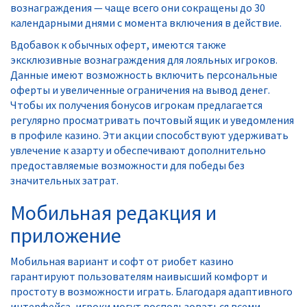
вознаграждения — чаще всего они сокращены до 30
календарными днями с момента включения в действие.
Вдобавок к обычных оферт, имеются также
эксклюзивные вознаграждения для лояльных игроков.
Данные имеют возможность включить персональные
оферты и увеличенные ограничения на вывод денег.
Чтобы их получения бонусов игрокам предлагается
регулярно просматривать почтовый ящик и уведомления
в профиле казино. Эти акции способствуют удерживать
увлечение к азарту и обеспечивают дополнительно
предоставляемые возможности для победы без
значительных затрат.
Мобильная редакция и
приложение
Мобильная вариант и софт от риобет казино
гарантируют пользователям наивысший комфорт и
простоту в возможности играть. Благодаря адаптивного
интерфейса, игроки могут воспользоваться всеми