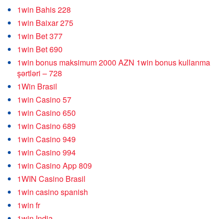
1win Bahis 228
1win Baixar 275
1win Bet 377
1win Bet 690
1win bonus maksimum 2000 AZN 1win bonus kullanma
şərtləri – 728
1Win Brasil
1win Casino 57
1win Casino 650
1win Casino 689
1win Casino 949
1win Casino 994
1win Casino App 809
1WIN Casino Brasil
1win casino spanish
1win fr
1win India