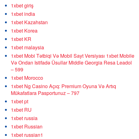
1xbet giriş
1xbet india
1xbet Kazahstan
1xbet Korea
1xbet KR
1xbet malaysia
1xbet Mobi Tətbiqi Və Mobil Sayt Versiyası 1xbet Mobile
Və Ondan Istifadə Üsullar Middle Georgia Resa Leadol
– 599
1xbet Morocco
1xbet Ng Casino Açıq: Premium Oyuna Və Artıq
Mükafatlara Pasportunuz – 797
1xbet pt
1xbet RU
1xbet russia
1xbet Russian
1xbet russian1