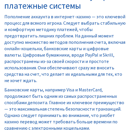
платежные системы
Пополнение аккаунта в интернет-казино — это ключевой
процесс для всякого игрока. Следует выбрать стабильную
и комфортную методику платежей, чтобы
предотвратить лишних проблем. На данный момент
доступно множество методов пополнения счета, включая
онлайн-кошельки, банковские карты и цифровые
валюты. Цифровые бумажники, вроде PayPal и Skrill,
распространены из-за своей скорости и простоте
использования. Они обеспечивают сразу же вносить
средства на счет, что делает их идеальными для тех, кто
не хочет ждать.
Банковские карты, например Visa и MasterCard,
продолжают быть одним из самых распространенных
способами депозита. Главное их ключевое преимущество
— это максимальная степень безопасности транзакций.
Однако следует принимать во внимание, что риобет
казино перевод может требовать больше времени по
сравнению с электронными кошельками.