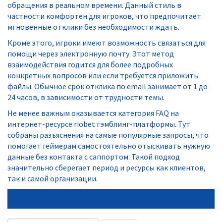
обращения в реальном времени. Данный стиль в
частности комфортен для игроков, что предпочитает
мгновенные отклики без необходимости ждать.
Кроме этого, игроки имеют возможность связаться для
помощи через электронную почту. Этот метод
взаимодействия годится для более подробных
конкретных вопросов или если требуется приложить
файлы. Обычное срок отклика по email занимает от 1 до
24 часов, в зависимости от трудности темы.
Не менее важным оказывается категория FAQ на
интернет-ресурсе riobet гэмблинг-платформы. Тут
собраны разъяснения на самые популярные запросы, что
помогает геймерам самостоятельно отыскивать нужную
данные без контакта с саппортом. Такой подход
значительно сберегает период и ресурсы как клиентов,
так и самой организации.