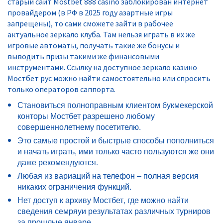
старый сайт Mostbet 888 casino заблокирован интернет
провайдером (в РФ в 2025 году азартные игры
запрещены), то сами сможете зайти в рабочее
актуальное зеркало клуба. Там нельзя играть в их же
игровые автоматы, получать такие же бонусы и
выводить призы такими же финансовыми
инструментами. Ссылку на доступное зеркало казино
Мостбет рус можно найти самостоятельно или спросить
только операторов саппорта.
Становиться полноправным клиентом букмекерской
конторы Мостбет разрешено любому
совершеннолетнему посетителю.
Это самые простой и быстрые способы пополниться
и начать играть, ими только часто пользуются же они
даже рекомендуются.
Любая из вариаций на телефон – полная версия
никаких ограничения функций.
Нет доступ к архиву Мостбет, где можно найти
сведения семряуи результатах различных турниров
за прошлые январе.