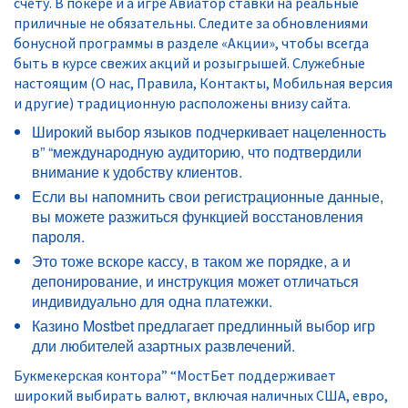
счету. В покере и а игре Авиатор ставки на реальные
приличные не обязательны. Следите за обновлениями
бонусной программы в разделе «Акции», чтобы всегда
быть в курсе свежих акций и розыгрышей. Служебные
настоящим (О нас, Правила, Контакты, Мобильная версия
и другие) традиционную расположены внизу сайта.
Широкий выбор языков подчеркивает нацеленность
в” “международную аудиторию, что подтвердили
внимание к удобству клиентов.
Если вы напомнить свои регистрационные данные,
вы можете разжиться функцией восстановления
пароля.
Это тоже вскоре кассу, в таком же порядке, а и
депонирование, и инструкция может отличаться
индивидуально для одна платежки.
Казино Mostbet предлагает предлинный выбор игр
дли любителей азартных развлечений.
Букмекерская контора” “МостБет поддерживает
широкий выбирать валют, включая наличных США, евро,