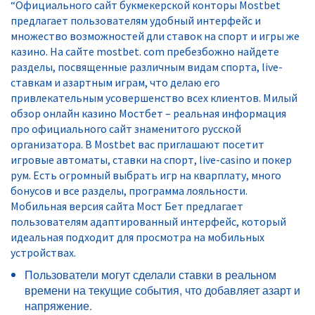
“Официального сайт букмекерской конторы Mostbet
предлагает пользователям удобный интерфейс и
множество возможностей дли ставок на спорт и игры же
казино. На сайте mostbet. com пребезбожно найдете
разделы, посвященные различным видам спорта, live-
ставкам и азартным играм, что делаю его
привлекательным усовершенство всех клиентов. Милый
обзор онлайн казино Мостбет – реальная информация
про официального сайт знаменитого русской
организатора. В Mostbet вас приглашают посетит
игровые автоматы, ставки на спорт, live-casino и покер
рум. Есть огромный выбрать игр на кварплату, много
бонусов и все разделы, программа лояльности.
Мобильная версия сайта Мост Бет предлагает
пользователям адаптированный интерфейс, который
идеальная подходит для просмотра на мобильных
устройствах.
Пользователи могут сделали ставки в реальном
времени на текущие события, что добавляет азарт и
напряжение.