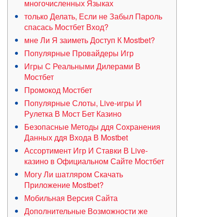
многочисленных Языках
только Делать, Если не Забыл Пароль
спасась Мостбет Вход?
мне Ли Я заиметь Доступ К Mostbet?
Популярные Провайдеры Игр
Игры С Реальными Дилерами В
Мостбет
Промокод Мостбет
Популярные Слоты, Live-игры И
Рулетка В Мост Бет Казино
Безопасные Методы ддя Сохранения
Данных ддя Входа В Mostbet
Ассортимент Игр И Ставки В Live-
казино в Официальном Сайте Мостбет
Могу Ли шатляром Скачать
Приложение Mostbet?
Мобильная Версия Сайта
Дополнительные Возможности же