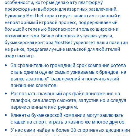
особенности, которые делаю эту платформу
превосходным выбором для азартных развлечений.
Букмекер Mostbet гарантирует клиентам странный и
неповторимый игровой процесс, поддерживаемый
большой степенью безопасности только широкими
возможностями. Вечно обновляя и улучшая услуги,
букмекерская контора MostBet укрепляет ваши позиции
на рынке, предлагая лучшие мальской для любителей
азартных игр.
За сравнительно громадный срок компания хотела
стать одним одним самых узнаваемых брендов, на
рынке азартных” “развлечений и получить узкий
признание клиентов.
Распознать скачанный apk-файл приложения на
телефон, севилестр сможете, запустив но и следуя
перечисленным инструкциям.
Клиенты букмекерской компании могут заключать
ставки на спорт, играть в казино же многое другое.
У нас сами найдете более 30 спортивных дисциплин