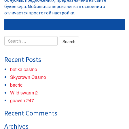
бонусных предложениях, предназначена на сайте
букмекера. Мобильная версия легка в освоении а
отличается простотой настройки.
Search
for:
Recent Posts
betika casino
Skycrown Casino
becric
Wild swarm 2
goawin 247
Recent Comments
Archives