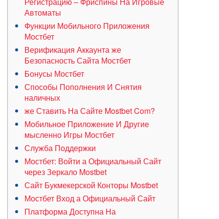
Регистрацию – Фриспины На Игровые
Автоматы
Функции Мобильного Приложения
Мостбет
Верификация Аккаунта же
Безопасность Сайта Мостбет
Бонусы Мостбет
Способы Пополнения И Снятия
наличных
же Ставить На Сайте Mostbet Com?
Мобильное Приложение И Другие
мысленно Игры Мостбет
Служба Поддержки
Мостбет: Войти а Официальный Сайт
через Зеркало Mostbet
Сайт Букмекерской Конторы Mostbet
Мостбет Вход а Официальный Сайт
Платформа Доступна На