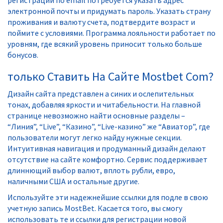
регистрации по email потребуется указать адрес
электронной почты и придумать пароль. Указать страну
проживания и валюту счета, подтвердите возраст и
поймите с условиями. Программа лояльности работает по
уровням, где всякий уровень приносит только больше
бонусов.
только Ставить На Сайте Mostbet Com?
Дизайн сайта представлен а синих и ослепительных
тонах, добавляя яркости и читабельности. На главной
странице невозможно найти основные разделы –
“Линия”, “Live”, “Казино”, “Live-казино” же “Авиатор”, где
пользователи могут легко найду нужные секции.
Интуитивная навигация и продуманный дизайн делают
отсутствие на сайте комфортно. Сервис поддерживает
длиннющий выбор валют, вплоть рубли, евро,
наличными США и остальные другие.
Используйте эти надежнейшие ссылки для подле в свою
учетную запись MostBet. Касается того, вы смогу
использовать те и ссылки для регистрации новой