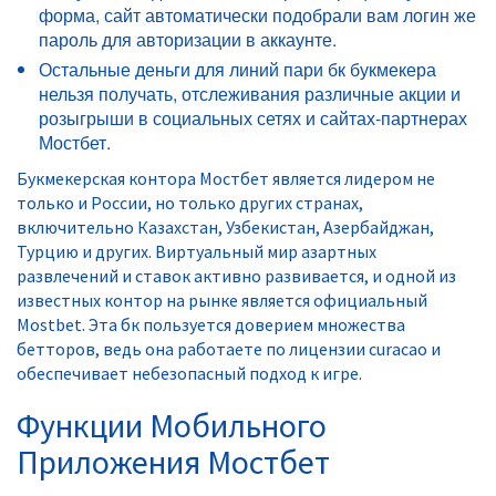
форма, сайт автоматически подобрали вам логин же
пароль для авторизации в аккаунте.
Остальные деньги для линий пари бк букмекера
нельзя получать, отслеживания различные акции и
розыгрыши в социальных сетях и сайтах-партнерах
Мостбет.
Букмекерская контора Мостбет является лидером не
только и России, но только других странах,
включительно Казахстан, Узбекистан, Азербайджан,
Турцию и других. Виртуальный мир азартных
развлечений и ставок активно развивается, и одной из
известных контор на рынке является официальный
Mostbet. Эта бк пользуется доверием множества
бетторов, ведь она работаете по лицензии curacao и
обеспечивает небезопасный подход к игре.
Функции Мобильного
Приложения Мостбет