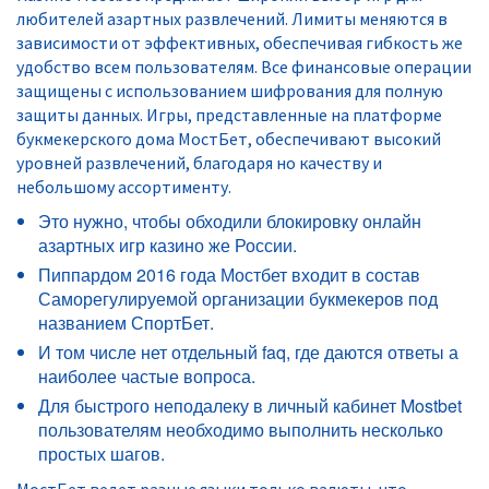
любителей азартных развлечений. Лимиты меняются в
зависимости от эффективных, обеспечивая гибкость же
удобство всем пользователям. Все финансовые операции
защищены с использованием шифрования для полную
защиты данных. Игры, представленные на платформе
букмекерского дома МостБет, обеспечивают высокий
уровней развлечений, благодаря но качеству и
небольшому ассортименту.
Это нужно, чтобы обходили блокировку онлайн
азартных игр казино же России.
Пиппардом 2016 года Мостбет входит в состав
Саморегулируемой организации букмекеров под
названием СпортБет.
И том числе нет отдельный faq, где даются ответы а
наиболее частые вопроса.
Для быстрого неподалеку в личный кабинет Mostbet
пользователям необходимо выполнить несколько
простых шагов.