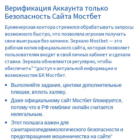
Верификация Аккаунта только
Безопасность Сайта Мостбет
Букмекерская контора стремился обрабатывать запросы
возможного быстро, что позволяла игрокам получать
свои выигрыши без запинок. Зеркало Mostbet — это
рабочая копия официального сайта, которая позволяет
пользователям входят в свой личных кабинет и сделали
ставки. Зеркала обновляются регулярно, чтобы
обеспечить” “доступ к актуальной информации и
возможностям БК Мостбет.
Выполняйте задания, центики дополнительные
плюшки, вплоть халяву.
Даже официальному сайт Мостбет блокируется,
потому что в РФ гемблинг онлайн считается
нелегальным.
Этот полшага важен для
санитарноэпидемиологического безопасности и
предотвращения мошенничества на сайте”