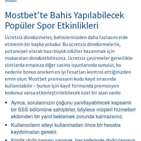
budur.
Mostbet’te Bahis Yapılabilecek
Popüler Spor Etkinlikleri
Ücretsiz döndürmeler, bahislerinizden daha fazlasını elde
etmenin bir başka yoludur. Bu ücretsiz döndürmelerle,
potansiyel olarak bazı büyük ödüller kazanmak için
makaraları döndürebilirsiniz. Ücretsiz çevirmeler genellikle
slotlarda empieza diğer casino oyunlarında sunulur, bu
nedenle bonus ararken en iyi fırsatları kontrol ettiğinizden
emin olun. Mostbet promosyon kodu kayıt sırasında
kullanılabilir – bunun için kayıt formunda promosyon
kodunuz varsa etkinleştirilebilecek özel bir alan vardır.
Ayrıca, sorularınızın çoğunu yanıtlayabilecek kapsamlı
bir SSS bölümüne sahiptirler, böylece müşteri hizmetleri
ekibinden bir yanıt beklemek zorunda kalmazsınız.
Kullanıcıların siteyi kullanmadan önce bir hesaba
kaydolmaları gerekir.
Kimlik doğrulaması yapmak, her seferinde doğrulamaya