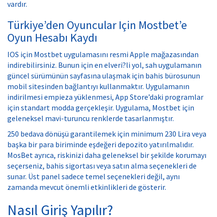
vardır.
Türkiye’den Oyuncular Için Mostbet’e
Oyun Hesabı Kaydı
IOS için Mostbet uygulamasını resmi Apple mağazasından
indirebilirsiniz. Bunun için en elveri?li yol, sah uygulamanın
güncel sürümünün sayfasına ulaşmak için bahis bürosunun
mobil sitesinden bağlantıyı kullanmaktır. Uygulamanın
indirilmesi empieza yüklenmesi, App Store’daki programlar
için standart modda gerçekleşir. Uygulama, Mostbet için
geleneksel mavi-turuncu renklerde tasarlanmıştır.
250 bedava dönüşü garantilemek için minimum 230 Lira veya
başka bir para biriminde eşdeğeri depozito yatırılmalıdır.
MosBet ayrıca, riskinizi daha geleneksel bir şekilde korumayı
seçerseniz, bahis sigortası veya satın alma seçenekleri de
sunar. Üst panel sadece temel seçenekleri değil, aynı
zamanda mevcut önemli etkinlikleri de gösterir.
Nasıl Giriş Yapılır?