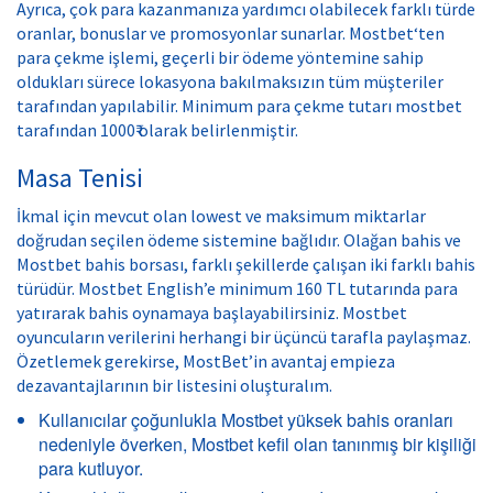
Ayrıca, çok para kazanmanıza yardımcı olabilecek farklı türde
oranlar, bonuslar ve promosyonlar sunarlar. Mostbet‘ten
para çekme işlemi, geçerli bir ödeme yöntemine sahip
oldukları sürece lokasyona bakılmaksızın tüm müşteriler
tarafından yapılabilir. Minimum para çekme tutarı mostbet
tarafından 1000₹ olarak belirlenmiştir.
Masa Tenisi
İkmal için mevcut olan lowest ve maksimum miktarlar
doğrudan seçilen ödeme sistemine bağlıdır. Olağan bahis ve
Mostbet bahis borsası, farklı şekillerde çalışan iki farklı bahis
türüdür. Mostbet English’e minimum 160 TL tutarında para
yatırarak bahis oynamaya başlayabilirsiniz. Mostbet
oyuncuların verilerini herhangi bir üçüncü tarafla paylaşmaz.
Özetlemek gerekirse, MostBet’in avantaj empieza
dezavantajlarının bir listesini oluşturalım.
Kullanıcılar çoğunlukla Mostbet yüksek bahis oranları
nedeniyle överken, Mostbet kefil olan tanınmış bir kişiliği
para kutluyor.