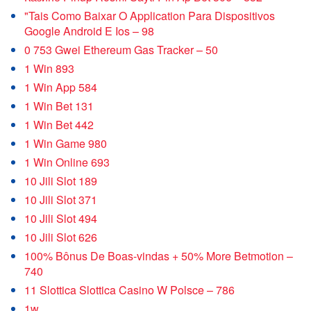
"Tais Como Baixar O Application Para Dispositivos
Google Android E Ios – 98
0 753 Gwei Ethereum Gas Tracker – 50
1 Win 893
1 Win App 584
1 Win Bet 131
1 Win Bet 442
1 Win Game 980
1 Win Online 693
10 Jili Slot 189
10 Jili Slot 371
10 Jili Slot 494
10 Jili Slot 626
100% Bônus De Boas-vindas + 50% More Betmotion –
740
11 Slottica Slottica Casino W Polsce – 786
1w