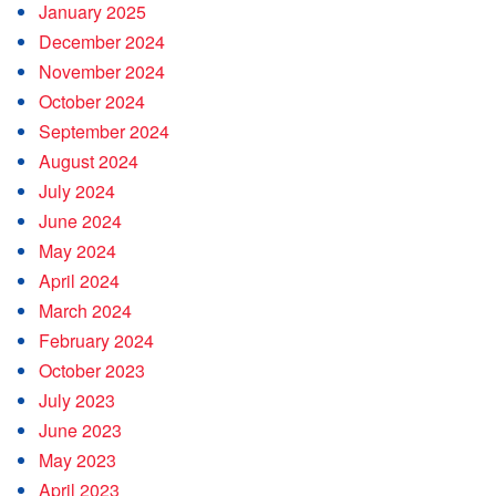
January 2025
December 2024
November 2024
October 2024
September 2024
August 2024
July 2024
June 2024
May 2024
April 2024
March 2024
February 2024
October 2023
July 2023
June 2023
May 2023
April 2023