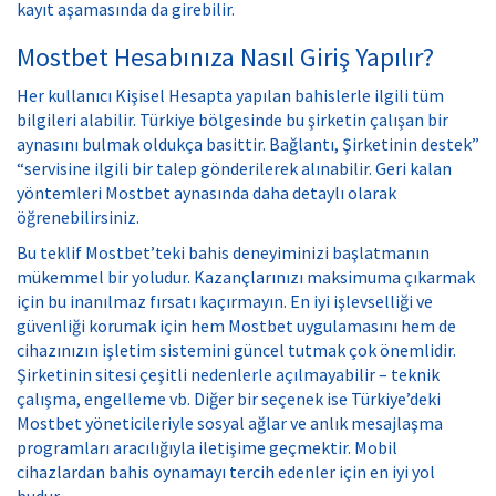
kayıt aşamasında da girebilir.
Mostbet Hesabınıza Nasıl Giriş Yapılır?
Her kullanıcı Kişisel Hesapta yapılan bahislerle ilgili tüm
bilgileri alabilir. Türkiye bölgesinde bu şirketin çalışan bir
aynasını bulmak oldukça basittir. Bağlantı, Şirketinin destek”
“servisine ilgili bir talep gönderilerek alınabilir. Geri kalan
yöntemleri Mostbet aynasında daha detaylı olarak
öğrenebilirsiniz.
Bu teklif Mostbet’teki bahis deneyiminizi başlatmanın
mükemmel bir yoludur. Kazançlarınızı maksimuma çıkarmak
için bu inanılmaz fırsatı kaçırmayın. En iyi işlevselliği ve
güvenliği korumak için hem Mostbet uygulamasını hem de
cihazınızın işletim sistemini güncel tutmak çok önemlidir.
Şirketinin sitesi çeşitli nedenlerle açılmayabilir – teknik
çalışma, engelleme vb. Diğer bir seçenek ise Türkiye’deki
Mostbet yöneticileriyle sosyal ağlar ve anlık mesajlaşma
programları aracılığıyla iletişime geçmektir. Mobil
cihazlardan bahis oynamayı tercih edenler için en iyi yol