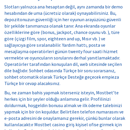
Slotları yalnızca ana hesaptan değil, aynı zamanda bir demo
hesabından de uma (ücretsiz olarak) oynayabilirsiniz. Bu,
depozitonuzun güvenliği için her oyunun arayüzünü güvenli
bir şekilde tanımanıza olanak tanır. Ana ekranda oyunlar
özelliklerine göre (bonus, jackpot, chance oyunu vb. ), türe
göre (çizgi film, spor, eighteen and up, Mısır vb. ) ve
sağlayıcıya göre sıralanabilir. Yardım hattı, posta ve
mesajlaşma operatörleri günün twenty four saati hizmet
vermekte ve oyuncuların sorularını derhal yanıtlamaktadır.
Operatörler tarafından konuşulan dil, web sitesinde seçilen
dile bağlıdır. Sohbet odasında Türkçe bir soru sorarsanız,
sohbet otomatik olarak Türkçe Desteğe geçecek empieza
Türkçe bir cevap alacaksınız.
Bu, ne zaman bahis yapmak isterseniz isteyin, Mostbet’te
herkes için bir şeyler olduğu anlamına gelir. Profilinizi
doldurmak, hoşgeldin bonusu almak ve ilk ödeme talebinizi
yapmak için bir ön koşuldur. Belirtilen telefon numarasını ve
e-posta adresini de onaylamanız gerekir, çünkü bunlar olarak
kullanılacaktır Mostbet casino giriş kişisel ofise girmek için