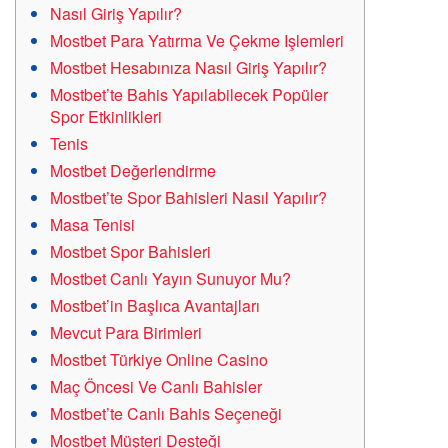
Nasıl Giriş Yapılır?
Mostbet Para Yatırma Ve Çekme Işlemleri
Mostbet Hesabınıza Nasıl Giriş Yapılır?
Mostbet’te Bahis Yapılabilecek Popüler
Spor Etkinlikleri
Tenis
Mostbet Değerlendirme
Mostbet’te Spor Bahisleri Nasıl Yapılır?
Masa Tenisi
Mostbet Spor Bahisleri
Mostbet Canlı Yayın Sunuyor Mu?
Mostbet’in Başlıca Avantajları
Mevcut Para Birimleri
Mostbet Türkiye Online Casino
Maç Öncesi Ve Canlı Bahisler
Mostbet’te Canlı Bahis Seçeneği
Mostbet Müşteri Desteği