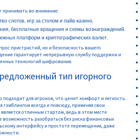
т принимать во внимание:
о слотов, игр за столом и лайв-казино.
ния, бесплатные вращения и схемы вознаграждений.
тежных платформ и криптографических валют.
прос пристрастий, но и безопасность вашего
ведение гарантирует непрерывную службу поддержки и
енных технологий шифрования.
предложенный тип игорного
о подходит для игроков, что ценит комфорт и легкость.
 гэмблингом всегда и повсюду, применяя свои
 является отличным стартом, ведь в этом месте
е возможность разобраться без риска финансовых
льскому интерфейсу и простоте перемещения, даже
ожности.