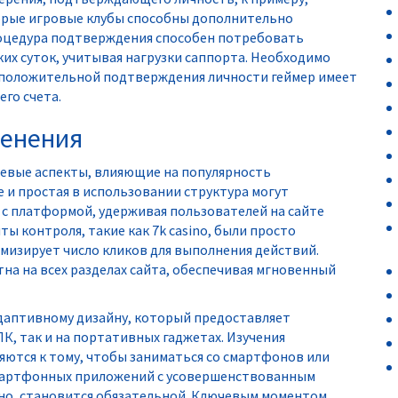
торые игровые клубы способны дополнительно
оцедура подтверждения способен потребовать
ких суток, учитывая нагрузки саппорта. Необходимо
 положительной подтверждения личности геймер имеет
го счета.
менения
евые аспекты, влияющие на популярность
и простая в использовании структура могут
с платформой, удерживая пользователей на сайте
ы контроля, такие как 7k casino, были просто
изирует число кликов для выполнения действий.
на на всех разделах сайта, обеспечивая мгновенный
даптивному дизайну, который предоставляет
К, так и на портативных гаджетах. Изучения
яются к тому, чтобы заниматься со смартфонов или
мартфонных приложений с усовершенствованным
ино, становится обязательной. Ключевым моментом