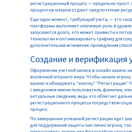
регистрационный процесс — предельно прост. 
процентов юзеров отдают предпочтение ресур
Еще один момент, требующий учета, — это скор
платформы выполняет ключевую роль в удовлет
запускаются долго, это может привести к пот
технологии и оптимизировать графику для сокр
дополнительная мгновение промедления способ
Создание и верификация 
Оформление учетной записи в онлайн казино к
вселенной игорного мира. Чтобы начала игроку
казино и обнаружить "кнопку" "Регистрация". 
с введением имени пользователя, фамилии, эл
актуальные сведения, ведь это облегчит даль
регистрационного процесса посредством социа
процесс.
По завершении успешной регистрации идет шаг
для поддержания защиты как лично игрока, так
предоставить копию или фотографию удостове