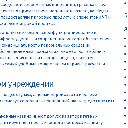
Посредством современных инноваций, графика и звук
 чувство присутствия в подлинном казино, как будто
R
с предоставляют игровые продукты с элементами VR и
узиться в игровой процесс.
A
тановится их безопасное функционирование и
ифровку данных и современные методы обеспечения
онфиденциальность персональных сведений
обство денежных транзакций: множество гэмблинг-
 внесения денег и вывода средств, включая
ь самый удобный конкретно им вариант расчета и
ом учреждении
тво для отдыха, а целый мирок азарта и острых
то помогут совершить правильный шаг и предотвратить
Законные казино имеют допуск из авторитетных
арантирует честность игрового процесса и защиту