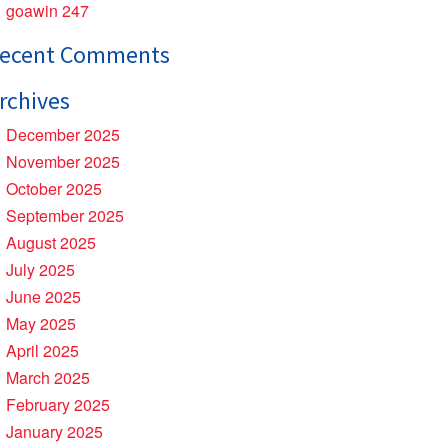
goawin 247
ecent Comments
rchives
December 2025
November 2025
October 2025
September 2025
August 2025
July 2025
June 2025
May 2025
April 2025
March 2025
February 2025
January 2025