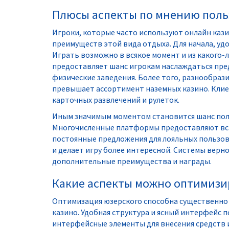
Плюсы аспекты по мнению поль
Игроки, которые часто используют онлайн каз
преимуществ этой вида отдыха. Для начала, у
Играть возможно в всякое момент и из какого-л
предоставляет шанс игрокам наслаждаться пр
физические заведения. Более того, разнообраз
превышает ассортимент наземных казино. Клие
карточных развлечений и рулеток.
Иным значимым моментом становится шанс пол
Многочисленные платформы предоставляют вст
постоянные предложения для лояльных пользов
и делает игру более интересной. Системы верн
дополнительные преимущества и награды.
Какие аспекты можно оптимизи
Оптимизация юзерского способна существенно
казино. Удобная структура и ясный интерфейс
интерфейсные элементы для внесения средств и