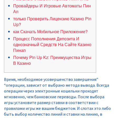
Провайдеры И Игровые Автоматы Пин
Ап
только Проверить Лицензию Казино Pin
Up?
как Скачать Мобильное Приложение?
Процесс Пополнения Депозита И
однозначный Средств На Сайте Казино
Пинап
Почему Pin Up Kz: Преимущества Игры
В Казино
Время, необходимое усовершенство завершения”
“операции, зависит от выбрано метода вывода. Всегда
операции через электронные кошельки проходят
мгновенно, чем банковские переводы. После выбора
игры установите размер ставки в соответствии с
правилами игры же вашим бюджетом. И слотах это либо
быть выбор количество линий и ставки на линию, в