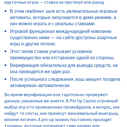
карточных играх — ставка на протянул или раунд.
В этом гемблинг зале есть увлекательные игровые
автоматы, которые запускаются в демо-режиме, а
них можно играть и с реальны ставками.
Игровой функционал международной компании
существенно ниже — на сайте доступны азартные
игры и другие потехи.
Этот типов ставки учитывает условное
преимущество или отставание одной из стороны.
Верификация обязательна для вывода средств, не
она проводится же один раз.
После успешного следования, ваш аккаунт полдела
активирован автоматически.
Во время верификации они тщательно проверяют
данные, указанные же анкете. В Pin Up Casino огромный
выбор игр ото проверенных провайдеров, и вопрос, как
найдут те слоты, них принесут максимальный выигрыш,
вполне логичен. А pin-up казино постоянно проходят
турниры, которые организует само казино или