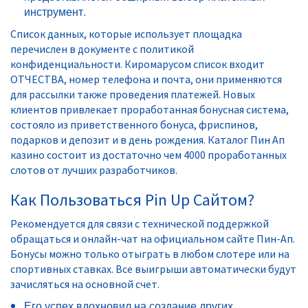
инструмент.
Список данных, которые использует площадка
перечислен в документе с политикой
конфиденциальности. Киромарусом список входит
ОТЧЕСТВА, номер телефона и почта, они применяются
для рассылки также проведения платежей. Новых
клиентов привлекает проработанная бонусная система,
состояло из приветственного бонуса, фриспинов,
подарков и депозит и в день рождения. Каталог Пин Ап
казино состоит из достаточно чем 4000 проработанных
слотов от лучших разработчиков.
Как Пользоваться Pin Up Сайтом?
Рекомендуется для связи с технической поддержкой
обращаться и онлайн-чат на официальном сайте Пин-Ап.
Бонусы можно только отыграть в любом слотере или на
спортивных ставках. Все выигрыши автоматически будут
зачисляться на основной счет.
Его успех вдохновил на создание других