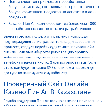
Новых клиентов привлекает проработанная
бонусная система, состоявшая из приветственного
бонуса, фриспинов, подарков на депозит и а день
рождения.
Каталог Пин Ап казино состоит из более чем 4000
проработанных слотов от таких разработчиков.
Время этого вам полдела отправлено письмо ддя
подтверждения регистрации, только для завершения
процесса, следует перейти судя ссылке, присланной а
письме. Если вы выбираете регистрацию прошло
мобильный телефон, очень ввести активный номер
телефона и нажать кнопку Зарегистрироваться. Госле
этого вам будет выслано SMS с логином и паролем для
доступа ко вашему личному кабинету.
Проверенный Сайт Онлайн
Казино Пин Ап В Казахстане
Служба поддержки Пин-Ап казино отвечает пристально и
обеспечивает равно запросы, чтобы у меня осталась