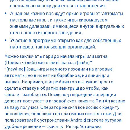
специально кнопку для его восстановления.
А нашем казино вас ждут яркие игровые” “автоматы,
настольные игры, и также игры киромарусом
живыми дилерами, имеющиеся внутри виртуальных
стен нашего игрового заведения.
Участие в программе открыто как для собственных
партнеров, так только для организаций.
Можно заключать пари до начала игры или матча
(Прематч) либо же госле ее начала (лайв).”
“[newline]Краш-игры немного походили на игровые
автоматы, но в их нет ни барабанов, ни линий дли
выплат. Например, и игре Авиатор вы нужно просто
сделать ставку и обратно выигрыш до чтобы, как
самолет разобьется. После подтверждения операции
депозит поступает в игровой счет клиента Пин Ап казино
за пару получаса. Оператор не снял комиссию с кредиту
пополнения, большинство платежных систем тоже. Дли
пользователей с устройствами Android система мутуара
удобное решение — скачать Pin up. Установка