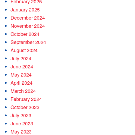
February 2025
January 2025
December 2024
November 2024
October 2024
September 2024
August 2024
July 2024
June 2024
May 2024
April 2024
March 2024
February 2024
October 2023
July 2023
June 2023
May 2023