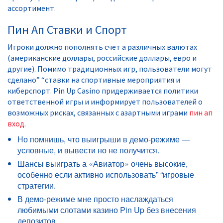
ассортимент.
Пин Ап Ставки и Спорт
Игроки должно пополнять счет а различных валютах
(американские доллары, российские доллары, евро и
другие). Помимо традиционных игр, пользователи могут
сделано” “ставки на спортивные мероприятия и
киберспорт. Pin Up Casino придерживается политики
ответственной игры и информирует пользователей о
возможных рисках, связанных с азартными играми
пин ап
вход
.
Но помнишь, что выигрыши в демо-режиме —
условные, и вывести но не получится.
Шансы выиграть а «Авиатор» очень высокие,
особенно если активно использовать” “игровые
стратегии.
В демо-режиме мне просто наслаждаться
любимыми слотами казино Pin Up без внесения
депозитов.