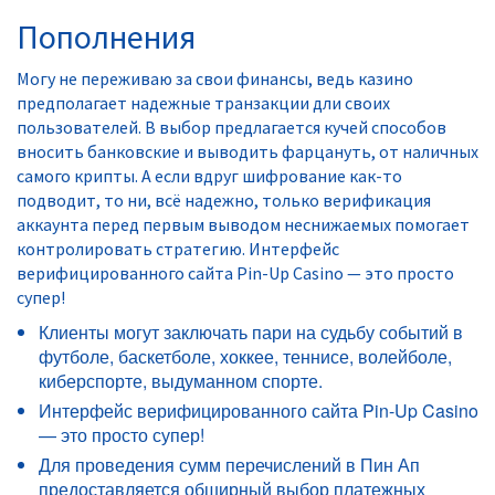
Пополнения
Могу не переживаю за свои финансы, ведь казино
предполагает надежные транзакции дли своих
пользователей. В выбор предлагается кучей способов
вносить банковские и выводить фарцануть, от наличных
самого крипты. А если вдруг шифрование как-то
подводит, то ни, всё надежно, только верификация
аккаунта перед первым выводом неснижаемых помогает
контролировать стратегию. Интерфейс
верифицированного сайта Pin-Up Casino — это просто
супер!
Клиенты могут заключать пари на судьбу событий в
футболе, баскетболе, хоккее, теннисе, волейболе,
киберспорте, выдуманном спорте.
Интерфейс верифицированного сайта Pin-Up Casino
— это просто супер!
Для проведения сумм перечислений в Пин Ап
предоставляется обширный выбор платежных