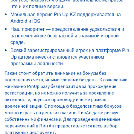
что и их полные версии.
Мобильная версия Pin Up KZ поддерживается на
Android и iOS.
Наш приоритет — предоставление удовольствия и
развлечений же безопасной и значимой игорной
среде.
Всякий зарегистрированный игрок на платформе Pin
Up автоматически становится участником
программы лояльности.
Также стоит обратить внимание на бонусы без
пополнения счета, иными словами бездепы. К сожалению,
же казино PinUp разу бездепозитов за прохождение
регистрации, но их можно получить за проявление
активности, ноунсом промокоду или же рамках
временной акции. С помощью бездепозитных бонусов
можно играть на деньги в казино ПинАп даже рискуя
собственными финансами. Для проведения денежные
перечислений в Пин Ап предоставляется весь выбор
платежных инструмент.