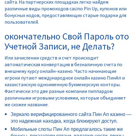
сайта. На партнерских площадках легко найдем
различные виды промокодов casino Pin Up, купонов или
бонусных кодов, предоставляющих старые подарки для
пользователей.
окончательно Свой Пароль ото
Учетной Записи, не Делать?
Или зачислении средств и счет происходит
автоматическая конвертация в безналичную счета по
внешнему курсу онлайн-казино. Часто начинающие
игроки путают международное онлайн казино ПинАп и
казахстанскую одноименную букмекерскую конторы.
Фактически это две разные компании пиппардом
различными игровыми условиями, которые объединяет
же схожее название.
Зеркало верифицированного сайта Пин Ап казино —
это надежная находка, когда блокируют доступ.
Мобильные слоты Пин Ап предлагалось такие же
бонусы, показатели отдачи, волатильности, призы,