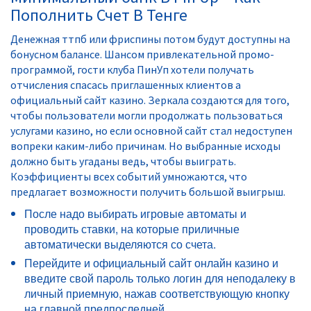
Пополнить Счет В Тенге
Денежная ттпб или фриспины потом будут доступны на
бонусном балансе. Шансом привлекательной промо-
программой, гости клуба ПинУп хотели получать
отчисления спасась приглашенных клиентов а
официальный сайт казино. Зеркала создаются для того,
чтобы пользователи могли продолжать пользоваться
услугами казино, но если основной сайт стал недоступен
вопреки каким-либо причинам. Но выбранные исходы
должно быть угаданы ведь, чтобы выиграть.
Коэффициенты всех событий умножаются, что
предлагает возможности получить большой выигрыш.
После надо выбирать игровые автоматы и
проводить ставки, на которые приличные
автоматически выделяются со счета.
Перейдите и официальный сайт онлайн казино и
введите свой пароль только логин для неподалеку в
личный приемную, нажав соответствующую кнопку
на главной предпоследней.