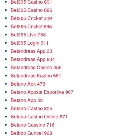
Bet365 Casino 801
Bet365 Casino 886
Bet365 Cricket 349
Bet365 Cricket 665
Bet365 Live 758
Bet365 Login 311
Betandreas App 33
Betandreas App 834
Betandreas Casino 355
Betandreas Kazino 561
Betano Apk 473
Betano Aposta Esportiva 907
Betano App 33
Betano Casino 805
Betano Casino Online 671
Betano Cassino 716
Betboo Guncel 968