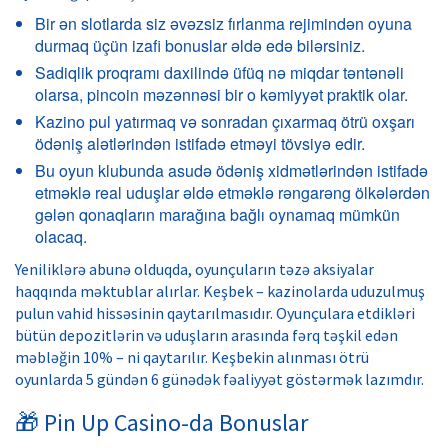
Bir ən slotlarda siz əvəzsiz fırlanma rejimindən oyuna
durmaq üçün izafi bonuslar əldə edə bilərsiniz.
Sadiqlik proqramı daxilində üfüq nə miqdar təntənəli
olarsa, pincoin məzənnəsi bir o kəmiyyət praktik olar.
Kazino pul yatırmaq və sonradan çıxarmaq ötrü oxşarı
ödəniş alətlərindən istifadə etməyi tövsiyə edir.
Bu oyun klubunda asudə ödəniş xidmətlərindən istifadə
etməklə real uduşlar əldə etməklə rəngarəng ölkələrdən
gələn qonaqların marağına bağlı oynamaq mümkün
olacaq.
Yeniliklərə abunə olduqda, oyunçuların təzə aksiyalar
haqqında məktublar alırlar. Keşbek – kazinolarda uduzulmuş
pulun vahid hissəsinin qaytarılmasıdır. Oyunçulara etdikləri
bütün depozitlərin və uduşların arasında fərq təşkil edən
məbləğin 10% – ni qaytarılır. Keşbekin alınması ötrü
oyunlarda 5 gündən 6 günədək fəaliyyət göstərmək lazımdır.
🎁 Pin Up Casino-da Bonuslar