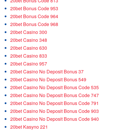
20bet Bonus Code 813
20bet Bonus Code 953
20bet Bonus Code 964
20bet Bonus Code 968
20bet Casino 300
20bet Casino 348
20bet Casino 630
20bet Casino 833
20bet Casino 957
20bet Casino No Deposit Bonus 37
20bet Casino No Deposit Bonus 549
20bet Casino No Deposit Bonus Code 535
20bet Casino No Deposit Bonus Code 747
20bet Casino No Deposit Bonus Code 791
20bet Casino No Deposit Bonus Code 903
20bet Casino No Deposit Bonus Code 940
20bet Kasyno 221