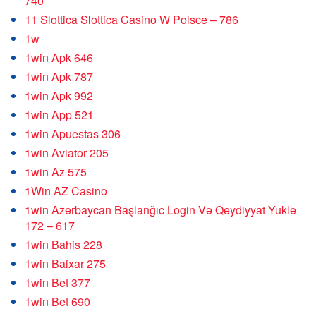
740
11 Slottica Slottica Casino W Polsce – 786
1w
1win Apk 646
1win Apk 787
1win Apk 992
1win App 521
1win Apuestas 306
1win Aviator 205
1win Az 575
1Win AZ Casino
1win Azerbaycan Başlanğıc Login Və Qeydiyyat Yukle
172 – 617
1win Bahis 228
1win Baixar 275
1win Bet 377
1win Bet 690