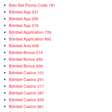
Bdm Bet Promo Code 181
Bdmbet App 237
Bdmbet App 265
Bdmbet App 316
Bdmbet Application 739
Bdmbet Application 892
Bdmbet Avis 656
Bdmbet Bonus 214
Bdmbet Bonus 466
Bdmbet Bonus 909
Bdmbet Casino 101
Bdmbet Casino 251
Bdmbet Casino 317
Bdmbet Casino 387
Bdmbet Casino 930
Bdmbet Casino 961