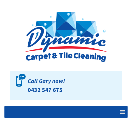
Call Gary now!
0432 547 675