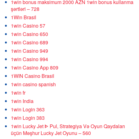
1win bonus maksimum 2000 AZN 1win bonus kullanma
şərtləri – 728
1Win Brasil
1win Casino 57
1win Casino 650
1win Casino 689
1win Casino 949
1win Casino 994
1win Casino App 809
1WIN Casino Brasil
1win casino spanish
1win fr
1win India
1win Login 363
1win Login 383
1win Lucky Jet ᐈ Pul, Strategiya Və Oyun Qaydaları
üçün Məşhur Lucky Jet Oyunu – 560