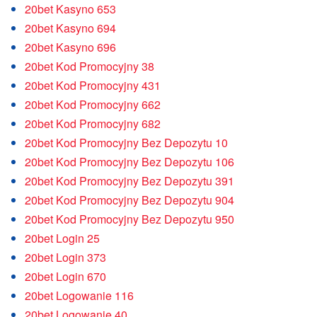
20bet Kasyno 653
20bet Kasyno 694
20bet Kasyno 696
20bet Kod Promocyjny 38
20bet Kod Promocyjny 431
20bet Kod Promocyjny 662
20bet Kod Promocyjny 682
20bet Kod Promocyjny Bez Depozytu 10
20bet Kod Promocyjny Bez Depozytu 106
20bet Kod Promocyjny Bez Depozytu 391
20bet Kod Promocyjny Bez Depozytu 904
20bet Kod Promocyjny Bez Depozytu 950
20bet Login 25
20bet Login 373
20bet Login 670
20bet Logowanie 116
20bet Logowanie 40