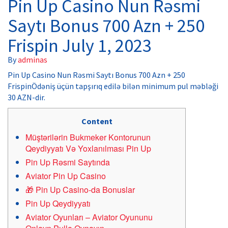
Pin Up Casino Nun Rəsmi
Saytı Bonus 700 Azn + 250
Frispin
July 1, 2023
By
adminas
Pin Up Casino Nun Rəsmi Saytı Bonus 700 Azn + 250
Frispin
Ödəniş üçün tapşırıq edilə bilən minimum pul məbləği
30 AZN-dir.
Content
Müştərilərin Bukmeker Kontorunun
Qeydiyyatı Və Yoxlanılması Pin Up
Pin Up Rəsmi Saytında
Aviator Pin Up Casino
🎁 Pin Up Casino-da Bonuslar
Pin Up Qeydiyyatı
Aviator Oyunları – Aviator Oyununu