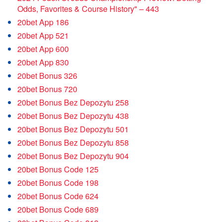
Odds, Favorites & Course History" – 443
20bet App 186
20bet App 521
20bet App 600
20bet App 830
20bet Bonus 326
20bet Bonus 720
20bet Bonus Bez Depozytu 258
20bet Bonus Bez Depozytu 438
20bet Bonus Bez Depozytu 501
20bet Bonus Bez Depozytu 858
20bet Bonus Bez Depozytu 904
20bet Bonus Code 125
20bet Bonus Code 198
20bet Bonus Code 624
20bet Bonus Code 689