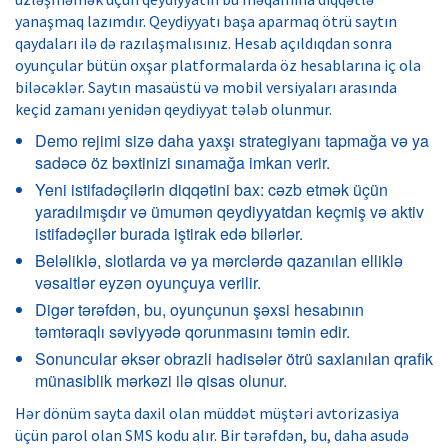
yanaşmaq lazımdır. Qeydiyyatı başa aparmaq ötrü saytın
qaydaları ilə də razılaşmalısınız. Hesab açıldıqdan sonra
oyunçular bütün oxşar platformalarda öz hesablarına iç ola
biləcəklər. Saytın masaüstü və mobil versiyaları arasında
keçid zamanı yenidən qeydiyyat tələb olunmur.
Demo rejimi sizə daha yaxşı strategiyanı tapmağa və ya
sadəcə öz bəxtinizi sınamağa imkan verir.
Yeni istifadəçilərin diqqətini bax: cəzb etmək üçün
yaradılmışdır və ümumən qeydiyyatdan keçmiş və aktiv
istifadəçilər burada iştirak edə bilərlər.
Beləliklə, slotlarda və ya mərclərdə qazanılan elliklə
vəsaitlər eyzən oyunçuya verilir.
Digər tərəfdən, bu, oyunçunun şəxsi hesabının
təmtəraqlı səviyyədə qorunmasını təmin edir.
Sonuncular əksər obrazli hadisələr ötrü saxlanılan qrafik
münasiblik mərkəzi ilə qisas olunur.
Hər dönüm sayta daxil olan müddət müştəri avtorizasiya
üçün parol olan SMS kodu alır. Bir tərəfdən, bu, daha asudə