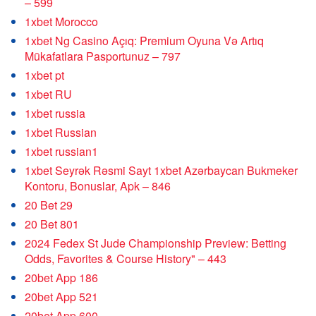
– 599
1xbet Morocco
1xbet Ng Casino Açıq: Premium Oyuna Və Artıq
Mükafatlara Pasportunuz – 797
1xbet pt
1xbet RU
1xbet russia
1xbet Russian
1xbet russian1
1xbet Seyrək Rəsmi Sayt 1xbet Azərbaycan Bukmeker
Kontoru, Bonuslar, Apk – 846
20 Bet 29
20 Bet 801
2024 Fedex St Jude Championship Preview: Betting
Odds, Favorites & Course History" – 443
20bet App 186
20bet App 521
20bet App 600