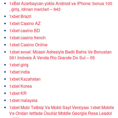
1xBet Azərbaycan yükle Android və iPhone: bonus 100
, giriş, idman mərcləri – 943
1xbet Brazil
1xbet Casino AZ
1xbet casino BD
1xbet casino french
1xbet Casino Online
1xbet əvvəl: Müasir Adresiyle Bədii Bahis Ve Bonusları
391 Imóveis À Venda Rio Grande Do Sul – 55
1xbet giriş
1xbet india
1xbet Kazahstan
1xbet Korea
1xbet KR
1xbet malaysia
1xbet Mobi Tətbiqi Və Mobil Sayt Versiyası 1xbet Mobile
Və Ondan Istifadə Üsullar Middle Georgia Resa Leadol