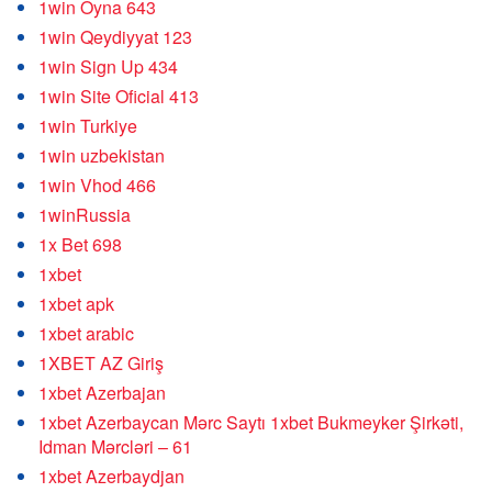
1win Oyna 643
1win Qeydiyyat 123
1win Sign Up 434
1win Site Oficial 413
1win Turkiye
1win uzbekistan
1win Vhod 466
1winRussia
1x Bet 698
1xbet
1xbet apk
1xbet arabic
1XBET AZ Giriş
1xbet Azerbajan
1xbet Azerbaycan Mərc Saytı 1xbet Bukmeyker Şirkəti,
Idman Mərcləri – 61
1xbet Azerbaydjan