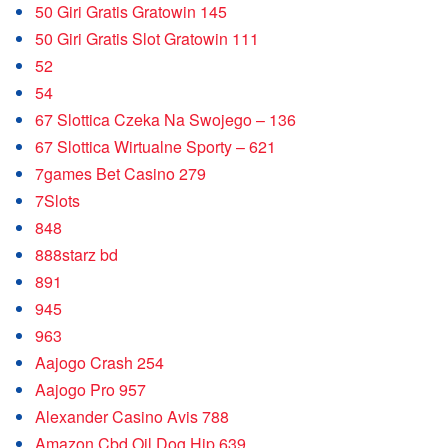
50 Giri Gratis Gratowin 145
50 Giri Gratis Slot Gratowin 111
52
54
67 Slottica Czeka Na Swojego – 136
67 Slottica Wirtualne Sporty – 621
7games Bet Casino 279
7Slots
848
888starz bd
891
945
963
Aajogo Crash 254
Aajogo Pro 957
Alexander Casino Avis 788
Amazon Cbd Oil Dog Hip 639