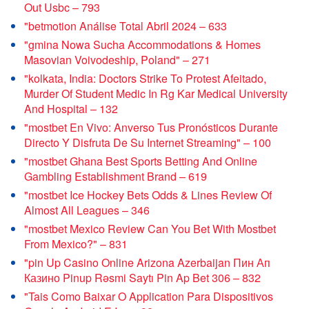
Out Usbc – 793
"betmotion Análise Total Abril 2024 – 633
"gmina Nowa Sucha Accommodations & Homes
Masovian Voivodeship, Poland" – 271
"kolkata, India: Doctors Strike To Protest Afeitado,
Murder Of Student Medic In Rg Kar Medical University
And Hospital – 132
"mostbet En Vivo: Anverso Tus Pronósticos Durante
Directo Y Disfruta De Su Internet Streaming" – 100
"mostbet Ghana Best Sports Betting And Online
Gambling Establishment Brand – 619
"mostbet Ice Hockey Bets Odds & Lines Review Of
Almost All Leagues – 346
"mostbet Mexico Review Can You Bet With Mostbet
From Mexico?" – 831
"pin Up Casino Online Arizona Azerbaijan Пин Ап
Казино Pinup Rəsmi Saytı Pin Ap Bet 306 – 832
"Tais Como Baixar O Application Para Dispositivos