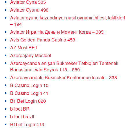
Aviator Oyna 505
Aviator Oyunu 498
Aviator oyunu kazandırıyor nasıl oynanır, hilesi, taktikleri
– 194
Aviator Игра На Деньги Момент Когда – 305
Avis Golden Panda Casino 453
AZ Most BET
Azerbajany Mostbet
Azərbaycanda ən şah Bukmeker Tətbiqləri Təntənəli
Bonuslara 1win Seyrək 118 – 889
Azərbaycandakı Bukmeker Kontorunun Icmalı – 338
B Casino Login 10
B Casino Login 41
B1 Bet Login 820
b1bet BR
b1bet brazil
B1bet Login 413