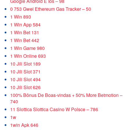
Google Android E Ios – 98
0 753 Gwei Ethereum Gas Tracker – 50
1 Win 893
1 Win App 584
1 Win Bet 131
1 Win Bet 442
1 Win Game 980
1 Win Online 693
10 Jili Slot 189
10 Jili Slot 371
10 Jili Slot 494
10 Jili Slot 626
100% Bônus De Boas-vindas + 50% More Betmotion –
740
11 Slottica Slottica Casino W Polsce – 786
1w
1win Apk 646