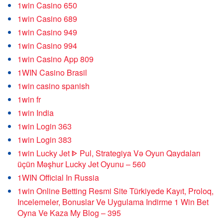
1win Casino 650
1win Casino 689
1win Casino 949
1win Casino 994
1win Casino App 809
1WIN Casino Brasil
1win casino spanish
1win fr
1win India
1win Login 363
1win Login 383
1win Lucky Jet ᐈ Pul, Strategiya Və Oyun Qaydaları
üçün Məşhur Lucky Jet Oyunu – 560
1WIN Official In Russia
1win Online Betting Resmi Site Türkiyede Kayıt, Proloq,
Incelemeler, Bonuslar Ve Uygulama Indirme 1 Win Bet
Oyna Ve Kaza My Blog – 395