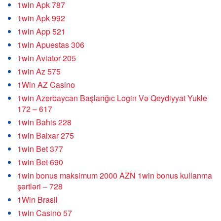
1win Apk 787
1win Apk 992
1win App 521
1win Apuestas 306
1win Aviator 205
1win Az 575
1Win AZ Casino
1win Azerbaycan Başlanğıc Login Və Qeydiyyat Yukle
172 – 617
1win Bahis 228
1win Baixar 275
1win Bet 377
1win Bet 690
1win bonus maksimum 2000 AZN 1win bonus kullanma
şərtləri – 728
1Win Brasil
1win Casino 57