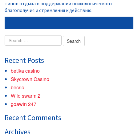
типов отдыха в поддержании психологического
благополучия и стремления к действию.
Search
for:
Recent Posts
betika casino
Skycrown Casino
becric
Wild swarm 2
goawin 247
Recent Comments
Archives