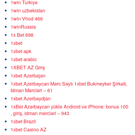
1win Turkiye
1win uzbekistan
1win Vhod 466
1winRussia
1x Bet 698
1xbet
1xbet apk
1xbet arabic
1XBET AZ Giriş
1xbet Azerbajan
1xbet Azerbaycan Mərc Saytı 1xbet Bukmeyker Şirkəti,
Idman Mərcləri – 61
1xbet Azerbaydjan
1xBet Azərbaycan yükle Android və iPhone: bonus 100
, giriş, idman mərcləri – 943
1xbet Brazil
1xbet Casino AZ