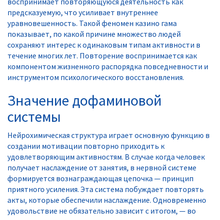
воспринимает повторяющуюся деятельность как
предсказуемую, что усиливает внутреннее
уравновешенность. Такой феномен казино гама
показывает, по какой причине множество людей
сохраняют интерес к одинаковым типам активности в
течение многих лет. Повторение воспринимается как
компонентом жизненного распорядка повседневности и
инструментом психологического восстановления.
Значение дофаминовой
системы
Нейрохимическая структура играет основную функцию в
создании мотивации повторно приходить к
удовлетворяющим активностям. В случае когда человек
получает наслаждение от занятия, в нервной системе
формируется вознаграждающая цепочка — принцип
приятного усиления. Эта система побуждает повторять
акты, которые обеспечили наслаждение. Одновременно
удовольствие не обязательно зависит с итогом, — во