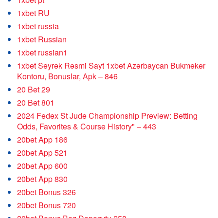
1xbet RU
1xbet russia
1xbet Russian
1xbet russian1
1xbet Seyrək Rəsmi Sayt 1xbet Azərbaycan Bukmeker
Kontoru, Bonuslar, Apk – 846
20 Bet 29
20 Bet 801
2024 Fedex St Jude Championship Preview: Betting
Odds, Favorites & Course History" – 443
20bet App 186
20bet App 521
20bet App 600
20bet App 830
20bet Bonus 326
20bet Bonus 720