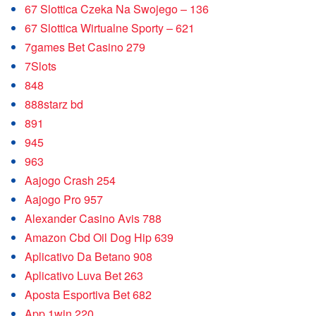
67 Slottica Czeka Na Swojego – 136
67 Slottica Wirtualne Sporty – 621
7games Bet Casino 279
7Slots
848
888starz bd
891
945
963
Aajogo Crash 254
Aajogo Pro 957
Alexander Casino Avis 788
Amazon Cbd Oil Dog Hip 639
Aplicativo Da Betano 908
Aplicativo Luva Bet 263
Aposta Esportiva Bet 682
App 1win 220