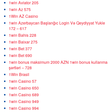
1win Aviator 205
1win Az 575
1Win AZ Casino
1win Azerbaycan Başlanğıc Login Və Qeydiyyat Yukle
172 – 617
1win Bahis 228
1win Baixar 275
1win Bet 377
1win Bet 690
1win bonus maksimum 2000 AZN 1win bonus kullanma
şərtləri – 728
1Win Brasil
1win Casino 57
1win Casino 650
1win Casino 689
1win Casino 949
1win Casino 994