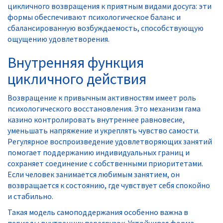
цикличного возвращения к приятным видами досуга: эти
формы обеспечивают психологическое баланс и
сбалансированную возбуждаемость, способствующую
ощущению удовлетворения.
Внутренняя функция
цикличного действия
Возвращение к привычным активностям имеет роль
психологического восстановления. Это механизм гама
казино контролировать внутреннее равновесие,
уменьшать напряжение и укреплять чувство самости.
Регулярное воспроизведение удовлетворяющих занятий
помогает поддержанию индивидуальных границ и
сохраняет соединение с собственными приоритетами.
Если человек занимается любимым занятием, он
возвращается к состоянию, где чувствует себя спокойно
и стабильно.
Такая модель самоподдержания особенно важна в