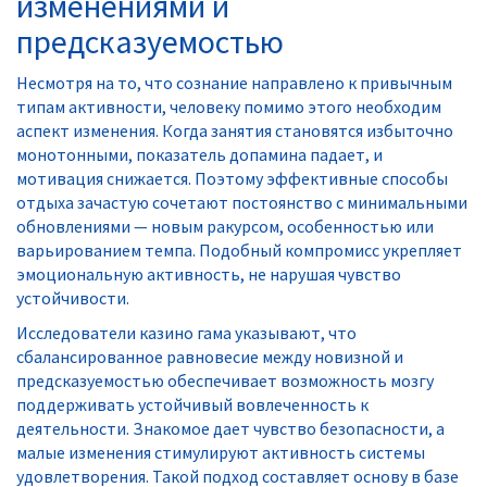
изменениями и
предсказуемостью
Несмотря на то, что сознание направлено к привычным
типам активности, человеку помимо этого необходим
аспект изменения. Когда занятия становятся избыточно
монотонными, показатель допамина падает, и
мотивация снижается. Поэтому эффективные способы
отдыха зачастую сочетают постоянство с минимальными
обновлениями — новым ракурсом, особенностью или
варьированием темпа. Подобный компромисс укрепляет
эмоциональную активность, не нарушая чувство
устойчивости.
Исследователи казино гама указывают, что
сбалансированное равновесие между новизной и
предсказуемостью обеспечивает возможность мозгу
поддерживать устойчивый вовлеченность к
деятельности. Знакомое дает чувство безопасности, а
малые изменения стимулируют активность системы
удовлетворения. Такой подход составляет основу в базе