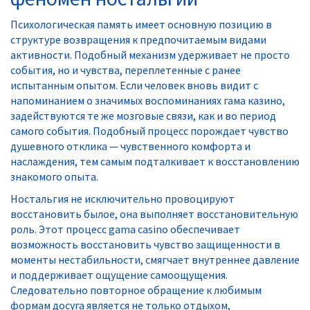
Психологическая память имеет основную позицию в
структуре возвращения к предпочитаемым видами
активности. Подобный механизм удерживает не просто
события, но и чувства, переплетенные с ранее
испытанным опытом. Если человек вновь видит с
напоминанием о значимых воспоминаниях гама казино,
задействуются те же мозговые связи, как и во период
самого события. Подобный процесс порождает чувство
душевного отклика — чувственного комфорта и
наслаждения, тем самым подталкивает к восстановлению
знакомого опыта.
Ностальгия не исключительно провоцируют
восстановить былое, она выполняет восстановительную
роль. Этот процесс gama casino обеспечивает
возможность восстановить чувство защищенности в
моменты нестабильности, смягчает внутреннее давление
и поддерживает ощущение самоощущения.
Следовательно повторное обращение к любимым
формам досуга является не только отдыхом,