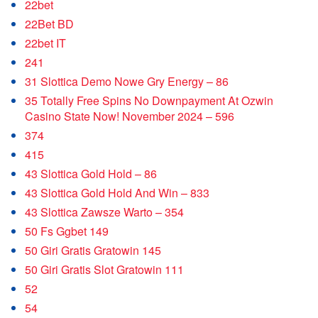
22bet
22Bet BD
22bet IT
241
31 Slottica Demo Nowe Gry Energy – 86
35 Totally Free Spins No Downpayment At Ozwin
Casino State Now! November 2024 – 596
374
415
43 Slottica Gold Hold – 86
43 Slottica Gold Hold And Win – 833
43 Slottica Zawsze Warto – 354
50 Fs Ggbet 149
50 Giri Gratis Gratowin 145
50 Giri Gratis Slot Gratowin 111
52
54