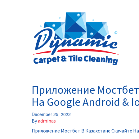
Приложение Мостбет 
На Google Android & I
December 25, 2022
By
adminas
Приложение Мостбет В Казахстане Скачайте На G