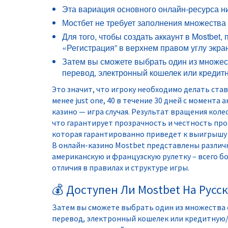
Эта вариация основного онлайн-ресурса ни
Мостбет не требует заполнения множества
Для того, чтобы создать аккаунт в Mostbet,
«Регистрация” в верхнем правом углу экра
Затем вы сможете выбрать один из множес
перевод, электронный кошелек или кредитн
Это значит, что игроку необходимо делать став
менее just one, 40 в течение 30 дней с момента
казино — игра случая. Результат вращения коле
что гарантирует прозрачность и честность проц
которая гарантированно приведет к выигрышу 
В онлайн-казино Mostbet представлены различ
американскую и французскую рулетку – всего б
отличия в правилах и структуре игры.
💰 Доступен Ли Mostbet На Русс
Затем вы сможете выбрать один из множества 
перевод, электронный кошелек или кредитную/