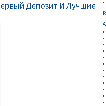
Первый Депозит И Лучшие
R
A