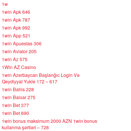
1w
1win Apk 646
1win Apk 787
1win Apk 992
1win App 521
1win Apuestas 306
1win Aviator 205
1win Az 575
1Win AZ Casino
1win Azerbaycan Başlanğıc Login Və
Qeydiyyat Yukle 172 – 617
1win Bahis 228
1win Baixar 275
1win Bet 377
1win Bet 690
1win bonus maksimum 2000 AZN 1win bonus
kullanma şərtləri – 728