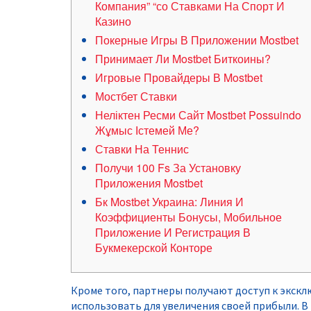
Компания” “со Ставками На Спорт И
Казино
Покерные Игры В Приложении Mostbet
Принимает Ли Mostbet Биткоины?
Игровые Провайдеры В Mostbet
Мостбет Ставки
Неліктен Ресми Сайт Mostbet Possuindo
Жұмыс Істемей Ме?
Ставки На Теннис
Получи 100 Fs За Установку
Приложения Mostbet
Бк Mostbet Украина: Линия И
Коэффициенты Бонусы, Мобильное
Приложение И Регистрация В
Букмекерской Конторе
Кроме того, партнеры получают доступ к экскл
использовать для увеличения своей прибыли. В