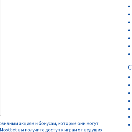
C
юзивным акциям и бонусам, которые они могут
 Mostbet вы получите доступ к играм от ведущих