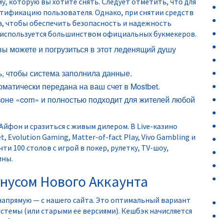
, которую вы хотите снять. Следует отметить, что для
нтификацию пользователя. Однако, при снятии средств
, чтобы обеспечить безопасность и надежность
я используется большинством официальных букмекеров.
 вы можете и погрузиться в этот леденящий душу
ь, чтобы система заполнила данные.
матически передана на ваш счет в Mostbet.
оне «com» и полностью подходит для жителей любой
Айфон и сразиться с живым дилером. В Live-казино
 Evolution Gaming, Matter-of-fact Play, Vivo Gambling и
и 100 столов с игрой в покер, рулетку, TV-шоу,
ины.
онусом Нового Аккаунта
напрямую — с нашего сайта. Это оптимальный вариант
стемы (или старыми ее версиями). Кешбэк начисляется