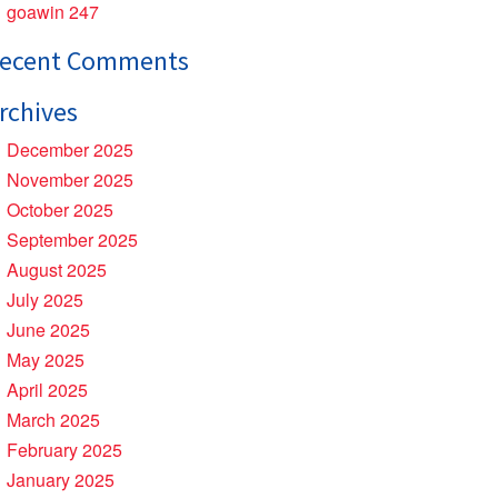
goawin 247
ecent Comments
rchives
December 2025
November 2025
October 2025
September 2025
August 2025
July 2025
June 2025
May 2025
April 2025
March 2025
February 2025
January 2025