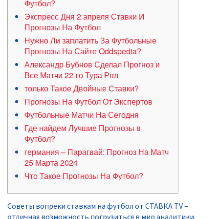
Футбол?
Экспресс Дня 2 апреля Ставки И
Прогнозы На Футбол
Нужно Ли заплатить За Футбольные
Прогнозы На Сайте Oddspedia?
Александр Бубнов Сделал Прогноз и
Все Матчи 22-го Тура Рпл
только Такое Двойные Ставки?
Прогнозы На Футбол От Экспертов
Футбольные Матчи На Сегодня
Где найдем Лучшие Прогнозы в
Футбол?
германия – Парагвай: Прогноз На Матч
25 Марта 2024
Что Такое Прогнозы На Футбол?
Советы вопреки ставкам на футбол от СТАВКА TV –
отличная возможность погрузиться в мир аналитики.