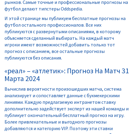
рынков. Самые точные и профессиональные прогнозы на
футбол делают типстеры Oddspedia.
И этой странице мы публикуем бесплатные прогнозы на
футбол остального профессионалов. Все них
публикуются с развернутыми описаниями, в которому
объясняется сделанный выбирать. На каждый матч
игроки имеют возможностей добавить только тот
прогноз с описанием, все остальные прогнозы
публикуются без описания.
«реал» – «атлетик»: Прогноз На Матч 31
Марта 2024
Вычислив вероятности произошедших матча, система
анализирует и сопоставляет данные с букмекерскими
линиями. Каждую предлагаемую интранетом ставку
дополнительно задействует эксперт из нашей команды и
публикует окончательный бесплатный прогноз на игру.
Более привлекательные и выгодного прогнозы
добавляются и категорию VIP. Поэтому эти ставки