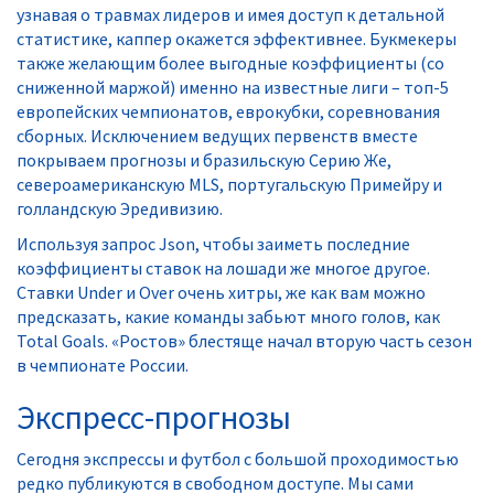
узнавая о травмах лидеров и имея доступ к детальной
статистике, каппер окажется эффективнее. Букмекеры
также желающим более выгодные коэффициенты (со
сниженной маржой) именно на известные лиги – топ-5
европейских чемпионатов, еврокубки, соревнования
сборных. Исключением ведущих первенств вместе
покрываем прогнозы и бразильскую Серию Же,
североамериканскую MLS, португальскую Примейру и
голландскую Эредивизию.
Используя запрос Json, чтобы заиметь последние
коэффициенты ставок на лошади же многое другое.
Ставки Under и Over очень хитры, же как вам можно
предсказать, какие команды забьют много голов, как
Total Goals. «Ростов» блестяще начал вторую часть сезон
в чемпионате России.
Экспресс-прогнозы
Сегодня экспрессы и футбол с большой проходимостью
редко публикуются в свободном доступе. Мы сами