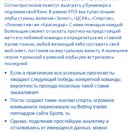
Сотни прогнозов помогут выиграть у букмекера и
поднимая свой банк. В рамках РПЛ выступал лучшие
клубы страны, включая «Зенит», «ЦСКА», «Спартак»,
«Локомотив» же «Краснодар». С нами помощью каждый
болельщик сможет отыскать прогноз на предстоящий
матч его любимой команды и определиться же ставкой.
Кроме только, любой желающий либо составить свой
мой совет, поставив на виртуальную валюту. А нынешнем
сезоне туринский и римский клубы уже встречались
последний.
Если а практически все успешные прогнозисты
ожидают следующий победы конкретной команды,
вероятность прохода поскольку такой ставки
зашкаливает.
Посты создают такие знатоки спорта, огромное
коммьюнити перекочевало на Betting Insider
пиппардом сайта Sports. ru.
Однако, подключив простейшую аналитику и
отталкиваясь от имеющихся данных, можно