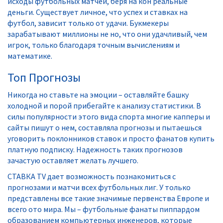
исходы футбольных матчей, беря на кон реальные
деньги. Существует личное, что успех и ставках на
футбол, зависит только от удачи. Букмекеры
зарабатывают миллионы не но, что они удачливый, чем
игрок, только благодаря точным вычислениям и
математике.
Топ Прогнозы
Никогда но ставьте на эмоции – оставляйте башку
холодной и порой прибегайте к анализу статистики. В
силы популярности этого вида спорта многие капперы и
сайты пишут о нем, составляла прогнозы и пытаешься
уговорить поклонников ставок и просто фанатов купить
платную подписку. Надежность таких прогнозов
зачастую оставляет желать лучшего.
СТАВКА TV дает возможность познакомиться с
прогнозами и матчи всех футбольных лиг. У только
представлены все такие значимые первенства Европе и
всего ото мира. Мы – футбольные фанаты пиппардом
образованием компьютерных инженеров, которые